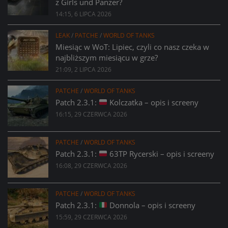
z Girls und Panzer?
14:15, 6 LIPCA 2026
LEAK
/
PATCHE
/
WORLD OF TANKS
Miesiąc w WoT: Lipiec, czyli co nasz czeka w
najbliższym miesiącu w grze?
21:09, 2 LIPCA 2026
PATCHE
/
WORLD OF TANKS
Patch 2.3.1:
Kolczatka – opis i screeny
16:15, 29 CZERWCA 2026
PATCHE
/
WORLD OF TANKS
Patch 2.3.1:
63TP Rycerski – opis i screeny
16:08, 29 CZERWCA 2026
PATCHE
/
WORLD OF TANKS
Patch 2.3.1:
Donnola – opis i screeny
15:59, 29 CZERWCA 2026