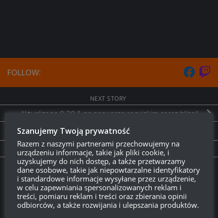
FOLLOW:
NEXT STORY
Aktualizacja 9.20.1 na serwerze rosyjskim coraz bliżej!
Szanujemy Twoją prywatność
PREVIOUS STORY
Razem z naszymi partnerami przechowujemy na
AMX Cda 105 w sklepie premium
urządzeniu informacje, takie jak pliki cookie, i
uzyskujemy do nich dostęp, a także przetwarzamy
dane osobowe, takie jak niepowtarzalne identyfikatory
Twitch.tv - Zurugula
i standardowe informacje wysyłane przez urządzenie,
w celu zapewniania spersonalizowanych reklam i
treści, pomiaru reklam i treści oraz zbierania opinii
odbiorców, a także rozwijania i ulepszania produktów.