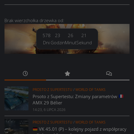
Brak
wierzchołka drzewka
od:
578
23
26
22
Dni
Godzin
Minut
Sekund
PROSTO Z SUPERTESTU
/
WORLD OF TANKS
Prsoto z Supertestu: Zmiany parametrów
AMX 29 Bélier
14:23, 6 LIPCA 2026
PROSTO Z SUPERTESTU
/
WORLD OF TANKS
VK 45.01 (P) – kolejny pojazd z współpracy