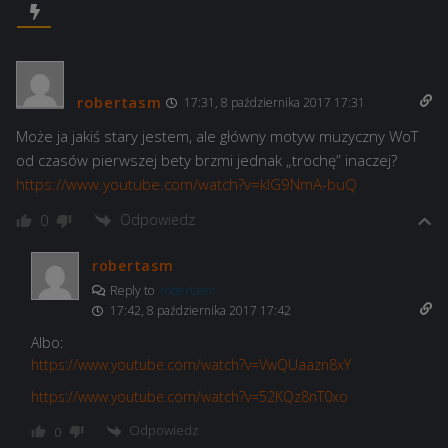
robertasm
17:31, 8 października 2017 17:31
Może ja jakiś stary jestem, ale główny motyw muzyczny WoT
od czasów pierwszej bety brzmi jednak „trochę” inaczej?
https://www.youtube.com/watch?v=kIG9NmA-buQ
Odpowiedz
0
robertasm
Reply to
robertasm
17:42, 8 października 2017 17:42
Albo:
https://www.youtube.com/watch?v=VwQUaazn8xY
https://www.youtube.com/watch?v=52KQz8nT0xo
Odpowiedz
0