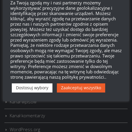
Za Twoją zgodą my i nasi partnerzy możemy
wykorzystywać precyzyjne dane geolokalizacyjne i
identyfikację przez skanowanie urządzeń. Możesz
kliknąć, aby wyrazić zgodę na przetwarzanie danych
przez nas i naszych partnerów zgodnie z opisem
powyżej. Możesz też uzyskać dostęp do bardziej
szczegółowych informacji i zmienić swoje preferencje
Szukaj:
przed wyrażeniem zgody lub odmówić jej wyrażenia.
Pamiętaj, że niektóre rodzaje przetwarzania danych
osobowych mogą nie wymagać Twojej zgody, ale masz
prawo sprzeciwić się takiemu przetwarzaniu. Twoje
preferencje będą mieć zastosowanie tylko do tej
LOGOWANIE
witryny. Preferencje możesz zmienić w dowolnym
momencie, powracając na tę witrynę lub odwiedzając
Zarejestruj się
stronę zawierającą naszą politykę prywatności..
Zaloguj się
Dostosuj wybory
Zaakceptuj wszystko
Kanał wpisów
Kanał komentarzy
WordPress.org