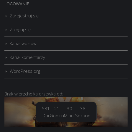
LOGOWANIE
Zarejestruj się
Zaloguj się
Kanał wpisów
Kanał komentarzy
WordPress.org
Brak
wierzchołka drzewka
od:
581
21
30
39
Dni
Godzin
Minut
Sekund