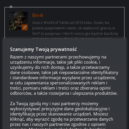
Bin4r
Gracz World of Tanks od 2014 roku. Gram, bo
jestem pasjonatem i wiem, że większość graczy w
WoT to pasjonaci. Niech nasza gra będzie bardziej
taktyczna i przemyślana. Trudniejsza, ale mniej
irytująca – a przez to bardziej satysfakcjonująca.
Szanujemy Twoją prywatność
Postawmy na miodność!
Razem z naszymi partnerami przechowujemy na
urządzeniu informacje, takie jak pliki cookie, i
uzyskujemy do nich dostęp, a także przetwarzamy
dane osobowe, takie jak niepowtarzalne identyfikatory
i standardowe informacje wysyłane przez urządzenie,
w celu zapewniania spersonalizowanych reklam i
treści, pomiaru reklam i treści oraz zbierania opinii
odbiorców, a także rozwijania i ulepszania produktów.
Za Twoją zgodą my i nasi partnerzy możemy
wykorzystywać precyzyjne dane geolokalizacyjne i
identyfikację przez skanowanie urządzeń. Możesz
kliknąć, aby wyrazić zgodę na przetwarzanie danych
przez nas i naszych partnerów zgodnie z opisem
Login