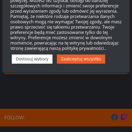
powyżej. Możesz też uzyskać dostęp do bardziej
szczegółowych informacji i zmienić swoje preferencje
przed wyrażeniem zgody lub odmówić jej wyrażenia.
750
Pamiętaj, że niektóre rodzaje przetwarzania danych
osobowych mogą nie wymagać Twojej zgody, ale masz
prawo sprzeciwić się takiemu przetwarzaniu. Twoje
preferencje będą mieć zastosowanie tylko do tej
{}
[+]
witryny. Preferencje możesz zmienić w dowolnym
momencie, powracając na tę witrynę lub odwiedzając
stronę zawierającą naszą politykę prywatności..
Ta strona używa Akismet do redukcji spamu.
Dowiedz się,
w jaki sposób przetwarzane są dane Twoich komentarzy.
Dostosuj wybory
Zaakceptuj wszystko
0
KOMENTARZY
FOLLOW: