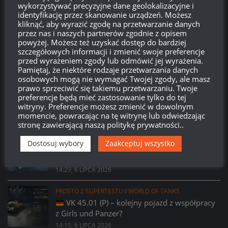
wykorzystywać precyzyjne dane geolokalizacyjne i
identyfikację przez skanowanie urządzeń. Możesz
Brak
wierzchołka drzewka
od:
kliknąć, aby wyrazić zgodę na przetwarzanie danych
przez nas i naszych partnerów zgodnie z opisem
powyżej. Możesz też uzyskać dostęp do bardziej
581
03
12
10
szczegółowych informacji i zmienić swoje preferencje
Dni
Godzin
Minut
Sekund
przed wyrażeniem zgody lub odmówić jej wyrażenia.
Pamiętaj, że niektóre rodzaje przetwarzania danych
osobowych mogą nie wymagać Twojej zgody, ale masz
prawo sprzeciwić się takiemu przetwarzaniu. Twoje
preferencje będą mieć zastosowanie tylko do tej
witryny. Preferencje możesz zmienić w dowolnym
momencie, powracając na tę witrynę lub odwiedzając
stronę zawierającą naszą politykę prywatności..
PROSTO Z SUPERTESTU
/
WORLD OF TANKS
Dostosuj wybory
Zaakceptuj wszystko
Prsoto z Supertestu: Zmiany parametrów
AMX 29 Bélier
14:23, 6 LIPCA 2026
PROSTO Z SUPERTESTU
/
WORLD OF TANKS
VK 45.01 (P) – kolejny pojazd z współpracy
z Girls und Panzer?
14:15, 6 LIPCA 2026