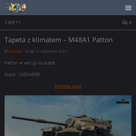
Skip to content
TAPETY
0
Tapeta z klimatem – M48A1 Patton
BY
BIN4R
·
10:38, 11 SIERPNIA 2017
Patton w wersji na pulpit.
Autor: CADAVERE
DOWNLOAD