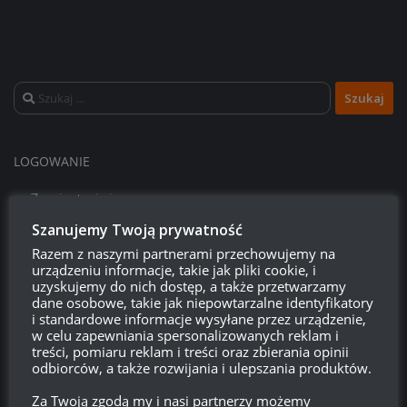
Szukaj:
LOGOWANIE
Zarejestruj się
Szanujemy Twoją prywatność
Zaloguj się
Razem z naszymi partnerami przechowujemy na
urządzeniu informacje, takie jak pliki cookie, i
Kanał wpisów
uzyskujemy do nich dostęp, a także przetwarzamy
dane osobowe, takie jak niepowtarzalne identyfikatory
i standardowe informacje wysyłane przez urządzenie,
Kanał komentarzy
w celu zapewniania spersonalizowanych reklam i
treści, pomiaru reklam i treści oraz zbierania opinii
odbiorców, a także rozwijania i ulepszania produktów.
WordPress.org
Za Twoją zgodą my i nasi partnerzy możemy