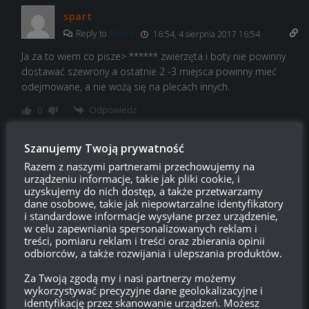
spart
Reply to
Patryk
16:54, 4 sierpnia 2017 16:54
Ja za to wiem co pisze> ****** zwierzęta i boty nie powinny
dostawać szewrony a ostatnie 2 -3 miejsca powinny mieć
odejmowane, a nie wożą się na plecach innych.
Odpowiedz
0
Pasjonat
Szanujemy Twoją prywatność
Reply to
Patryk
21:40, 4 sierpnia 2017 21:40
Razem z naszymi partnerami przechowujemy na
urządzeniu informacje, takie jak pliki cookie, i
Przecieź napisali że szewrony dostanie 10 z wygranej ekipy a
uzyskujemy do nich dostęp, a także przetwarzamy
pozostałe przynajmniej nie straci a 5 z przegranej nie
dane osobowe, takie jak niepowtarzalne identyfikatory
i standardowe informacje wysyłane przez urządzenie,
dostanie szewrony dobre rozwiązanie bo trzeba będzie się
w celu zapewniania spersonalizowanych reklam i
wykazać w bitwie i starać wygrać a nie jak wczesniej źe dobrą
treści, pomiaru reklam i treści oraz zbierania opinii
campą koszem innych moźna było zdobyć szewrony. Limit art
odbiorców, a także rozwijania i ulepszania produktów.
na plus
Za Twoją zgodą my i nasi partnerzy możemy
Odpowiedz
0
wykorzystywać precyzyjne dane geolokalizacyjne i
identyfikację przez skanowanie urządzeń. Możesz