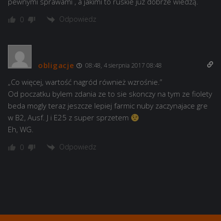
pewnymi sprawami , a jakimi to ruskie juz dobrze wiedzą.
Odpowiedz
0
obligacje
08:48, 4 sierpnia 2017 08:48
„Co więcej, wartość nagród również wzrośnie.”
Od poczatku bylem zdania ze to sie skonczy na tym ze fiolety
beda mogly teraz jeszcze lepiej farmic nuby zaczynajace gre
w B2, Ausf. J i E25 z super sprzetem
Eh, WG.
Odpowiedz
0