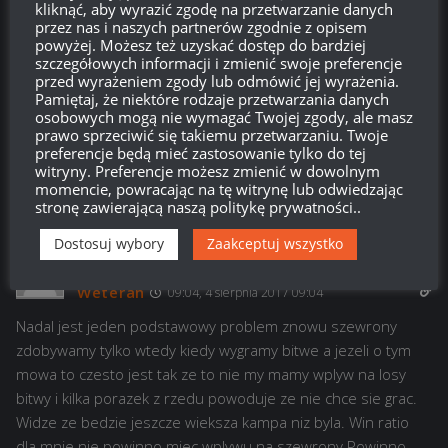
kliknąć, aby wyrazić zgodę na przetwarzanie danych
przez nas i naszych partnerów zgodnie z opisem
powyżej. Możesz też uzyskać dostęp do bardziej
Patryk
14:10, 4 sierpnia 2017 14:10
szczegółowych informacji i zmienić swoje preferencje
przed wyrażeniem zgody lub odmówić jej wyrażenia.
Idiotyczne jest to że trzeba walczyć nie tylko z przeciwnikiem
Pamiętaj, że niektóre rodzaje przetwarzania danych
ale też ze swoją drużyną o miejsca bzdura totalna wygraną
osobowych mogą nie wymagać Twojej zgody, ale masz
prawo sprzeciwić się takiemu przetwarzaniu. Twoje
drużyna powinna w całości dostawać szewrony, miałem złoto
preferencje będą mieć zastosowanie tylko do tej
w poprzednim sezonie więc raczej wiem co mówię
witryny. Preferencje możesz zmienić w dowolnym
momencie, powracając na tę witrynę lub odwiedzając
Odpowiedz
0
stronę zawierającą naszą politykę prywatności..
Dostosuj wybory
Zaakceptuj wszystko
Weteran
09:04, 4 sierpnia 2017 09:04
Nadal jest jeden podstawowy problem znowu szewrony
zdobywamy tylko wtedy kiedy wygramy bitwe a jezeli o tym
mowa to czesto jest tak ze to nie my mamy wplyw na losy
bitwy i kilka porazek z rzedu powoduje ze nie chce sie grac.
Widze ze bedzie jeszcze wieksza kampa niz byla. Win ratio
dla mnie nie powinno miec wplywu na szewrony Powinno