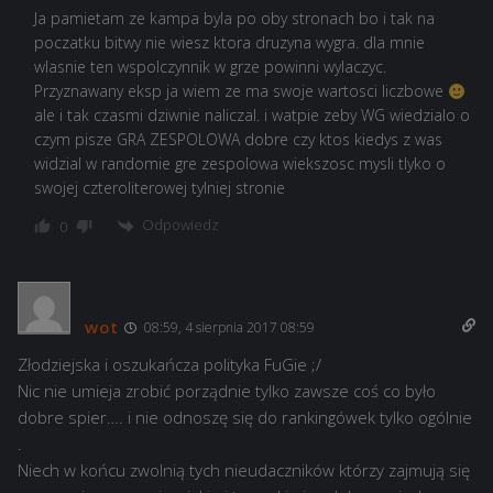
Ja pamietam ze kampa byla po oby stronach bo i tak na
poczatku bitwy nie wiesz ktora druzyna wygra. dla mnie
wlasnie ten wspolczynnik w grze powinni wylaczyc.
Przyznawany eksp ja wiem ze ma swoje wartosci liczbowe
ale i tak czasmi dziwnie naliczal. i watpie zeby WG wiedzialo o
czym pisze GRA ZESPOLOWA dobre czy ktos kiedys z was
widzial w randomie gre zespolowa wiekszosc mysli tlyko o
swojej czteroliterowej tylniej stronie
Odpowiedz
0
wot
08:59, 4 sierpnia 2017 08:59
Złodziejska i oszukańcza polityka FuGie ;/
Nic nie umieja zrobić porządnie tylko zawsze coś co było
dobre spier…. i nie odnoszę się do rankingówek tylko ogólnie
.
Niech w końcu zwolnią tych nieudaczników którzy zajmują się