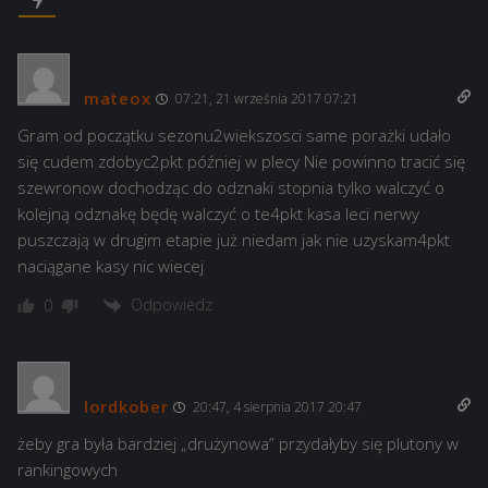
mateox
07:21, 21 września 2017 07:21
Gram od początku sezonu2wiekszosci same porażki udało
się cudem zdobyc2pkt później w plecy Nie powinno tracić się
szewronow dochodząc do odznaki stopnia tylko walczyć o
kolejną odznakę będę walczyć o te4pkt kasa leci nerwy
puszczają w drugim etapie już niedam jak nie uzyskam4pkt
naciągane kasy nic wiecej
Odpowiedz
0
lordkober
20:47, 4 sierpnia 2017 20:47
żeby gra była bardziej „drużynowa” przydałyby się plutony w
rankingowych