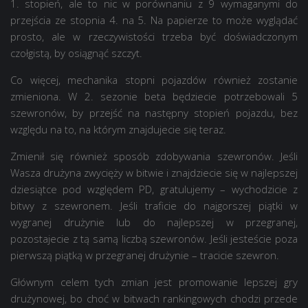
1. stopień, ale to nic w porównaniu z 9 wymaganymi do
przejścia ze stopnia 4. na 5. Na papierze to może wyglądać
prosto, ale w rzeczywistości trzeba być doświadczonym
czołgistą, by osiągnąć szczyt.
Co więcej, mechanika stopni pojazdów również zostanie
zmieniona. W 2. sezonie beta będziecie potrzebowali 5
szewronów, by przejść na następny stopień pojazdu, bez
względu na to, na którym znajdujecie się teraz.
Zmienił się również sposób zdobywania szewronów. Jeśli
Wasza drużyna zwycięży w bitwie i znajdziecie się w najlepszej
dziesiątce pod względem PD, gratulujemy – wychodzicie z
bitwy z szewronem. Jeśli traficie do najgorszej piątki w
wygranej drużynie lub do najlepszej w przegranej,
pozostajecie z tą samą liczbą szewronów. Jeśli jesteście poza
pierwszą piątką w przegranej drużynie – tracicie szewron.
Głównym celem tych zmian jest promowanie lepszej gry
drużynowej, bo choć w bitwach rankingowych chodzi przede