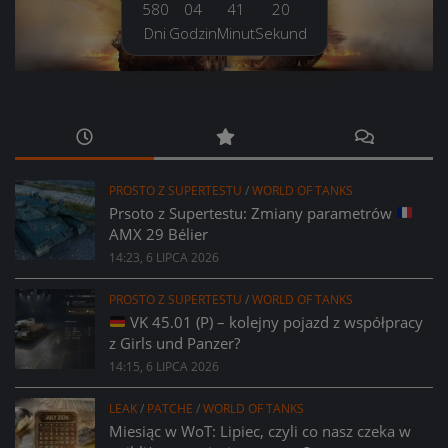
580
04
41
21
Dni
Godzin
Minut
Sekund
PROSTO Z SUPERTESTU
/
WORLD OF TANKS
Prsoto z Supertestu: Zmiany parametrów
AMX 29 Bélier
14:23, 6 LIPCA 2026
PROSTO Z SUPERTESTU
/
WORLD OF TANKS
VK 45.01 (P) – kolejny pojazd z współpracy
z Girls und Panzer?
14:15, 6 LIPCA 2026
LEAK
/
PATCHE
/
WORLD OF TANKS
Miesiąc w WoT: Lipiec, czyli co nasz czeka w