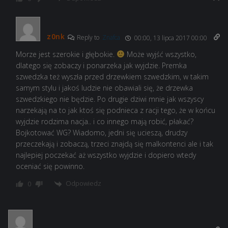
z0nk
Reply to
Znafca
00:00, 13 lipca 2017 00:00
Morze jest szerokie i głębokie.
Może wyjść wszystko,
dlatego się zobaczy i ponarzeka jak wyjdzie. Premka
szwedzka też wyszła przed drzewkiem szwedzkim, w takim
samym stylu i jakoś ludzie nie obawiali się, że drzewka
szwedzkiego nie będzie. Po drugie dziwi mnie jak wszyscy
narzekają na to jak ktoś się podnieca z racji tego, że w końcu
wyjdzie rodzima nacja.. i co innego mają robić, płakać?
Bojkotować WG? Wiadomo, jedni się ucieszą, drudzy
przeczekają i zobaczą, trzeci znajdą się malkontenci ale i tak
najlepiej poczekać aż wszystko wyjdzie i dopiero wtedy
oceniać się powinno.
Odpowiedz
0