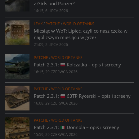
z Girls und Panzer?
14:15, 6 LIPCA 2026
LEAK
/
PATCHE
/
WORLD OF TANKS
Miesiąc w WoT: Lipiec, czyli co nasz czeka w
najbliższym miesiącu w grze?
21:09, 2 LIPCA 2026
PATCHE
/
WORLD OF TANKS
Patch 2.3.1:
Kolczatka – opis i screeny
16:15, 29 CZERWCA 2026
PATCHE
/
WORLD OF TANKS
Patch 2.3.1:
63TP Rycerski – opis i screeny
16:08, 29 CZERWCA 2026
PATCHE
/
WORLD OF TANKS
Patch 2.3.1:
Donnola – opis i screeny
15:59, 29 CZERWCA 2026