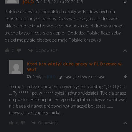
JOLO
14:15, 12 lipca 2017 14:15
Polskie drzewko z niepolskich czolgow. Budowanych na
konstrukcji innych panstw. Ciekawe z czego cale drezwko
sklepia moze troche wloskich dodadza do pl drzewka moze
troche brytoli i cos sie sklepie . Dodadza Polska flage zeby
dzieci mogly sie cieszyc ze maja Polskie drzewko
Odpowiedz
0
Ktoś kto włożył dużo pracy w PL Drzewo w
WoT
Reply to
JOLO
14:41, 12 lipca 2017 14:41
To może ja też odpowiem ci wierszykiem zacytuję ” JOLO JOLO
… Ty ***** ” ps. w ***** byłeś i gówno widziałeś. Tyle się znasz
na polskiej Historii pancernej co twój tata na fizyce kwantowej
nie będę ci nawet próbował wytłumaczyć bo jesteś ……
używając tak głupiego nicka .
Odpowiedz
0