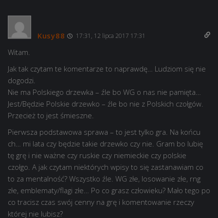
Kusy88
17:31, 12 lipca 2017 17:31
Witam.
Jak tak czytam te komentarze to naprawdę… Ludziom się nie
dogodzi.
Nie ma Polskiego drzewka – źle bo WG o nas nie pamięta…
Jest/Będzie Polskie drzewko – źle bo nie z Polskich czołgów.
Przecież to jest śmieszne.
Pierwsza podstawowa sprawa – to jest tylko gra. Na końcu
ch… mi lata czy będzie takie drzewko czy nie. Gram bo lubię
tę grę i nie ważne czy ruskie czy niemieckie czy polskie
czołgo. A jak czytam niektórych wpisy to się zastanawiam co
to za mentalność? Wszystko źle. WG złe, losowanie złe, rng
złe, emblematy/flagi złe… Po co grasz człowieku? Mało tego po
co tracisz czas swój cenny na grę i komentowanie rzeczy
której nie lubisz?