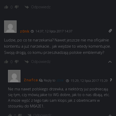
Odpowiedz
0
z0nk
14:37, 12 lipca 2017 14:37
Ludzie, po co te narzekania? Nawet jeszcze nie ma oficjalnie
kontentu a już narzekacie.. jak wejdzie to wtedy komentujcie.
Swoją drogą, co komu przeszkadzają polskie emblematy?
Odpowiedz
0
Znafca
Reply to
z0nk
15:29, 12 lipca 2017 15:29
Nie ma nawet polskiego drzewka, a niektórzy już podniecają
się tym, czy mówią jakie to WG dobre, jak to o nas dbają, etc.
A może wyjść z tego taki sam klops jak z obietnicami w
stosunku do M6A2E1.
Odpowiedz
0