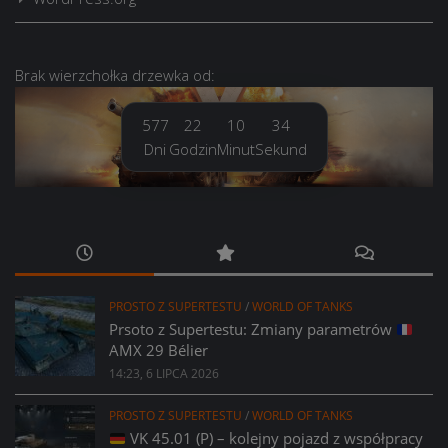
Brak
wierzchołka drzewka
od:
577
22
10
35
Dni
Godzin
Minut
Sekund
PROSTO Z SUPERTESTU
/
WORLD OF TANKS
Prsoto z Supertestu: Zmiany parametrów
AMX 29 Bélier
14:23, 6 LIPCA 2026
PROSTO Z SUPERTESTU
/
WORLD OF TANKS
VK 45.01 (P) – kolejny pojazd z współpracy