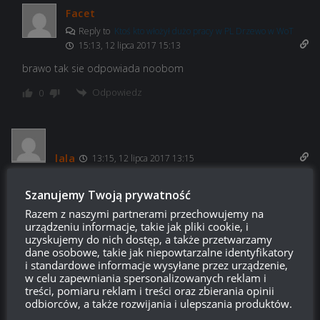
Facet
Reply to
Ktoś kto włożył dużo pracy w PL Drzewo w WoT
15:13, 12 lipca 2017 15:13
brawo tak sie odpowiada noobom
Odpowiedz
0
lala
13:15, 12 lipca 2017 13:15
Kociak co czytasz ? Z czego ta radość przecież nic polskiego
Szanujemy Twoją prywatność
na ten moment w grze nie ma bo dodali troszkę znaczków i
Razem z naszymi partnerami przechowujemy na
już podnieta nawet tego nieszczęśliwego Pudla nie ma do
urządzeniu informacje, takie jak pliki cookie, i
kupienia jeszcze
uzyskujemy do nich dostęp, a także przetwarzamy
dane osobowe, takie jak niepowtarzalne identyfikatory
Odpowiedz
0
i standardowe informacje wysyłane przez urządzenie,
w celu zapewniania spersonalizowanych reklam i
treści, pomiaru reklam i treści oraz zbierania opinii
odbiorców, a także rozwijania i ulepszania produktów.
Oleynick
Reply to
lala
13:22, 12 lipca 2017 13:22