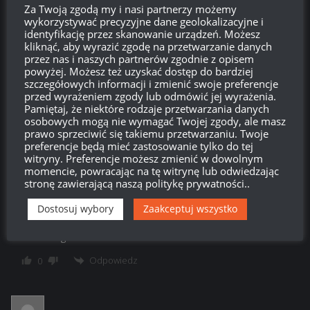
Za Twoją zgodą my i nasi partnerzy możemy
Co Ty masz za życie człowieku? Robią coś dobrego, dla nas
wykorzystywać precyzyjne dane geolokalizacyjne i
jako polaków: polskie drzewko oficjalnie zapowiedziane,
identyfikację przez skanowanie urządzeń. Możesz
wchodzi już niedługo polski czołg a tacy jak ty muszą o coś
kliknąć, aby wyrazić zgodę na przetwarzanie danych
przez nas i naszych partnerów zgodnie z opisem
marudzić. Po co? Idź na spacer albo coś, jak nie możesz
powyżej. Możesz też uzyskać dostęp do bardziej
sobie z emocjami poradzić.
szczegółowych informacji i zmienić swoje preferencje
przed wyrażeniem zgody lub odmówić jej wyrażenia.
Odpowiedz
0
Pamiętaj, że niektóre rodzaje przetwarzania danych
osobowych mogą nie wymagać Twojej zgody, ale masz
prawo sprzeciwić się takiemu przetwarzaniu. Twoje
preferencje będą mieć zastosowanie tylko do tej
Blitz
Reply to
Oleynick
19:39, 12 lipca 2017 19:39
witryny. Preferencje możesz zmienić w dowolnym
momencie, powracając na tę witrynę lub odwiedzając
Bardzo dobrze powiedziane, czemu pewne osoby nie mogą
stronę zawierającą naszą politykę prywatności..
się cieszyć z tego że coś się w końcu ruszyło i jest: chleb ze
smalcem, emblematy no a czołg Pudel wiadomo że bedzię
Dostosuj wybory
Zaakceptuj wszystko
np. 1 Sierpnia w rocznice wybuchu Powstania albo nawet jeśli
to niedługo.
Odpowiedz
0