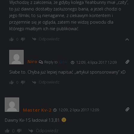
Wychodzę z założenia, że gdyby kolega Yeahbunny miał „czity”,
to już dawno dostałby zasłużonego bana, a jeżeli chodzi o
jego filmiki, to są nienaganne, z ciekawym kontentem i
przyjemnie się je ogląda, zatem nie widzę powodu dla
którego miałbym ich nie publikować.
Odpowiedz
0
Niro
Reply to
Bin4r
12:09, 4 lipca 2017 12:09
Słabe to. Chyba już lepiej napisać „artykuł sponsorowany” xD
Odpowiedz
0
Master Kv-2
12:09, 2 lipca 2017 12:09
Dawny Kv-1S ładował 13,81
Odpowiedz
0