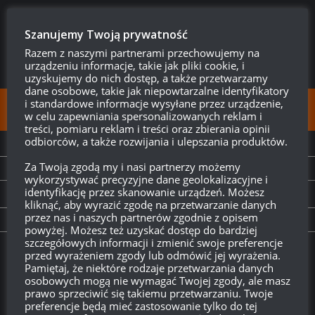
Szanujemy Twoją prywatność
Razem z naszymi partnerami przechowujemy na
urządzeniu informacje, takie jak pliki cookie, i
uzyskujemy do nich dostęp, a także przetwarzamy
dane osobowe, takie jak niepowtarzalne identyfikatory
i standardowe informacje wysyłane przez urządzenie,
FOLLOW:
w celu zapewniania spersonalizowanych reklam i
treści, pomiaru reklam i treści oraz zbierania opinii
odbiorców, a także rozwijania i ulepszania produktów.
NEXT STORY
Za Twoją zgodą my i nasi partnerzy możemy
Tapeta z klimatem – Type 59
wykorzystywać precyzyjne dane geolokalizacyjne i
identyfikację przez skanowanie urządzeń. Możesz
PREVIOUS STORY
kliknąć, aby wyrazić zgodę na przetwarzanie danych
przez nas i naszych partnerów zgodnie z opisem
Misje na wagę złota
powyżej. Możesz też uzyskać dostęp do bardziej
szczegółowych informacji i zmienić swoje preferencje
przed wyrażeniem zgody lub odmówić jej wyrażenia.
Twitch.tv - Zurugula
Pamiętaj, że niektóre rodzaje przetwarzania danych
osobowych mogą nie wymagać Twojej zgody, ale masz
prawo sprzeciwić się takiemu przetwarzaniu. Twoje
preferencje będą mieć zastosowanie tylko do tej