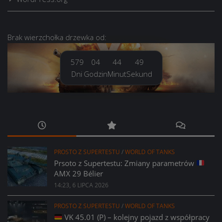
Brak
wierzchołka drzewka
od:
579
04
44
50
Dni
Godzin
Minut
Sekund
PROSTO Z SUPERTESTU
/
WORLD OF TANKS
Prsoto z Supertestu: Zmiany parametrów
AMX 29 Bélier
14:23, 6 LIPCA 2026
PROSTO Z SUPERTESTU
/
WORLD OF TANKS
VK 45.01 (P) – kolejny pojazd z współpracy