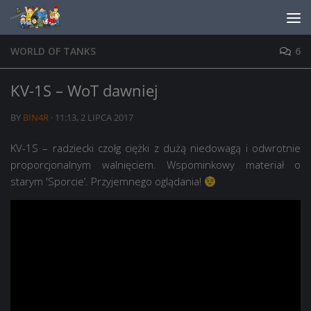
Skip to content
WORLD OF TANKS
6
KV-1S – WoT dawniej
BY
BIN4R
·
11:13, 2 LIPCA 2017
KV-1S – radziecki czołg ciężki z dużą niedowagą i odwrotnie
proporcjonalnym walnięciem. Wspominkowy materiał o
starym 'Sporcie’. Przyjemnego oglądania!