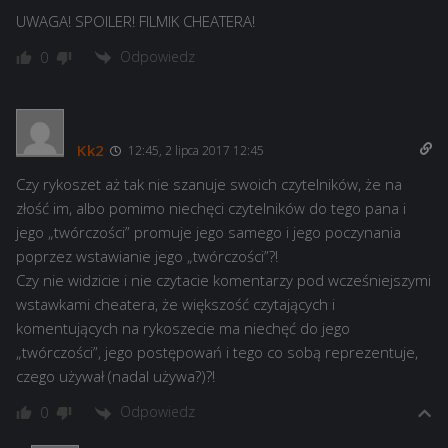
UWAGA! SPOILER! FILMIK CHEATERA!
Odpowiedz
0
Kk2
12:45, 2 lipca 2017 12:45
Czy rykoszet aż tak nie szanuje swoich czytelników, że na
złość im, albo pomimo niechęci czytelników do tego pana i
jego „twórczości” promuje jego samego i jego poczynania
poprzez wstawianie jego „twórczości”?!
Czy nie widzicie i nie czytacie komentarzy pod wcześniejszymi
wstawkami cheatera, że większość czytających i
komentujących na rykoszecie ma niechęć do jego
„twórczości”, jego postępowań i tego co sobą reprezentuje,
czego używał (nadal używa?)?!
Odpowiedz
0