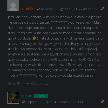
marJan
Reply to
Kk2
13:14, 2 lipca 2017 13:14
jprdl jak ja to kocham, wszyscy są be tylko ja cacy, nie pasuje
nie oglądajcie po co się tak **********ć do wszystkich? Multi
zły bo pokazuje pomidorom jak na niskich tierach poprawiać
staty i farmic wn8 ( nie pasowało to macie teraz poradnik na
sprint do dychy
) Hallack to już ma w d… granie szuka baru
smaczek smaży placki i gra w gwinta. ten Bany to najgorszy bo
ktoś kiedyś powiedział że miał czity.. no i h
@....
#$ najwyżej
świętym nie zostanie. Ale wszystkich wyżej wymienionych coś
łączy ze sobą i odróżnia od 99% populacji……. COŚ ROBIĄ a
nie bawią się w wielkich recenzentów z Bożej łaski. Jak dobrze
że mamy to nasze kochane, polskie piekiełko i że zawsze
można **********ć komuś co się wychyla przed szereg
Odpowiedz
0
Bin4r
Autor
Reply to
Kk2
13:43, 2 lipca 2017 13:43