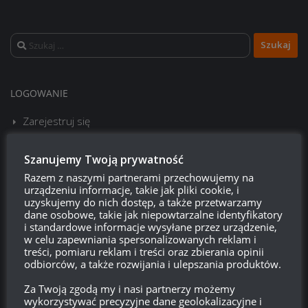
Szukaj:
LOGOWANIE
Zarejestruj się
Zaloguj się
Szanujemy Twoją prywatność
Razem z naszymi partnerami przechowujemy na
Kanał wpisów
urządzeniu informacje, takie jak pliki cookie, i
uzyskujemy do nich dostęp, a także przetwarzamy
dane osobowe, takie jak niepowtarzalne identyfikatory
Kanał komentarzy
i standardowe informacje wysyłane przez urządzenie,
w celu zapewniania spersonalizowanych reklam i
WordPress.org
treści, pomiaru reklam i treści oraz zbierania opinii
odbiorców, a także rozwijania i ulepszania produktów.
Za Twoją zgodą my i nasi partnerzy możemy
wykorzystywać precyzyjne dane geolokalizacyjne i
Brak
wierzchołka drzewka
od: