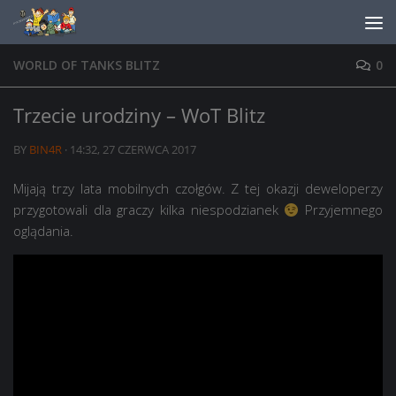
Skip to content
WORLD OF TANKS BLITZ
0
Trzecie urodziny – WoT Blitz
BY
BIN4R
·
14:32, 27 CZERWCA 2017
Mijają trzy lata mobilnych czołgów. Z tej okazji deweloperzy
przygotowali dla graczy kilka niespodzianek
Przyjemnego
oglądania.