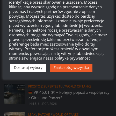
identyfikację przez skanowanie urządzeń. Możesz
kliknąć, aby wyrazić zgodę na przetwarzanie danych
581
00
31
51
przez nas i naszych partnerów zgodnie z opisem
powyżej. Możesz też uzyskać dostęp do bardziej
Dni
Godzin
Minut
Sekund
szczegółowych informacji i zmienić swoje preferencje
przed wyrażeniem zgody lub odmówić jej wyrażenia.
Pamiętaj, że niektóre rodzaje przetwarzania danych
osobowych mogą nie wymagać Twojej zgody, ale masz
prawo sprzeciwić się takiemu przetwarzaniu. Twoje
preferencje będą mieć zastosowanie tylko do tej
witryny. Preferencje możesz zmienić w dowolnym
momencie, powracając na tę witrynę lub odwiedzając
stronę zawierającą naszą politykę prywatności..
PROSTO Z SUPERTESTU
/
WORLD OF TANKS
Prsoto z Supertestu: Zmiany parametrów
Dostosuj wybory
Zaakceptuj wszystko
AMX 29 Bélier
14:23, 6 LIPCA 2026
PROSTO Z SUPERTESTU
/
WORLD OF TANKS
VK 45.01 (P) – kolejny pojazd z współpracy
z Girls und Panzer?
14:15, 6 LIPCA 2026
LEAK
/
PATCHE
/
WORLD OF TANKS