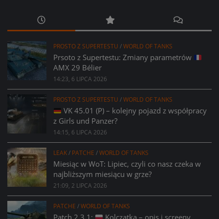
PROSTO Z SUPERTESTU
/
WORLD OF TANKS
Prsoto z Supertestu: Zmiany parametrów
AMX 29 Bélier
14:23, 6 LIPCA 2026
PROSTO Z SUPERTESTU
/
WORLD OF TANKS
VK 45.01 (P) – kolejny pojazd z współpracy
z Girls und Panzer?
14:15, 6 LIPCA 2026
LEAK
/
PATCHE
/
WORLD OF TANKS
Miesiąc w WoT: Lipiec, czyli co nasz czeka w
najbliższym miesiącu w grze?
21:09, 2 LIPCA 2026
PATCHE
/
WORLD OF TANKS
Patch 2.3.1:
Kolczatka – opis i screeny