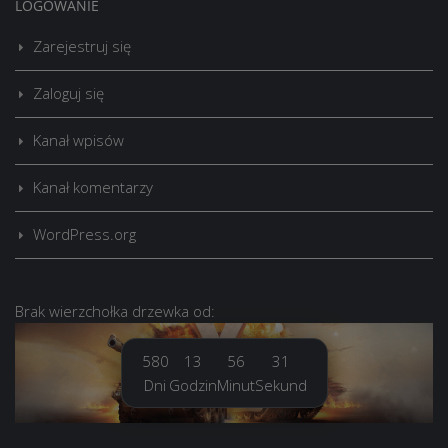
LOGOWANIE
Zarejestruj się
Zaloguj się
Kanał wpisów
Kanał komentarzy
WordPress.org
Brak
wierzchołka drzewka
od:
580
13
56
31
Dni
Godzin
Minut
Sekund