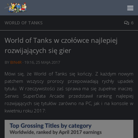
Skip to content
WORLD OF TANKS
6
World of Tanks w czołówce najlepiej
rozwijających się gier
BY
BIN4R
·
19:16, 25 MAJA 2017
Mówi się, że World of Tanks się kończy. Z każdym nowym
patchem wszyscy prorocy przepowiadają rychły upadek
tytułu. W rzeczywistości zaś sprawa ma się zupełnie inaczej.
Serwis SuperData Arcade przedstawił ranking najlepiej
rozwijających się tytułów zarówno na PC, jak i na konsole w
kwietniu roku 2017: