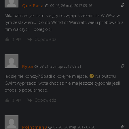
Que Pasa
09:46, 26 maja 2017 09:46
Milo patrzec jak nam sie gry rozwijaja. Czekam na WoWsa w
tym zestawieniu. Co do World of Warcraft, wielu probowalo z
nim walczyc i… poleglo :).
Odpowiedz
0
Ryba
08:21, 26 maja 2017 08:21
Jak się nie kończy? Spadl o kolejne miejsce.
Na twitchu
Gwint wyprzedzil wota chociaz nie ma jeszcze tygodnia jesli
chodzi o popularność.
Odpowiedz
0
Pointman0
07:20, 26 maja 2017 07:20