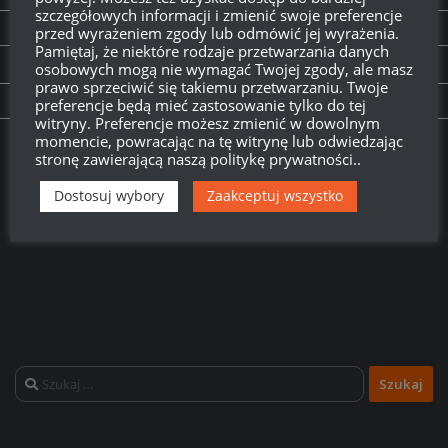
szczegółowych informacji i zmienić swoje preferencje
World of LOLships #5
przed wyrażeniem zgody lub odmówić jej wyrażenia.
Pamiętaj, że niektóre rodzaje przetwarzania danych
osobowych mogą nie wymagać Twojej zgody, ale masz
PREVIOUS STORY
prawo sprzeciwić się takiemu przetwarzaniu. Twoje
9.18 – nowy matchmaking
preferencje będą mieć zastosowanie tylko do tej
witryny. Preferencje możesz zmienić w dowolnym
momencie, powracając na tę witrynę lub odwiedzając
Twitch.tv - Zurugula
stronę zawierającą naszą politykę prywatności..
Dostosuj wybory
Zaakceptuj wszystko
Szukaj: