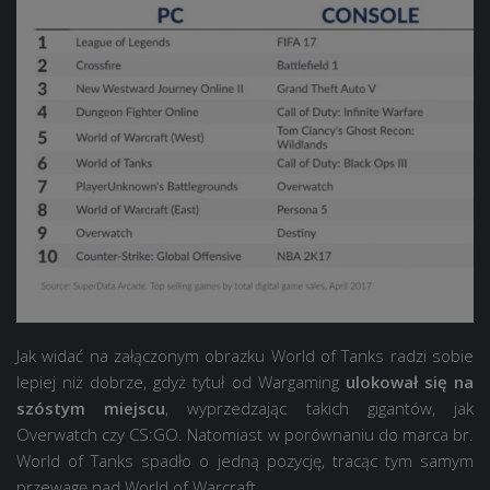
Jak widać na załączonym obrazku World of Tanks radzi sobie
lepiej niż dobrze, gdyż tytuł od Wargaming
ulokował się na
szóstym miejscu
, wyprzedzając takich gigantów, jak
Overwatch czy CS:GO. Natomiast w porównaniu do marca br.
World of Tanks spadło o jedną pozycję, tracąc tym samym
przewagę nad World of Warcraft.