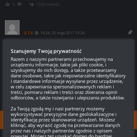
Odpowiedz
0
GTX
19:26, 25 maja 2017 19:26
Przy ich polityce dot. sklepu prem. byłoby dziwne gdyby tam
nie byli
Szanujemy Twoją prywatność
Razem z naszymi partnerami przechowujemy na
urządzeniu informacje, takie jak pliki cookie, i
Odpowiedz
0
uzyskujemy do nich dostęp, a także przetwarzamy
dane osobowe, takie jak niepowtarzalne identyfikatory
i standardowe informacje wysyłane przez urządzenie,
w celu zapewniania spersonalizowanych reklam i
treści, pomiaru reklam i treści oraz zbierania opinii
odbiorców, a także rozwijania i ulepszania produktów.
Za Twoją zgodą my i nasi partnerzy możemy
wykorzystywać precyzyjne dane geolokalizacyjne i
identyfikację przez skanowanie urządzeń. Możesz
FOLLOW:
kliknąć, aby wyrazić zgodę na przetwarzanie danych
przez nas i naszych partnerów zgodnie z opisem
powyżej. Możesz też uzyskać dostęp do bardziej
NEXT STORY