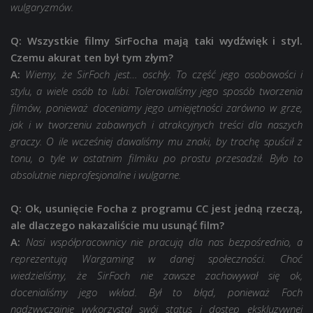
wulgaryzmów.
Q: Wszystkie filmy SirFocha mają taki wydźwięk i styl.
Czemu akurat ten był tym złym?
A:
Wiemy, że SirFoch jest… oschły. To część jego osobowości i
stylu, a wiele osób to lubi. Tolerowaliśmy jego sposób tworzenia
filmów, ponieważ doceniamy jego umiejętności zarówno w grze,
jak i w tworzeniu zabawnych i atrakcyjnych treści dla naszych
graczy. O ile wcześniej dawaliśmy mu znaki, by trochę spuścił z
tonu, o tyle w ostatnim filmiku po prostu przesadził. Było to
absolutnie nieprofesjonalne i wulgarne.
Q: Ok, usunięcie Focha z programu CC jest jedną rzeczą,
ale dlaczego nakazaliście mu usunąć film?
A:
Nasi współpracownicy nie pracują dla nas bezpośrednio, a
reprezentują Wargaming w danej społeczności. Choć
wiedzieliśmy, że SirFoch nie zawsze zachowywał się ok,
docenialiśmy jego wkład. Był to błąd, ponieważ Foch
nadzwyczajnie wykorzystał swój status i dostęp ekskluzywnej