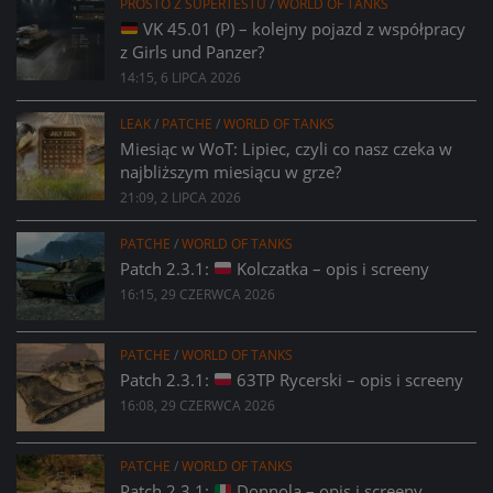
PROSTO Z SUPERTESTU
/
WORLD OF TANKS
VK 45.01 (P) – kolejny pojazd z współpracy
z Girls und Panzer?
14:15, 6 LIPCA 2026
LEAK
/
PATCHE
/
WORLD OF TANKS
Miesiąc w WoT: Lipiec, czyli co nasz czeka w
najbliższym miesiącu w grze?
21:09, 2 LIPCA 2026
PATCHE
/
WORLD OF TANKS
Patch 2.3.1:
Kolczatka – opis i screeny
16:15, 29 CZERWCA 2026
PATCHE
/
WORLD OF TANKS
Patch 2.3.1:
63TP Rycerski – opis i screeny
16:08, 29 CZERWCA 2026
PATCHE
/
WORLD OF TANKS
Patch 2.3.1:
Donnola – opis i screeny