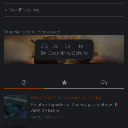
WordPress.org
Brak
wierzchołka drzewka
od:
579
09
00
50
Dni
Godzin
Minut
Sekund
PROSTO Z SUPERTESTU
/
WORLD OF TANKS
Prsoto z Supertestu: Zmiany parametrów
AMX 29 Bélier
14:23, 6 LIPCA 2026