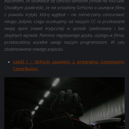
Rozumiem, że obawiacie się cenzury odnośnie filmów na YouTube.
Chciałbym podkreślić, że nie prosiliśmy SirFocha o usunięcie filmu
z powodu krytyki, którą wygłosił – nie zamierzamy cenzurować
nikogo. Jedynie, czego oczekujemy od naszych CC to przekazanie
swojej opinii (nawet krytycznej) w sposób cywilizowany i bez
zbędnych wyzwisk. Pomimo negatywnego języka, użytego w filmie,
przekazaliśmy wszelkie uwagi naszym programistom. W celu
zbalansowania nowego pojazdu.
część I – SirFoch usunięty z programu Community
Contributor.