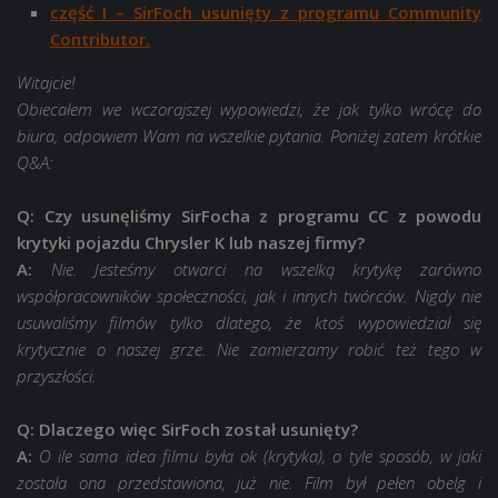
część I – SirFoch usunięty z programu Community
Contributor.
Witajcie!
Obiecałem we wczorajszej wypowiedzi, że jak tylko wrócę do
biura, odpowiem Wam na wszelkie pytania. Poniżej zatem krótkie
Q&A:
Q: Czy usunęliśmy SirFocha z programu CC z powodu
krytyki pojazdu Chrysler K lub naszej firmy?
A:
Nie. Jesteśmy otwarci na wszelką krytykę zarówno
współpracowników społeczności, jak i innych twórców. Nigdy nie
usuwaliśmy filmów tylko dlatego, że ktoś wypowiedział się
krytycznie o naszej grze. Nie zamierzamy robić też tego w
przyszłości.
Q: Dlaczego więc SirFoch został usunięty?
A:
O ile sama idea filmu była ok (krytyka), o tyle sposób, w jaki
została ona przedstawiona, już nie. Film był pełen obelg i