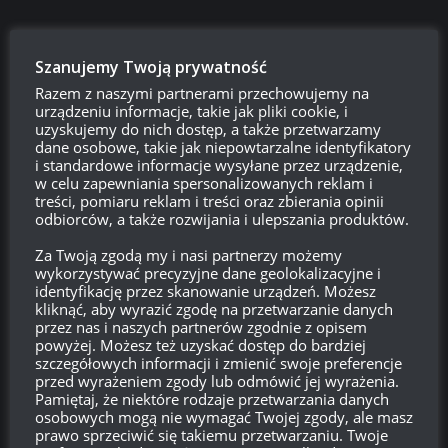
PolakBezDrzewkaPolakZły
Szanujemy Twoją prywatność
00:14, 20 maja 2017 00:14
Razem z naszymi partnerami przechowujemy na
no bracia rodacy jak nic !!!
urządzeniu informacje, takie jak pliki cookie, i
uzyskujemy do nich dostęp, a także przetwarzamy
od razu widać że Polacy i Białorusini z jednego kotła wyleźli !
dane osobowe, takie jak niepowtarzalne identyfikatory
;D
i standardowe informacje wysyłane przez urządzenie,
jak bym sąsiada słyszał normalnie ^^
w celu zapewniania spersonalizowanych reklam i
treści, pomiaru reklam i treści oraz zbierania opinii
Odpowiedz
0
odbiorców, a także rozwijania i ulepszania produktów.
Za Twoją zgodą my i nasi partnerzy możemy
wykorzystywać precyzyjne dane geolokalizacyjne i
identyfikację przez skanowanie urządzeń. Możesz
Xee
kliknąć, aby wyrazić zgodę na przetwarzanie danych
15:48, 19 maja 2017 15:48
przez nas i naszych partnerów zgodnie z opisem
(nad)używanie upośledzonego systemu YT żeby komuś
powyżej. Możesz też uzyskać dostęp do bardziej
szczegółowych informacji i zmienić swoje preferencje
dos*ać to typowe zachowanie „tfurców” amatorskich gier ze
przed wyrażeniem zgody lub odmówić jej wyrażenia.
Steam’a. Żal zad ściska widząc, że wielka korporacja nie
Pamiętaj, że niektóre rodzaje przetwarzania danych
potrafi załatwić sprawy uczciwie.
osobowych mogą nie wymagać Twojej zgody, ale masz
prawo sprzeciwić się takiemu przetwarzaniu. Twoje