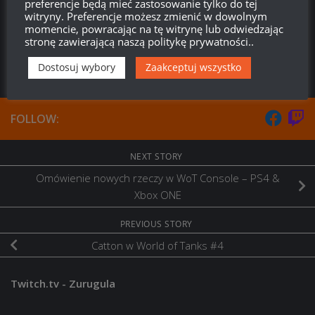
Odpowiedz
0
preferencje będą mieć zastosowanie tylko do tej
witryny. Preferencje możesz zmienić w dowolnym
momencie, powracając na tę witrynę lub odwiedzając
stronę zawierającą naszą politykę prywatności..
Dostosuj wybory
Zaakceptuj wszystko
FOLLOW:
NEXT STORY
Omówienie nowych rzeczy w WoT Console – PS4 &
Xbox ONE
PREVIOUS STORY
Catton w World of Tanks #4
Twitch.tv - Zurugula