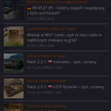
PROSTO Z SUPERTESTU
/
WORLD OF TANKS
VK 45.01 (P) – kolejny pojazd z współpracy
z Girls und Panzer?
14:15, 6 LIPCA 2026
LEAK
/
PATCHE
/
WORLD OF TANKS
Miesiąc w WoT: Lipiec, czyli co nasz czeka w
najbliższym miesiącu w grze?
21:09, 2 LIPCA 2026
PATCHE
/
WORLD OF TANKS
Patch 2.3.1:
Kolczatka – opis i screeny
16:15, 29 CZERWCA 2026
PATCHE
/
WORLD OF TANKS
Patch 2.3.1:
63TP Rycerski – opis i screeny
16:08, 29 CZERWCA 2026
PATCHE
/
WORLD OF TANKS