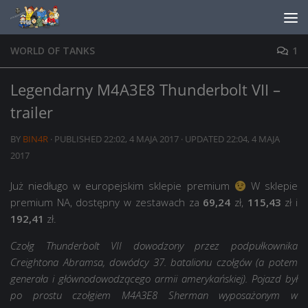
Skip to content
WORLD OF TANKS
1
Legendarny M4A3E8 Thunderbolt VII –
trailer
BY
BIN4R
· PUBLISHED
22:02, 4 MAJA 2017
· UPDATED
22:04, 4 MAJA
2017
Już niedługo w europejskim sklepie premium
W sklepie
premium NA, dostępny w zestawach za
69,24
zł,
115,43
zł i
192,41
zł.
Czołg Thunderbolt VII dowodzony przez podpułkownika
Creightona Abramsa, dowódcy 37. batalionu czołgów (a potem
generała i głównodowodzącego armii amerykańskiej). Pojazd był
po prostu czołgiem M4A3E8 Sherman wyposażonym w