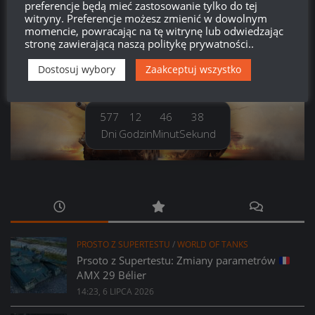
preferencje będą mieć zastosowanie tylko do tej
witryny. Preferencje możesz zmienić w dowolnym
WordPress.org
momencie, powracając na tę witrynę lub odwiedzając
stronę zawierającą naszą politykę prywatności..
Dostosuj wybory
Zaakceptuj wszystko
Brak
wierzchołka drzewka
od:
577
12
46
38
Dni
Godzin
Minut
Sekund
PROSTO Z SUPERTESTU
/
WORLD OF TANKS
Prsoto z Supertestu: Zmiany parametrów
AMX 29 Bélier
14:23, 6 LIPCA 2026