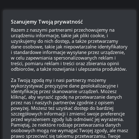
Szanujemy Twoją prywatność
Razem z naszymi partnerami przechowujemy na
urządzeniu informacje, takie jak pliki cookie, i
uzyskujemy do nich dostęp, a także przetwarzamy
dane osobowe, takie jak niepowtarzalne identyfikatory
i standardowe informacje wysyłane przez urządzenie,
Szukaj:
w celu zapewniania spersonalizowanych reklam i
treści, pomiaru reklam i treści oraz zbierania opinii
odbiorców, a także rozwijania i ulepszania produktów.
Za Twoją zgodą my i nasi partnerzy możemy
LOGOWANIE
wykorzystywać precyzyjne dane geolokalizacyjne i
identyfikację przez skanowanie urządzeń. Możesz
Zarejestruj się
kliknąć, aby wyrazić zgodę na przetwarzanie danych
przez nas i naszych partnerów zgodnie z opisem
Zaloguj się
powyżej. Możesz też uzyskać dostęp do bardziej
szczegółowych informacji i zmienić swoje preferencje
przed wyrażeniem zgody lub odmówić jej wyrażenia.
Kanał wpisów
Pamiętaj, że niektóre rodzaje przetwarzania danych
osobowych mogą nie wymagać Twojej zgody, ale masz
prawo sprzeciwić się takiemu przetwarzaniu. Twoje
Kanał komentarzy