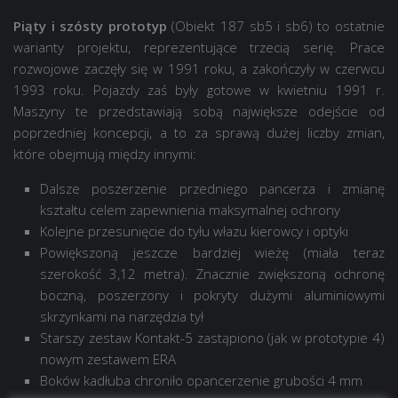
Piąty i szósty prototyp
(Obiekt 187 sb5 i sb6) to ostatnie
warianty projektu, reprezentujące trzecią serię. Prace
rozwojowe zaczęły się w 1991 roku, a zakończyły w czerwcu
1993 roku. Pojazdy zaś były gotowe w kwietniu 1991 r.
Maszyny te przedstawiają sobą największe odejście od
poprzedniej koncepcji, a to za sprawą dużej liczby zmian,
które obejmują między innymi:
Dalsze poszerzenie przedniego pancerza i zmianę
kształtu celem zapewnienia maksymalnej ochrony
Kolejne przesunięcie do tyłu włazu kierowcy i optyki
Powiększoną jeszcze bardziej wieżę (miała teraz
szerokość 3,12 metra). Znacznie zwiększoną ochronę
boczną, poszerzony i pokryty dużymi aluminiowymi
skrzynkami na narzędzia tył
Starszy zestaw Kontakt-5 zastąpiono (jak w prototypie 4)
nowym zestawem ERA
Boków kadłuba chroniło opancerzenie grubości 4 mm