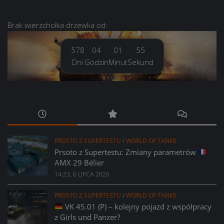
Brak
wierzchołka drzewka
od:
578
04
01
56
Dni
Godzin
Minut
Sekund
PROSTO Z SUPERTESTU
/
WORLD OF TANKS
Prsoto z Supertestu: Zmiany parametrów
AMX 29 Bélier
14:23, 6 LIPCA 2026
PROSTO Z SUPERTESTU
/
WORLD OF TANKS
VK 45.01 (P) – kolejny pojazd z współpracy
z Girls und Panzer?