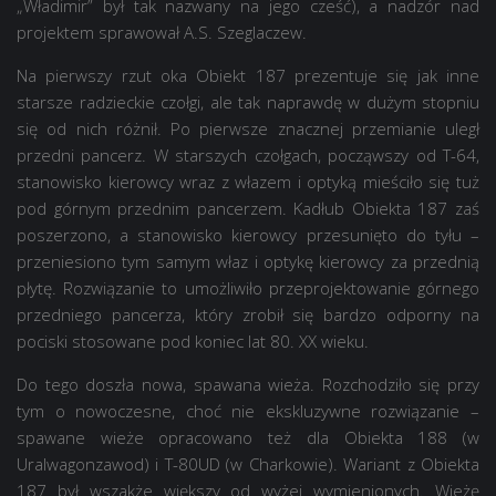
„Władimir” był tak nazwany na jego cześć), a nadzór nad
projektem sprawował A.S. Szeglaczew.
Na pierwszy rzut oka Obiekt 187 prezentuje się jak inne
starsze radzieckie czołgi, ale tak naprawdę w dużym stopniu
się od nich różnił. Po pierwsze znacznej przemianie uległ
przedni pancerz. W starszych czołgach, począwszy od T-64,
stanowisko kierowcy wraz z włazem i optyką mieściło się tuż
pod górnym przednim pancerzem. Kadłub Obiekta 187 zaś
poszerzono, a stanowisko kierowcy przesunięto do tyłu –
przeniesiono tym samym właz i optykę kierowcy za przednią
płytę. Rozwiązanie to umożliwiło przeprojektowanie górnego
przedniego pancerza, który zrobił się bardzo odporny na
pociski stosowane pod koniec lat 80. XX wieku.
Do tego doszła nowa, spawana wieża. Rozchodziło się przy
tym o nowoczesne, choć nie ekskluzywne rozwiązanie –
spawane wieże opracowano też dla Obiekta 188 (w
Uralwagonzawod) i T-80UD (w Charkowie). Wariant z Obiekta
187 był wszakże większy od wyżej wymienionych. Wieżę