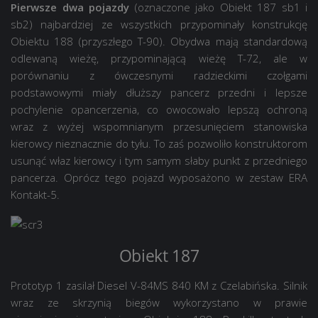
Pierwsze dwa pojazdy
(oznaczone jako Obiekt 187 sb1 i
sb2) najbardziej ze wszystkich przypominały konstrukcję
Obiektu 188 (przyszłego T-90). Obydwa mają standardową
odlewaną wieżę, przypominającą wieżę T-72, ale w
porównaniu z ówczesnymi radzieckimi czołgami
podstawowymi miały dłuższy pancerz przedni i lepsze
pochylenie opancerzenia, co owocowało lepszą ochroną
wraz z wyżej wspomnianym przesunięciem stanowiska
kierowcy nieznacznie do tyłu. To zaś pozwoliło konstruktorom
usunąć właz kierowcy i tym samym słaby punkt z przedniego
pancerza. Oprócz tego pojazd wyposażono w zestaw ERA
Kontakt-5.
Obiekt 187
Prototyp 1 zasilał Diesel V-84MS 840 KM z Czelabińska. Silnik
wraz ze skrzynią biegów wykorzystano w prawie