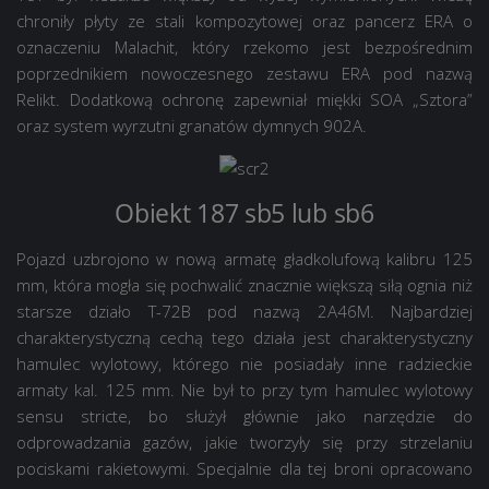
chroniły płyty ze stali kompozytowej oraz pancerz ERA o
oznaczeniu Malachit, który rzekomo jest bezpośrednim
poprzednikiem nowoczesnego zestawu ERA pod nazwą
Relikt. Dodatkową ochronę zapewniał miękki SOA „Sztora”
oraz system wyrzutni granatów dymnych 902A.
Obiekt 187 sb5 lub sb6
Pojazd uzbrojono w nową armatę gładkolufową kalibru 125
mm, która mogła się pochwalić znacznie większą siłą ognia niż
starsze działo T-72B pod nazwą 2A46M. Najbardziej
charakterystyczną cechą tego działa jest charakterystyczny
hamulec wylotowy, którego nie posiadały inne radzieckie
armaty kal. 125 mm. Nie był to przy tym hamulec wylotowy
sensu stricte, bo służył głównie jako narzędzie do
odprowadzania gazów, jakie tworzyły się przy strzelaniu
pociskami rakietowymi. Specjalnie dla tej broni opracowano