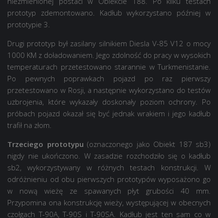
niezmienionej postaci w Obiekcie 188. Po kilku testach
prototyp zdemontowano. Kadłub wykorzystano później w
prototypie 3.
Drugi prototyp był zasilany silnikiem Diesla V-85 V12 o mocy
1000 KM z doładowaniem. Jego zdolność do pracy w wysokich
temperaturach przetestowano starannie w Turkmenistanie.
Po pewnych poprawkach pojazd po raz pierwszy
przetestowano w Rosji, a następnie wykorzystano do testów
uzbrojenia, które wykazały doskonały poziom ochrony. Po
próbach pojazd okazał się być jednak wrakiem i jego kadłub
trafił na złom.
Trzeciego prototypu
(oznaczonego jako Obiekt 187 sb3)
nigdy nie ukończono. W zasadzie rozchodziło się o kadłub
sb2, wykorzystywany w różnych testach konstrukcji. W
odróżnieniu od obu pierwszych prototypów wyposażono go
w nową wieżę ze spawanych płyt grubości 40 mm.
Przypomina ona konstrukcję wieży, występującej w obecnych
czołgach T-90A, T-90S i T-90SA. Kadłub jest ten sam co w