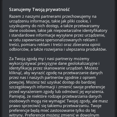
Duża liczba mniejszych zmian, jak na przykład nowe koła
jezdne
Szanujemy Twoją prywatność
Razem z naszymi partnerami przechowujemy na
Podobnie jak 4 prototyp, obydwa pojazdy były zasilane
urządzeniu informacje, takie jak pliki cookie, i
silnikiem A-85-2 o mocy 1200 KM, ale każdy miał inną skrzynię
uzyskujemy do nich dostęp, a także przetwarzamy
biegów: sb5 mechaniczną, zaś sb6 eksperymentalną
dane osobowe, takie jak niepowtarzalne identyfikatory
i standardowe informacje wysyłane przez urządzenie,
hydrostatyczną. Kiedy jest mowa o Obiekcie 187, ma się
w celu zapewniania spersonalizowanych reklam i
zwykle na myśli właśnie te prototypy. Uzbrojone są one w
treści, pomiaru reklam i treści oraz zbierania opinii
najnowsze działo i są dzięki hamulcom wylotowym
odbiorców, a także rozwijania i ulepszania produktów.
rozpoznawalne.
Za Twoją zgodą my i nasi partnerzy możemy
wykorzystywać precyzyjne dane geolokalizacyjne i
identyfikację przez skanowanie urządzeń. Możesz
kliknąć, aby wyrazić zgodę na przetwarzanie danych
Obydwa sprawowały się bardzo dobrze i Uralwagonzawod
przez nas i naszych partnerów zgodnie z opisem
powyżej. Możesz też uzyskać dostęp do bardziej
dołożył wielu starań, aby Obiekt 187 zrobił karierę kolejnego
szczegółowych informacji i zmienić swoje preferencje
standardowego radzieckiego czołgu. Pojazd poddał się w
przed wyrażeniem zgody lub odmówić jej wyrażenia.
końcu nie wrogiej armacie ani własnym problemom, ale
Pamiętaj, że niektóre rodzaje przetwarzania danych
osobowych mogą nie wymagać Twojej zgody, ale masz
wskutek braku pieniędzy, który to zaważył o losie wszystkich
prawo sprzeciwić się takiemu przetwarzaniu. Twoje
radzieckich super czołgów w latach 80. i na początku lat 90.
preferencje będą mieć zastosowanie tylko do tej
zeszłego wieku. W grudniu 1991 roku rozpadł się Związek
witryny. Preferencje możesz zmienić w dowolnym