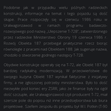
Podobnie jak w przypadku wielu późnych radzieckich
konstrukcji, informacje na temat i tego pojazdu są dość
skąpe. Prace rozpoczęły się w czerwcu 1986 roku w
Uralwagonzawod w ramach programu badawczo-
rozwojowego pod nazwą „Ulepszenie T-72B”, zatwierdzonego
przez radzieckie Ministerstwo Obrony 19 czerwca 1986 r.
Rozwój Obiekta 187 przebiegał praktycznie rzecz biorąc
równolegle z pracami nad Obiektem 188. Jak sugeruje nazwa,
chodziło o stworzenie godnego następcy T-72B.
Obydwie konstrukcje opierały się na T-72, ale Obiekt 187 był
bardziej radykalną modernizacją. W przeciwieństwie do
swojego kuzyna Obiekt 187 wynikał faktycznie z inicjatywy
firmy, a nie zgłoszonej potrzeby ministerstwa. Było to dość
niezwykłe pod koniec ery ZSRR, jako że finanse były na ogół
dość szczupłe, ale Uralwagonzawod czyli producent T-72, miał
szersze pole do popisu niż inne przedsiębiorstwa lub biura
projektowe. Szefem zespołu ds projektu był W.I. Potkin (T-90