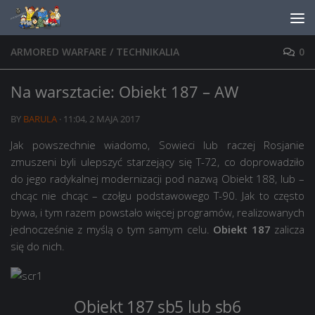
Skip to content
ARMORED WARFARE
/
TECHNIKALIA
0
Na warsztacie: Obiekt 187 – AW
BY
BARULA
·
11:04, 2 MAJA 2017
Jak powszechnie wiadomo, Sowieci lub raczej Rosjanie
zmuszeni byli ulepszyć starzejący się T-72, co doprowadziło
do jego radykalnej modernizacji pod nazwą Obiekt 188, lub –
chcąc nie chcąc – czołgu podstawowego T-90. Jak to często
bywa, i tym razem powstało więcej programów, realizowanych
jednocześnie z myślą o tym samym celu.
Obiekt 187
zalicza
się do nich.
Obiekt 187 sb5 lub sb6