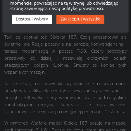
momencie, powracając na tę witrynę lub odwiedzając
Radziecki, zaś nowo utworzona Federacja Rosyjska nie miała
stronę zawierającą naszą politykę prywatności..
środków, aby kontynuować kosztowny wyścig zbrojeń z USA.
Był to zły czas dla rosyjskich sił zbrojnych. Odwołano wtedy
Dostosuj wybory
Zaakceptuj wszystko
wiele bardzo obiecujących projektów.
Taki los spotkał też Obiekta 187. Czołg prezentował się
świetnie, ale Rosja postawiła na bardziej konwencjonalną i
tańszą modernizację w postaci T-90. Cztery prototypy
przetrwały do dzisiaj i rdzewieją olbrzymich polach
otaczających poligon Kubinka. Smutny to koniec tych
wspaniałych maszyn.
Na szczęście, nie wszystkie wyniesione z rozwoju nauki
poszły w las. Kilka elementów i rozwiązań wykorzystano na
początku XXI wieku, kiedy wznowiono prace nad rosyjskimi
konstrukcjami czołgów, kończące się opracowaniem
supernowoczesnego czołgu następnej generacji T-14 Armata.
W Armored Warfare model Obiekt 187 bazuje na trzeciej
serii (prototyp 5 i 6). Będzie to czołg premium wysokiego