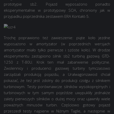
prototypie sb2. Pojazd wyposażono ponadto
eksperymentalnie w prototypowy SOA, chroniony jak w
przypadku poprzednika zestawem ERA Kontakt-5.
Trochę poprawiono też zawieszenie: piąte koło jezdne
wyposażono w amortyzator (w poprzednich wersjach
amortyzator miało tylko pierwsze i szóste koło). W drodze
eksperymentu zastąpiono silnik sb2 turbiną gazową GTD-
1250 z T-80U. Krok ten miał zabarwienie polityczne.
Zwolennicy i producenci gazowej turbiny tymczasowo
zarządzali produkcją pojazdu, a Uralwagonzawod chciał
pokazać, że też jest zdolny do produkcji czołgu z silnikiem
turbinowym. Testy porównawcze silników wysokoprężnych i
turbinowych w tym samym pojeździe uwypukliły jednakże
zalety pierwszych silników o dużej mocy oraz ujawniły wiele
poważnych minusów turbin. Częściowo gotowy pojazd
przeszedł testy najpierw w Niżnym Tagile, a następnie w