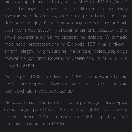
nieprawdopodobnie potężny pocisk APFSDS ZBM-39 „Anker”
ze zubożonym uranem, dzięki któremu czołg mógł
wyeliminować każde zagrożenie na polu bitwy. Do tego
dochodził kolejny fajny nowoczesny element technologii,
jakim był nowy system kierowania ogniem, cieszący się w
chwili powstania opinią najlepszego na świecie. W temacie
mobilności przetestowano w Obiekcie 187 kilka silników i
skrzyni biegów, w tym turbinę. Najbardziej obiecującą opcją
zdawał się być produkowany w Czelabińsku silnik A-85-2 o
mocy 1200 KM.
Od sierpnia 1988 r. do kwietnia 1999 r. zbudowano łącznie
sześć prototypów. Powstały one w trzech znacznie
różniących się między sobą seriach.
Pierwsza seria składała się z trzech pierwszych prototypów
(oznaczonych jako Obiekt 187 sb1, sb2 i sb3). Prace zaczęły
się w czerwcu 1986 r. i trwały do 1989 r., prototyp zaś
zbudowano w sierpniu 1988 r.