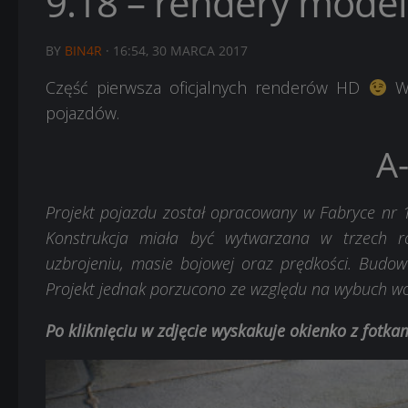
9.18 – rendery modeli
BY
BIN4R
·
16:54, 30 MARCA 2017
Część pierwsza oficjalnych renderów HD
W 
pojazdów.
A
Projekt pojazdu został opracowany w Fabryce nr 18
Konstrukcja miała być wytwarzana w trzech r
uzbrojeniu, masie bojowej oraz prędkości. Budo
Projekt jednak porzucono ze względu na wybuch w
Po kliknięciu w zdjęcie wyskakuje okienko z fotk