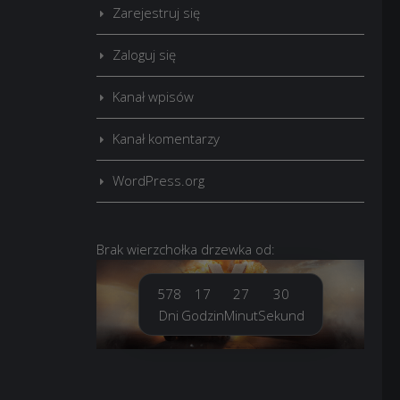
Zarejestruj się
Zaloguj się
Kanał wpisów
Kanał komentarzy
WordPress.org
Brak
wierzchołka drzewka
od:
578
17
27
32
Dni
Godzin
Minut
Sekund