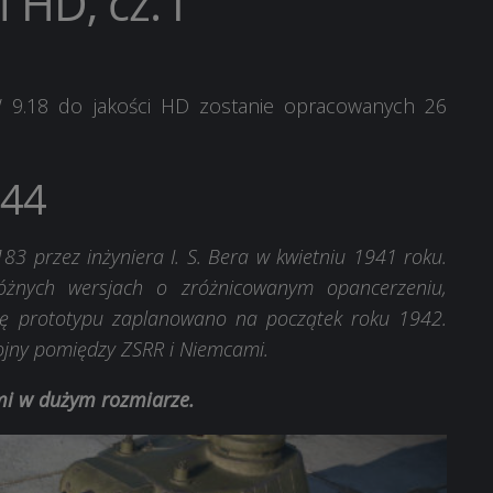
 HD, cz. I
9.18 do jakości HD zostanie opracowanych 26
-44
3 przez inżyniera I. S. Bera w kwietniu 1941 roku.
óżnych wersjach o zróżnicowanym opancerzeniu,
wę prototypu zaplanowano na początek roku 1942.
ojny pomiędzy ZSRR i Niemcami.
ami w dużym rozmiarze.