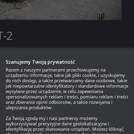
T-2
Produkowany w Charkowskiej Fabryce Lokomotyw. W
2 i 1884 BT-5.
Szanujemy Twoją prywatność
ami w dużym rozmiarze.
Razem z naszymi partnerami przechowujemy na
urządzeniu informacje, takie jak pliki cookie, i uzyskujemy
do nich dostęp, a także przetwarzamy dane osobowe, takie
jak niepowtarzalne identyfikatory i standardowe informacje
wysyłane przez urządzenie, w celu zapewniania
spersonalizowanych reklam i treści, pomiaru reklam i treści
oraz zbierania opinii odbiorców, a także rozwijania i
ulepszania produktów.
Za Twoją zgodą my i nasi partnerzy możemy
wykorzystywać precyzyjne dane geolokalizacyjne i
identyfikację przez skanowanie urządzeń. Możesz kliknąć,