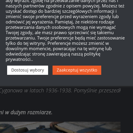
aby wyrazić zgodę na przetwarzanie danych przez nas i
naszych partnerów zgodnie z opisem powyżej. Możesz też
uzyskać dostęp do bardziej szczegółowych informacji i
zmienić swoje preferencje przed wyrażeniem zgody lub
odmówić jej wyrażenia. Pamiętaj, że niektóre rodzaje
przetwarzania danych osobowych mogą nie wymagać
Twojej zgody, ale masz prawo sprzeciwić się takiemu
przetwarzaniu. Twoje preferencje będą mieć zastosowanie
tylko do tej witryny. Preferencje możesz zmienić w
dowolnym momencie, powracając na tę witrynę lub
odwiedzając stronę zawierającą naszą politykę
prywatności..
-SV
Dostosuj wybory
Zaakceptuj wszystko
 Cyganowa w latach 1936-1938. Pomyślnie przeszedł
ami w dużym rozmiarze.