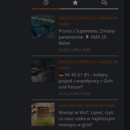
PROSTO Z SUPERTESTU
/
WORLD OF
TANKS
Prsoto z Supertestu: Zmiany
parametrów
AMX 29
Bélier
14:23, 6 LIPCA 2026
PROSTO Z SUPERTESTU
/
WORLD OF
TANKS
VK 45.01 (P) – kolejny
pojazd z współpracy z Girls
und Panzer?
14:15, 6 LIPCA 2026
LEAK
/
PATCHE
/
WORLD OF TANKS
Miesiąc w WoT: Lipiec, czyli
co nasz czeka w najbliższym
miesiącu w grze?