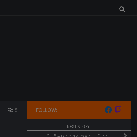
5
FOLLOW:
NEXT STORY
9.18 – rendery modeli HD, cz. II