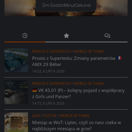
Dni
Godzin
Minut
Sekund
PROSTO Z SUPERTESTU
/
WORLD OF TANKS
Prsoto z Supertestu: Zmiany parametrów
AMX 29 Bélier
14:23, 6 LIPCA 2026
PROSTO Z SUPERTESTU
/
WORLD OF TANKS
VK 45.01 (P) – kolejny pojazd z współpracy
z Girls und Panzer?
14:15, 6 LIPCA 2026
LEAK
/
PATCHE
/
WORLD OF TANKS
Miesiąc w WoT: Lipiec, czyli co nasz czeka w
najbliższym miesiącu w grze?