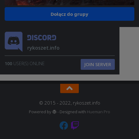
Dołącz do grupy
rykoszet.info
100
USER(S) ONLINE
JOIN SERVER
© 2015 - 2022, rykoszet.info
Powered by
- Designed with
Hueman Pro