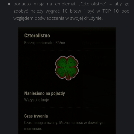
ponadto misja na emblemat „Czterolistne” – aby go
zdobyć należy wygrać 10 bitew i być w TOP 10 pod
względem doświadczenia w swojej drużynie.