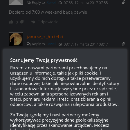
Reply to
Pawel
07:55, 17 marca 2017 07:55
Dopiero od 7:00 w weekend będą pewnie
Odpowiedz
0
janusz_z_butelki
Reply to
Pawel
08:17, 17 marca 2017 08:17
bo to jest zniżka na reset umiejętności a nie szkolenie i
Szanujemy Twoją prywatność
przeszkolenie
Razem z naszymi partnerami przechowujemy na
Odpowiedz
0
urządzeniu informacje, takie jak pliki cookie, i
uzyskujemy do nich dostęp, a także przetwarzamy
dane osobowe, takie jak niepowtarzalne identyfikatory
i standardowe informacje wysyłane przez urządzenie,
w celu zapewniania spersonalizowanych reklam i
LegosCraft
07:12, 17 marca 2017 07:12
treści, pomiaru reklam i treści oraz zbierania opinii
odbiorców, a także rozwijania i ulepszania produktów.
A nie zaraz jest napisane 50% wyposażenie a nie ma tego na
zdjęciu
Za Twoją zgodą my i nasi partnerzy możemy
wykorzystywać precyzyjne dane geolokalizacyjne i
Odpowiedz
0
identyfikację przez skanowanie urządzeń. Możesz