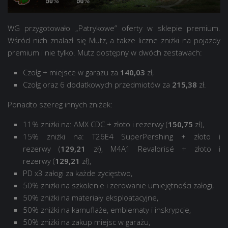
WG przygotowało „Patrykowe” oferty w sklepie premium.
Wśród nich znalazł się Mutz, a także liczne zniżki na pojazdy
premium i nie tylko. Mutz dostępny w dwóch zestawach:
Czołg + miejsce w garażu za
140,03
zł,
Czołg oraz 6 dodatkowych przedmiotów za
215,38
zł.
Ponadto szereg innych zniżek:
11% zniżki na: AMX CDC + złoto i rezerwy (
150,75
zł),
15% zniżki na: T26E4 SuperPershing + złoto i
rezerwy (
129,21
zł), M4A1 Revalorisé + złoto i
rezerwy (
129,21
zł),
PD x3 załogi za każde zycięstwo,
50% zniżki na szkolenie i zerowanie umiejętności załogi,
50% zniżki na materiały eksploatacyjne,
50% zniżki na kamuflaże, emblematy i inskrypcje,
50% zniżki na zakup miejsc w garażu,