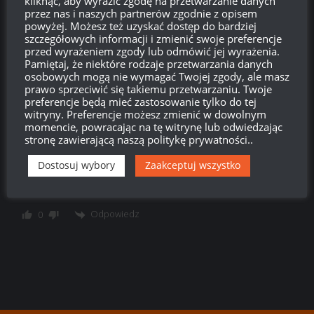
kliknąć, aby wyrazić zgodę na przetwarzanie danych
przez nas i naszych partnerów zgodnie z opisem
powyżej. Możesz też uzyskać dostęp do bardziej
szczegółowych informacji i zmienić swoje preferencje
LegosCraft
przed wyrażeniem zgody lub odmówić jej wyrażenia.
07:09, 17 marca 2017 07:09
Pamiętaj, że niektóre rodzaje przetwarzania danych
Kurde szkoda bo cały czas czekam na przecenę modułów bo
osobowych mogą nie wymagać Twojej zgody, ale masz
prawo sprzeciwić się takiemu przetwarzaniu. Twoje
muszę kupić 5 wentylacji trzeciej klasy :/
preferencje będą mieć zastosowanie tylko do tej
witryny. Preferencje możesz zmienić w dowolnym
Odpowiedz
0
momencie, powracając na tę witrynę lub odwiedzając
stronę zawierającą naszą politykę prywatności..
SPioN
Dostosuj wybory
Zaakceptuj wszystko
Reply to
LegosCraft
08:31, 17 marca 2017 08:31
50% zniżki na wyposażenie – to chyba to
Odpowiedz
0