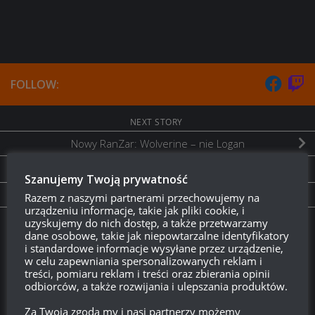
FOLLOW:
NEXT STORY
Nowy RanZar: Wolverine – nie Logan
PREVIOUS STORY
Szanujemy Twoją prywatność
Balans 2.0 Oczami Spichrisa
Razem z naszymi partnerami przechowujemy na
urządzeniu informacje, takie jak pliki cookie, i
uzyskujemy do nich dostęp, a także przetwarzamy
Twitch.tv - Zurugula
dane osobowe, takie jak niepowtarzalne identyfikatory
i standardowe informacje wysyłane przez urządzenie,
w celu zapewniania spersonalizowanych reklam i
treści, pomiaru reklam i treści oraz zbierania opinii
odbiorców, a także rozwijania i ulepszania produktów.
Za Twoją zgodą my i nasi partnerzy możemy