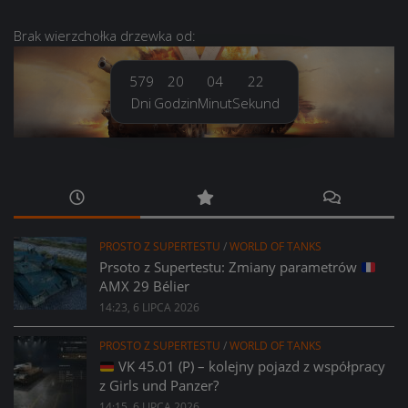
Brak
wierzchołka drzewka
od:
579
20
04
23
Dni
Godzin
Minut
Sekund
PROSTO Z SUPERTESTU
/
WORLD OF TANKS
Prsoto z Supertestu: Zmiany parametrów
AMX 29 Bélier
14:23, 6 LIPCA 2026
PROSTO Z SUPERTESTU
/
WORLD OF TANKS
VK 45.01 (P) – kolejny pojazd z współpracy
z Girls und Panzer?
14:15, 6 LIPCA 2026