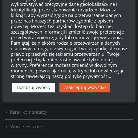
wykorzystywać precyzyjne dane geolokalizacyjne i
identyfikację przez skanowanie urządzeń. Możesz
kliknąć, aby wyrazić zgodę na przetwarzanie danych
przez nas i naszych partnerów zgodnie z opisem
powyżej. Możesz też uzyskać dostęp do bardziej
szczegółowych informacji i zmienić swoje preferencje
Szukaj:
przed wyrażeniem zgody lub odmówić jej wyrażenia.
Pamiętaj, że niektóre rodzaje przetwarzania danych
osobowych mogą nie wymagać Twojej zgody, ale masz
prawo sprzeciwić się takiemu przetwarzaniu. Twoje
LOGOWANIE
preferencje będą mieć zastosowanie tylko do tej
witryny. Preferencje możesz zmienić w dowolnym
Zarejestruj się
momencie, powracając na tę witrynę lub odwiedzając
stronę zawierającą naszą politykę prywatności..
Zaloguj się
Dostosuj wybory
Zaakceptuj wszystko
Kanał wpisów
Kanał komentarzy
WordPress.org