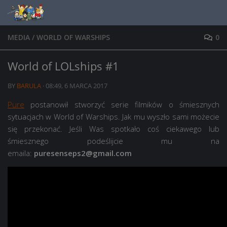
Skip to content
MEDIA
/
WORLD OF WARSHIPS
0
World of LOLships #1
BY
BARULA
·
08:49, 6 MARCA 2017
Pure
postanowił stworzyć serie filmików o śmiesznych
sytuacjach w World of Warships. Jak mu wyszło sami możecie
się przekonać. Jeśli Was spotkało coś ciekawego lub
śmiesznego podeślijcie mu na
emaila:
puresenseps2@gmail.com