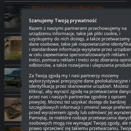
PROSTO Z SUPERTESTU
/
WORLD OF TANKS
VK 45.01 (P) – kolejny pojazd z współpracy
Szanujemy Twoją prywatność
z Girls und Panzer?
14:15, 6 LIPCA 2026
Razem z naszymi partnerami przechowujemy na
urządzeniu informacje, takie jak pliki cookie, i
uzyskujemy do nich dostęp, a także przetwarzamy
LEAK
/
PATCHE
/
WORLD OF TANKS
dane osobowe, takie jak niepowtarzalne identyfika
Miesiąc w WoT: Lipiec, czyli co nasz czeka w
i standardowe informacje wysyłane przez urządzen
najbliższym miesiącu w grze?
w celu zapewniania spersonalizowanych reklam i
21:09, 2 LIPCA 2026
treści, pomiaru reklam i treści oraz zbierania opinii
odbiorców, a także rozwijania i ulepszania produk
PATCHE
/
WORLD OF TANKS
Za Twoją zgodą my i nasi partnerzy możemy
Patch 2.3.1:
Kolczatka – opis i screeny
wykorzystywać precyzyjne dane geolokalizacyjne i
16:15, 29 CZERWCA 2026
identyfikację przez skanowanie urządzeń. Możesz
kliknąć, aby wyrazić zgodę na przetwarzanie dany
przez nas i naszych partnerów zgodnie z opisem
PATCHE
/
WORLD OF TANKS
powyżej. Możesz też uzyskać dostęp do bardziej
szczegółowych informacji i zmienić swoje preferen
Patch 2.3.1:
63TP Rycerski – opis i screeny
przed wyrażeniem zgody lub odmówić jej wyrażeni
16:08, 29 CZERWCA 2026
Pamiętaj, że niektóre rodzaje przetwarzania danyc
osobowych mogą nie wymagać Twojej zgody, ale 
prawo sprzeciwić się takiemu przetwarzaniu. Twoj
PATCHE
/
WORLD OF TANKS