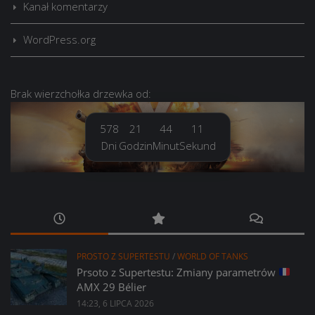
Kanał komentarzy
WordPress.org
Brak
wierzchołka drzewka
od:
578
21
44
12
Dni
Godzin
Minut
Sekund
PROSTO Z SUPERTESTU
/
WORLD OF TANKS
Prsoto z Supertestu: Zmiany parametrów
AMX 29 Bélier
14:23, 6 LIPCA 2026