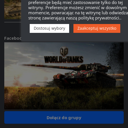
preferencje będą mieć zastosowanie tylko do tej
Patch 2.3.1:
Donnola – opis i screeny
witryny. Preferencje możesz zmienić w dowolnym
momencie, powracając na tę witrynę lub odwiedza
15:59, 29 CZERWCA 2026
stronę zawierającą naszą politykę prywatności..
Dostosuj wybory
Zaakceptuj wszystko
Facebookowa Grupa Wot
Dołącz do grupy