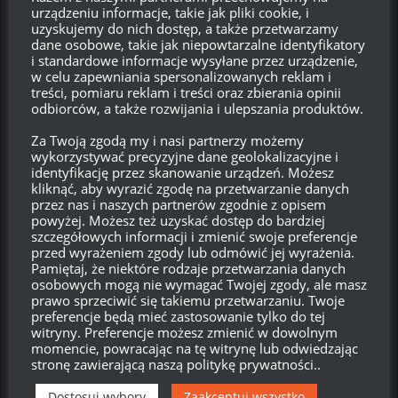
urządzeniu informacje, takie jak pliki cookie, i
uzyskujemy do nich dostęp, a także przetwarzamy
dane osobowe, takie jak niepowtarzalne identyfikatory
LOGOWANIE
i standardowe informacje wysyłane przez urządzenie,
w celu zapewniania spersonalizowanych reklam i
Zarejestruj się
treści, pomiaru reklam i treści oraz zbierania opinii
odbiorców, a także rozwijania i ulepszania produktów.
Zaloguj się
Za Twoją zgodą my i nasi partnerzy możemy
wykorzystywać precyzyjne dane geolokalizacyjne i
identyfikację przez skanowanie urządzeń. Możesz
Kanał wpisów
kliknąć, aby wyrazić zgodę na przetwarzanie danych
przez nas i naszych partnerów zgodnie z opisem
Kanał komentarzy
powyżej. Możesz też uzyskać dostęp do bardziej
szczegółowych informacji i zmienić swoje preferencje
przed wyrażeniem zgody lub odmówić jej wyrażenia.
WordPress.org
Pamiętaj, że niektóre rodzaje przetwarzania danych
osobowych mogą nie wymagać Twojej zgody, ale masz
prawo sprzeciwić się takiemu przetwarzaniu. Twoje
preferencje będą mieć zastosowanie tylko do tej
Brak
wierzchołka drzewka
od:
witryny. Preferencje możesz zmienić w dowolnym
momencie, powracając na tę witrynę lub odwiedzając
stronę zawierającą naszą politykę prywatności..
580
14
40
14
Dni
Godzin
Minut
Sekund
Dostosuj wybory
Zaakceptuj wszystko