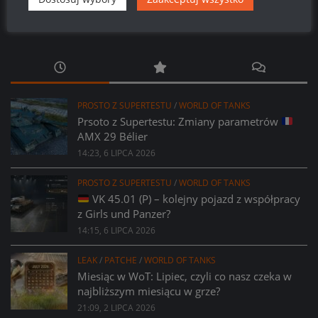
PROSTO Z SUPERTESTU
/
WORLD OF TANKS
Prsoto z Supertestu: Zmiany parametrów
AMX 29 Bélier
14:23, 6 LIPCA 2026
PROSTO Z SUPERTESTU
/
WORLD OF TANKS
VK 45.01 (P) – kolejny pojazd z współpracy
z Girls und Panzer?
14:15, 6 LIPCA 2026
LEAK
/
PATCHE
/
WORLD OF TANKS
Miesiąc w WoT: Lipiec, czyli co nasz czeka w
najbliższym miesiącu w grze?
21:09, 2 LIPCA 2026