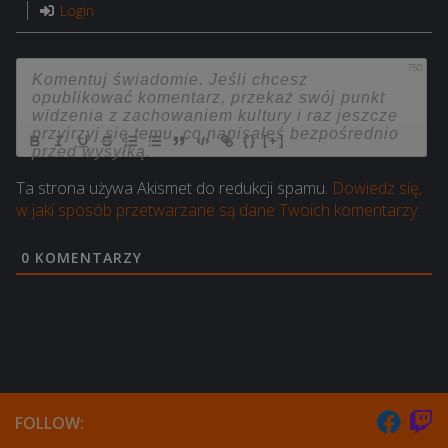
Login
750
{}
[+]
Ta strona używa Akismet do redukcji spamu.
Dowiedz się,
w jaki sposób przetwarzane są dane Twoich komentarzy.
0
KOMENTARZY
FOLLOW: