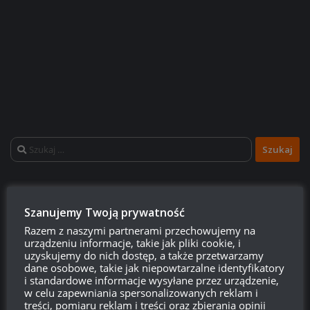
Szukaj:
LOGOWANIE
Szanujemy Twoją prywatność
Zarejestruj się
Razem z naszymi partnerami przechowujemy na
urządzeniu informacje, takie jak pliki cookie, i
uzyskujemy do nich dostęp, a także przetwarzamy
Zaloguj się
dane osobowe, takie jak niepowtarzalne identyfikatory
i standardowe informacje wysyłane przez urządzenie,
Kanał wpisów
w celu zapewniania spersonalizowanych reklam i
treści, pomiaru reklam i treści oraz zbierania opinii