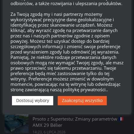
odbiorców, a także rozwijania i ulepszania produktów.
Kanał komentarzy
Za Twoją zgodą my i nasi partnerzy możemy
wykorzystywać precyzyjne dane geolokalizacyjne i
WordPress.org
identyfikację przez skanowanie urządzeń. Możesz
kliknąć, aby wyrazić zgodę na przetwarzanie danych
przez nas i naszych partnerów zgodnie z opisem
powyżej. Możesz też uzyskać dostęp do bardziej
Brak
wierzchołka drzewka
od:
szczegółowych informacji i zmienić swoje preferencje
przed wyrażeniem zgody lub odmówić jej wyrażenia.
Pamiętaj, że niektóre rodzaje przetwarzania danych
581
02
11
01
osobowych mogą nie wymagać Twojej zgody, ale masz
Dni
Godzin
Minut
Sekund
prawo sprzeciwić się takiemu przetwarzaniu. Twoje
preferencje będą mieć zastosowanie tylko do tej
witryny. Preferencje możesz zmienić w dowolnym
momencie, powracając na tę witrynę lub odwiedzając
stronę zawierającą naszą politykę prywatności..
Dostosuj wybory
Zaakceptuj wszystko
PROSTO Z SUPERTESTU
/
WORLD OF TANKS
Prsoto z Supertestu: Zmiany parametrów
AMX 29 Bélier
14:23, 6 LIPCA 2026