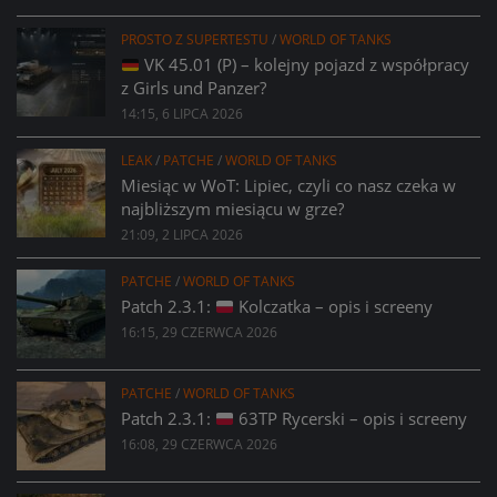
PROSTO Z SUPERTESTU
/
WORLD OF TANKS
VK 45.01 (P) – kolejny pojazd z współpracy
z Girls und Panzer?
14:15, 6 LIPCA 2026
LEAK
/
PATCHE
/
WORLD OF TANKS
Miesiąc w WoT: Lipiec, czyli co nasz czeka w
najbliższym miesiącu w grze?
21:09, 2 LIPCA 2026
PATCHE
/
WORLD OF TANKS
Patch 2.3.1:
Kolczatka – opis i screeny
16:15, 29 CZERWCA 2026
PATCHE
/
WORLD OF TANKS
Patch 2.3.1:
63TP Rycerski – opis i screeny
16:08, 29 CZERWCA 2026