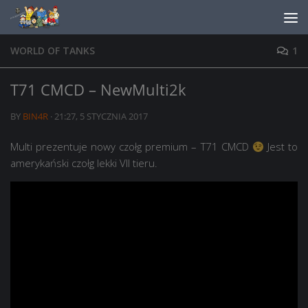
Skip to content
WORLD OF TANKS
1
T71 CMCD – NewMulti2k
BY
BIN4R
·
21:27, 5 STYCZNIA 2017
Multi prezentuje nowy czołg premium – T71 CMCD
Jest to
amerykański czołg lekki VII tieru.