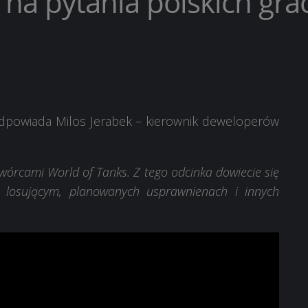
a pytania polskich grac
 odpowiada Milos Jerabek – kierownik deweloperów
twórcami World of Tanks. Z tego odcinka dowiecie się
 losującym, planowanych usprawnienach i innych