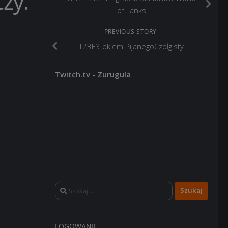
zy.
of Tanks
PREVIOUS STORY
T23E3 okiem PijanegoCzołgisty
Twitch.tv - Zurugula
Szukaj:
LOGOWANIE