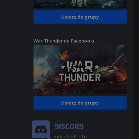
Dołącz do grupy
War Thunder na Facebooku
Dołącz do grupy
rykoszet.info