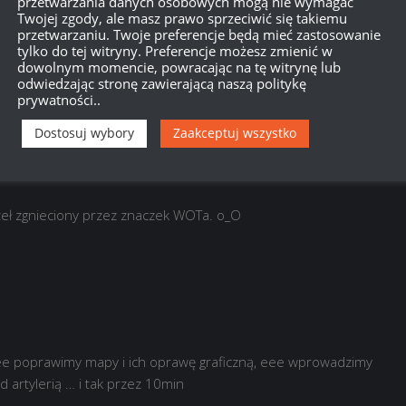
przetwarzania danych osobowych mogą nie wymagać
Twojej zgody, ale masz prawo sprzeciwić się takiemu
przetwarzaniu. Twoje preferencje będą mieć zastosowanie
Dowiedz się, w jaki sposób przetwarzane są dane Twoich
tylko do tej witryny. Preferencje możesz zmienić w
dowolnym momencie, powracając na tę witrynę lub
odwiedzając stronę zawierającą naszą politykę
prywatności..
Dostosuj wybory
Zaakceptuj wszystko
rzeł zgnieciony przez znaczek WOTa. o_O
ee poprawimy mapy i ich oprawę graficzną, eee wprowadzimy
 artylerią … i tak przez 10min