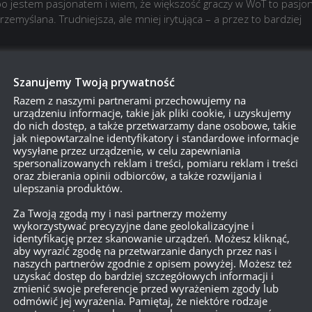
o jestem pasjonatem i wiem, że większość graczy w WoT to pasjon
rzemyślana. Trudniejsza, ale mniej irytująca – a przez to bardziej
Szanujemy Twoją prywatność
Razem z naszymi partnerami przechowujemy na
urządzeniu informacje, takie jak pliki cookie, i uzyskujemy
do nich dostęp, a także przetwarzamy dane osobowe, takie
jak niepowtarzalne identyfikatory i standardowe informacje
wysyłane przez urządzenie, w celu zapewniania
spersonalizowanych reklam i treści, pomiaru reklam i treści
oraz zbierania opinii odbiorców, a także rozwijania i
ulepszania produktów.
Za Twoją zgodą my i nasi partnerzy możemy
wykorzystywać precyzyjne dane geolokalizacyjne i
identyfikację przez skanowanie urządzeń. Możesz kliknąć,
aby wyrazić zgodę na przetwarzanie danych przez nas i
750
naszych partnerów zgodnie z opisem powyżej. Możesz też
uzyskać dostęp do bardziej szczegółowych informacji i
zmienić swoje preferencje przed wyrażeniem zgody lub
odmówić jej wyrażenia. Pamiętaj, że niektóre rodzaje
{}
[+]