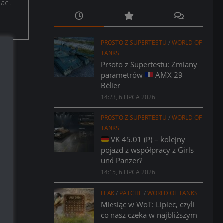
aci.
PROSTO Z SUPERTESTU
/
WORLD OF
TANKS
Prsoto z Supertestu: Zmiany
parametrów
AMX 29
Bélier
14:23, 6 LIPCA 2026
PROSTO Z SUPERTESTU
/
WORLD OF
TANKS
VK 45.01 (P) – kolejny
pojazd z współpracy z Girls
und Panzer?
14:15, 6 LIPCA 2026
LEAK
/
PATCHE
/
WORLD OF TANKS
Miesiąc w WoT: Lipiec, czyli
co nasz czeka w najbliższym