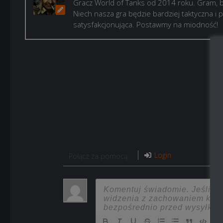
Gracz World of Tanks od 2014 roku. Gram, b
Niech nasza gra będzie bardziej taktyczna i p
satysfakcjonująca. Postawmy na miodność!
Login
Połącz za pomocą