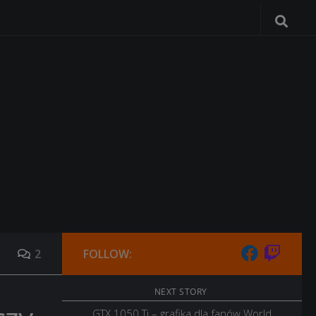
2
FOLLOW:
NEXT STORY
GTX 1050 Ti – grafika dla fanów World