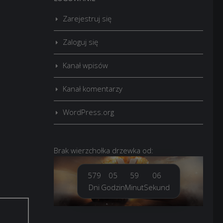
Zarejestruj się
Zaloguj się
Kanał wpisów
Kanał komentarzy
WordPress.org
Brak
wierzchołka drzewka
od:
579
05
59
07
Dni
Godzin
Minut
Sekund