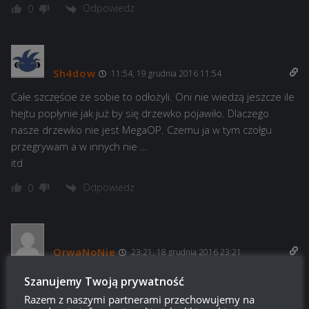
Odpowiedz
0
Sh4dow
11:54, 19 grudnia 2016 11:54
Całe szczęście że sobie to odłożyli. Oni nie wiedzą jeszcze ile
hejtu popłynie jak już by się drzewko pojawiło. Dlaczego
nasze drzewko nie jest MegaOP. Czemu ja w tym czołgu
przegrywam a w innych nie …
itd
Odpowiedz
0
QrwaNoNie
23:21, 18 grudnia 2016 23:21
Zrobiło mi się smutno, bo okazuję się, że nie tylko WG ma
Szanujemy Twoją prywatność
nas, Polskich graczy w poważaniu, ale i redakcja Rykoszet
Razem z naszymi partnerami przechowujemy na
pokazuje nam środkowy palec, nazywając nas między