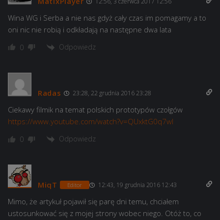
MatixPlayer
12:56, 3 czerwca 2017 12:56
Wina WG i Serba a nie nas gdyż cały czas im pomagamy a to
oni nic nie robią i odkładają na następne dwa lata
Odpowiedz
0
Radas
23:28, 22 grudnia 2016 23:28
Ciekawy filmik na temat polskich prototypów czołgów
https://www.youtube.com/watch?v=QUxktG0q7wI
Odpowiedz
0
MiqT
12:43, 19 grudnia 2016 12:43
Editor
Mimo, że artykuł pojawił się parę dni temu, chciałem
ustosunkować się z mojej strony wobec niego. Otóż to, co