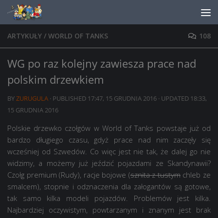
Skip to content
ARTYKUŁY
/
WORLD OF TANKS
108
WG po raz kolejny zawiesza prace nad
polskim drzewkiem
BY
ZURUGULA
· PUBLISHED
17:47, 15 GRUDNIA 2016
· UPDATED
18:33,
15 GRUDNIA 2016
Polskie drzewko czołgów w World of Tanks powstaje już od
bardzo długiego czasu, gdyż prace nad nim zaczęły się
wcześniej od Szwedów. Co więc jest nie tak, że dalej go nie
widzimy, a możemy już jeździć pojazdami ze Skandynawii?
Czołg premium (Rudy), racje bojowe (
sznita z tustym
chleb ze
smalcem), stopnie i odznaczenia dla załogantów są gotowe,
tak samo kilka modeli pojazdów. Problemów jest kilka.
Najbardziej oczywistym, powtarzanym i znanym jest brak