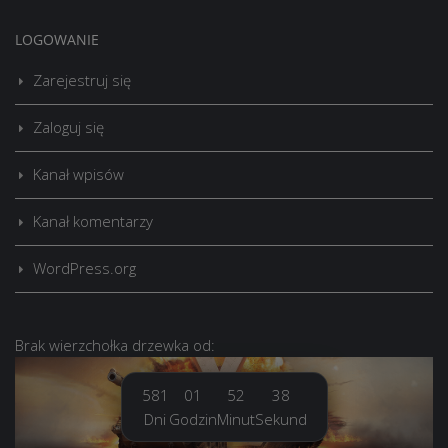
LOGOWANIE
Zarejestruj się
Zaloguj się
Kanał wpisów
Kanał komentarzy
WordPress.org
Brak
wierzchołka drzewka
od:
581
01
52
38
Dni
Godzin
Minut
Sekund