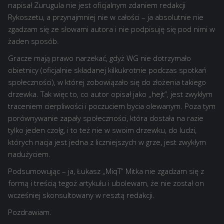
napisał Zurugula nie jest oficjalnym zdaniem redakcji
Rykoszetu, a przynajmniej nie w całości – ja absolutnie nie
zgadzam się ze słowami autora i nie podpisuję się pod nimi w
żaden sposób.
Gracze mają prawo narzekać, gdyż WG nie dotrzymało
obietnicy (oficjalnie składanej kilkukrotnie podczas spotkań
społeczności), w której zobowiązało się do złożenia takiego
drzewka. Tak więc to, co autor opisał jako „hejt”, jest zwykłym
traceniem cierpliwości i poczuciem bycia olewanym. Poza tym
porównywanie zapały społeczności, która dostała na razie
tylko jeden czołg, i to też nie w swoim drzewku, do ludzi,
których nacja jest jedna z liczniejszych w grze, jest zwykłym
nadużyciem.
Podsumowując – ja, Łukasz „MiqT” Mitka nie zgadzam się z
formą i treścią tegoż artykułu i ubolewam, że nie został on
wcześniej skonsultowany w resztą redakcji.
Pozdrawiam.