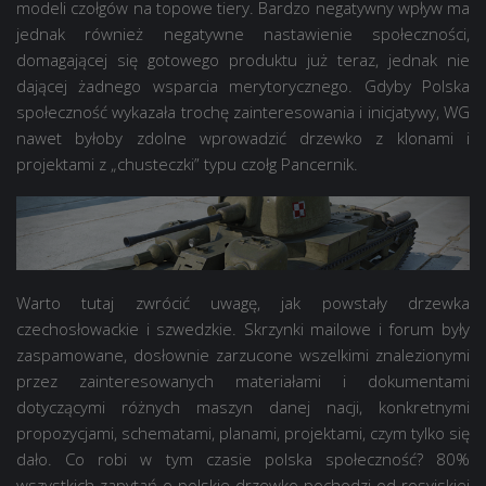
modeli czołgów na topowe tiery. Bardzo negatywny wpływ ma
jednak również negatywne nastawienie społeczności,
domagającej się gotowego produktu już teraz, jednak nie
dającej żadnego wsparcia merytorycznego. Gdyby Polska
społeczność wykazała trochę zainteresowania i inicjatywy, WG
nawet byłoby zdolne wprowadzić drzewko z klonami i
projektami z „chusteczki” typu czołg Pancernik.
Warto tutaj zwrócić uwagę, jak powstały drzewka
czechosłowackie i szwedzkie. Skrzynki mailowe i forum były
zaspamowane, dosłownie zarzucone wszelkimi znalezionymi
przez zainteresowanych materiałami i dokumentami
dotyczącymi różnych maszyn danej nacji, konkretnymi
propozycjami, schematami, planami, projektami, czym tylko się
dało. Co robi w tym czasie polska społeczność? 80%
wszystkich zapytań o polskie drzewko pochodzi od rosyjskiej