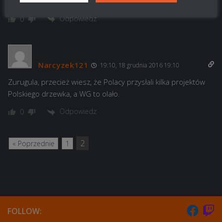
nie macie swojego drzewka więc lepiej weźcie się w garść!
Odpowiedz
0
Narcyzek121
19:10, 18 grudnia 2016 19:10
Zurugula, przecież wiesz, że Polacy przysłali kilka projektów
Polskiego drzewka, a WG to olało.
Odpowiedz
0
2
« Poprzednie
1
FOLLOW: