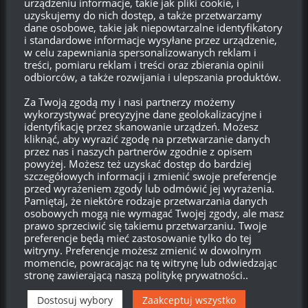
urządzeniu informacje, takie jak pliki cookie, i
uzyskujemy do nich dostęp, a także przetwarzamy
wierszami tego tekstu, roszczeniowymi leniwymi frajerami.
dane osobowe, takie jak niepowtarzalne identyfikatory
Siejecie defetyzm i obrażacie wszystkich Polskich
i standardowe informacje wysyłane przez urządzenie,
forumowiczów WoT, którzy włożyli masę pracy w stworzenie
w celu zapewniania spersonalizowanych reklam i
treści, pomiaru reklam i treści oraz zbierania opinii
obfitej bazy danych o Polskich czołgach i projektach.
odbiorców, a także rozwijania i ulepszania produktów.
Odpowiedz
0
Za Twoją zgodą my i nasi partnerzy możemy
wykorzystywać precyzyjne dane geolokalizacyjne i
identyfikację przez skanowanie urządzeń. Możesz
kliknąć, aby wyrazić zgodę na przetwarzanie danych
przez nas i naszych partnerów zgodnie z opisem
MateuszJanowski
19:13, 18 grudnia 2016 19:13
powyżej. Możesz też uzyskać dostęp do bardziej
szczegółowych informacji i zmienić swoje preferencje
Ludzie którzy chcą swoje drzewko to coś robią problem w
przed wyrażeniem zgody lub odmówić jej wyrażenia.
tym że większa część jest dziećmi i marudzi coś nie pasuje
Pamiętaj, że niektóre rodzaje przetwarzania danych
weźcie się ogarnijcie bo jak chcecie polskie drzewko to
osobowych mogą nie wymagać Twojej zgody, ale masz
prawo sprzeciwić się takiemu przetwarzaniu. Twoje
musicie się ogarnąć i im pomóc a nie płakać bo do dadzą
preferencje będą mieć zastosowanie tylko do tej
nowe drzewko tylko nie polskie Drzewka czechosłowackie i
witryny. Preferencje możesz zmienić w dowolnym
szwedzkie mają coś do zaoferowania i tym co chcieli te
momencie, powracając na tę witrynę lub odwiedzając
stronę zawierającą naszą politykę prywatności..
drzewka czyli Słowacy Czesi i Szwedzi pomagają a większa
część polaków marudzi hejtuje i inne gówna odwala i przez to
Dostosuj wybory
Zaakceptuj wszystko