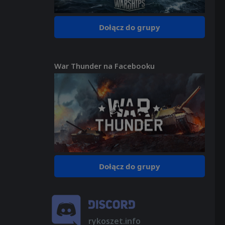
Dołącz do grupy
War Thunder na Facebooku
Dołącz do grupy
rykoszet.info