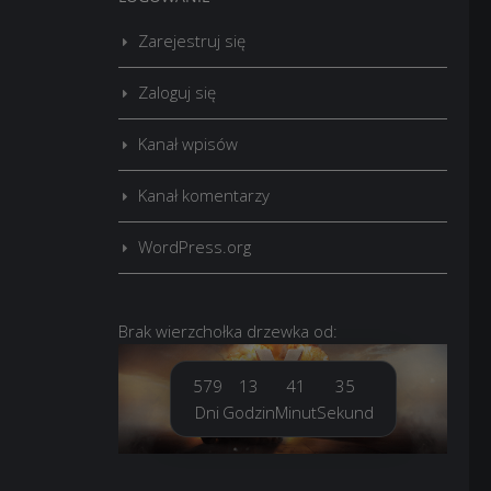
Zarejestruj się
Zaloguj się
Kanał wpisów
Kanał komentarzy
WordPress.org
Brak
wierzchołka drzewka
od:
579
13
41
36
Dni
Godzin
Minut
Sekund