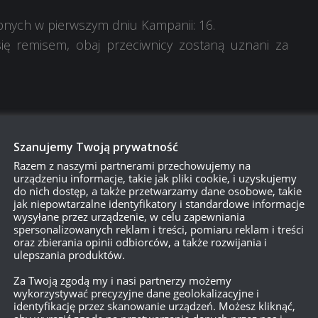
pnych w pierwszym dniu Kampanii: 16.
się remisem, obaj przeciwnicy zostaną uznani za
Szanujemy Twoją prywatność
Razem z naszymi partnerami przechowujemy na
urządzeniu informacje, takie jak pliki cookie, i uzyskujemy
do nich dostęp, a także przetwarzamy dane osobowe, takie
jak niepowtarzalne identyfikatory i standardowe informacje
wysyłane przez urządzenie, w celu zapewniania
spersonalizowanych reklam i treści, pomiaru reklam i treści
oraz zbierania opinii odbiorców, a także rozwijania i
ulepszania produktów.
Za Twoją zgodą my i nasi partnerzy możemy
wykorzystywać precyzyjne dane geolokalizacyjne i
identyfikację przez skanowanie urządzeń. Możesz kliknąć,