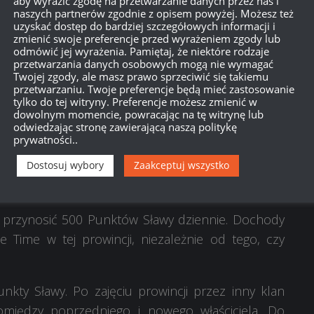
aby wyrazić zgodę na przetwarzanie danych przez nas i
naszych partnerów zgodnie z opisem powyżej. Możesz też
uzyskać dostęp do bardziej szczegółowych informacji i
zmienić swoje preferencje przed wyrażeniem zgody lub
odmówić jej wyrażenia. Pamiętaj, że niektóre rodzaje
owincje. Będą zdobywać Punkty Sławy zarówno za
przetwarzania danych osobowych mogą nie wymagać
 nowych.
Twojej zgody, ale masz prawo sprzeciwić się takiemu
przetwarzaniu. Twoje preferencje będą mieć zastosowanie
tylko do tej witryny. Preferencje możesz zmienić w
soby:
dowolnym momencie, powracając na tę witrynę lub
odwiedzając stronę zawierającą naszą politykę
prywatności..
Dostosuj wybory
Zaakceptuj wszystko
 losowo po każdym Prime Time.
e przynosić 500 Punktów Sławy dziennie. Dochody
Time w tej prowincji, niezależnie od tego, czy
nkty Sławy. Po zajęciu prowincji przez inny klan
między poprzedniego i nowego właściciela. Do