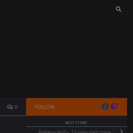
0
FOLLOW:
NEXT STORY
Reklama WoT – „Co piąty mężczyzna..”