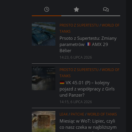
PROSTO Z SUPERTESTU
/
WORLD OF
TANKS
Prsoto z Supertestu: Zmiany
parametrów
AMX 29
Bélier
14:23, 6 LIPCA 2026
PROSTO Z SUPERTESTU
/
WORLD OF
TANKS
VK 45.01 (P) – kolejny
pojazd z współpracy z Girls
und Panzer?
14:15, 6 LIPCA 2026
LEAK
/
PATCHE
/
WORLD OF TANKS
Miesiąc w WoT: Lipiec, czyli
co nasz czeka w najbliższym