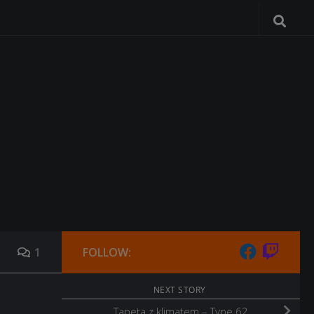
1
FOLLOW:
NEXT STORY
Tapeta z klimatem – Type 62