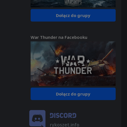
Dołącz do grupy
War Thunder na Facebooku
Dołącz do grupy
rykoszet.info