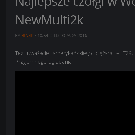
Najlepsze czołgi w Wo
NewMulti2k
BY
BIN4R
·
10:54, 2 LISTOPADA 2016
Też uważacie amerykańskiego ciężara – T29
Przyjemnego oglądania!