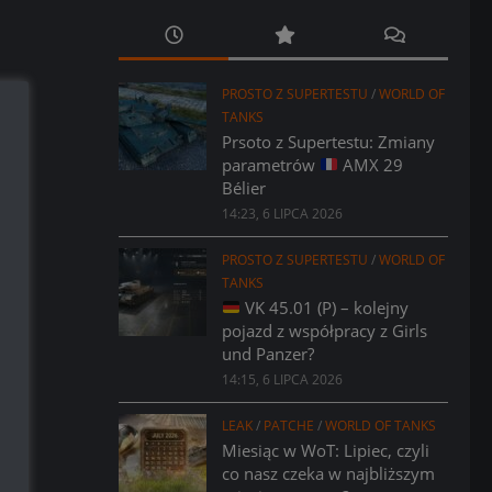
PROSTO Z SUPERTESTU
/
WORLD OF
TANKS
Prsoto z Supertestu: Zmiany
parametrów
AMX 29
Bélier
14:23, 6 LIPCA 2026
PROSTO Z SUPERTESTU
/
WORLD OF
TANKS
VK 45.01 (P) – kolejny
pojazd z współpracy z Girls
und Panzer?
14:15, 6 LIPCA 2026
LEAK
/
PATCHE
/
WORLD OF TANKS
Miesiąc w WoT: Lipiec, czyli
co nasz czeka w najbliższym