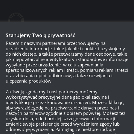
Szanujemy Twoją prywatność
Razem z naszymi partnerami przechowujemy na
urządzeniu informacje, takie jak pliki cookie, i uzyskujemy
do nich dostęp, a także przetwarzamy dane osobowe, takie
jak niepowtarzalne identyfikatory i standardowe informacje
wysyłane przez urządzenie, w celu zapewniania
spersonalizowanych reklam i treści, pomiaru reklam i treści
oraz zbierania opinii odbiorców, a także rozwijania i
ulepszania produktów.
750
Za Twoją zgodą my i nasi partnerzy możemy
wykorzystywać precyzyjne dane geolokalizacyjne i
identyfikację przez skanowanie urządzeń. Możesz kliknąć,
{}
[+]
aby wyrazić zgodę na przetwarzanie danych przez nas i
naszych partnerów zgodnie z opisem powyżej. Możesz też
Dowiedz się, w jaki sposób przetwarzane są dane Twoich
uzyskać dostęp do bardziej szczegółowych informacji i
zmienić swoje preferencje przed wyrażeniem zgody lub
odmówić jej wyrażenia. Pamiętaj, że niektóre rodzaje