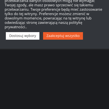
przetwarzania danych osobowych mogą nie wymagać
Twojej zgody, ale masz prawo sprzeciwić się takiemu
przetwarzaniu. Twoje preferencje będą mieć zastosowanie
tylko do tej witryny. Preferencje możesz zmienić w
dowolnym momencie, powracając na tę witrynę lub
odwiedzając stronę zawierającą naszą politykę
prywatności..
łamkowo-burzący ale i tak w niego strzeliłem, wyjechał za
Dostosuj wybory
Zaakceptuj wszystko
ć mu gąskę, nie trafiłem precyzyjnie i weszło za 511HP
wej 122mm z wechikułu Special ISU-122×.tak ze 300~330