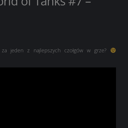
rld of Tanks #7 –
, za jeden z najlepszych czołgów w grze?