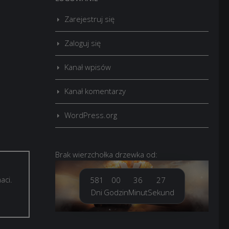
Zarejestruj się
Zaloguj się
Kanał wpisów
Kanał komentarzy
WordPress.org
Brak
wierzchołka drzewka
od:
aci.
581
00
36
27
Dni
Godzin
Minut
Sekund