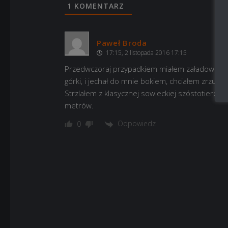
1
KOMENTARZ
Paweł Broda
17:15, 2 listopada 2016 17:15
Przedwczoraj przypadkiem miałem załadowany od
górki, i jechał do mnie bokiem, chciałem zrzuci
Strzlałem z klasycznej sowieckiej szóstotiero
metrów.
Odpowiedz
0