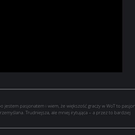
o jestem pasjonatem i wiem, że większość graczy w WoT to pasjon
rzemyślana. Trudniejsza, ale mniej irytująca – a przez to bardziej