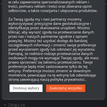
w celu zapewniania spersonalizowanych reklam i
treści, pomiaru reklam i treści oraz zbierania opinii
odbiorców, a także rozwijania i ulepszania produktów.
Twitch.tv - Zurugula
Za Twoją zgodą my i nasi partnerzy możemy
wykorzystywać precyzyjne dane geolokalizacyjne i
identyfikację przez skanowanie urządzeń. Możesz
kliknąć, aby wyrazić zgodę na przetwarzanie danych
przez nas i naszych partnerów zgodnie z opisem
powyżej. Możesz też uzyskać dostęp do bardziej
szczegółowych informacji i zmienić swoje preferencje
przed wyrażeniem zgody lub odmówić jej wyrażenia.
Pamiętaj, że niektóre rodzaje przetwarzania danych
osobowych mogą nie wymagać Twojej zgody, ale masz
prawo sprzeciwić się takiemu przetwarzaniu. Twoje
Szukaj:
preferencje będą mieć zastosowanie tylko do tej
witryny. Preferencje możesz zmienić w dowolnym
momencie, powracając na tę witrynę lub odwiedzając
stronę zawierającą naszą politykę prywatności..
LOGOWANIE
Dostosuj wybory
Zaakceptuj wszystko
Zarejestruj się
Zaloguj się