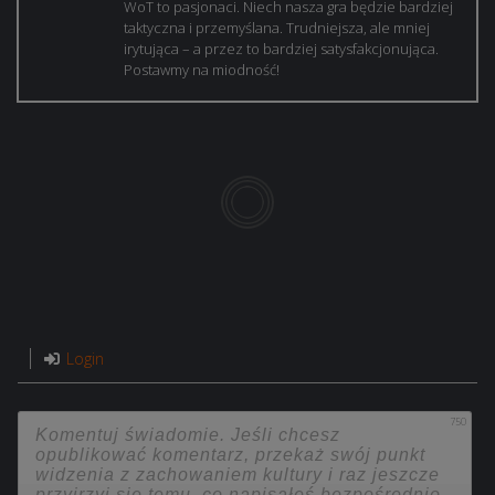
WoT to pasjonaci. Niech nasza gra będzie bardziej
taktyczna i przemyślana. Trudniejsza, ale mniej
irytująca – a przez to bardziej satysfakcjonująca.
Postawmy na miodność!
Login
750