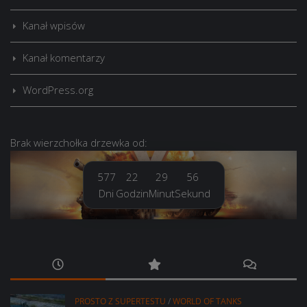
Kanał wpisów
Kanał komentarzy
WordPress.org
Brak
wierzchołka drzewka
od:
577
22
29
57
Dni
Godzin
Minut
Sekund
PROSTO Z SUPERTESTU
/
WORLD OF TANKS