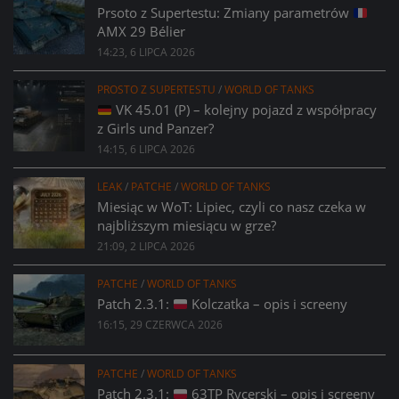
Prsoto z Supertestu: Zmiany parametrów
AMX 29 Bélier
14:23, 6 LIPCA 2026
PROSTO Z SUPERTESTU
/
WORLD OF TANKS
VK 45.01 (P) – kolejny pojazd z współpracy
z Girls und Panzer?
14:15, 6 LIPCA 2026
LEAK
/
PATCHE
/
WORLD OF TANKS
Miesiąc w WoT: Lipiec, czyli co nasz czeka w
najbliższym miesiącu w grze?
21:09, 2 LIPCA 2026
PATCHE
/
WORLD OF TANKS
Patch 2.3.1:
Kolczatka – opis i screeny
16:15, 29 CZERWCA 2026
PATCHE
/
WORLD OF TANKS
Patch 2.3.1:
63TP Rycerski – opis i screeny