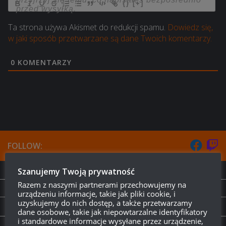
{}
[+]
Ta strona używa Akismet do redukcji spamu.
Dowiedz się,
w jaki sposób przetwarzane są dane Twoich komentarzy.
0
KOMENTARZY
FOLLOW:
Szanujemy Twoją prywatność
NEXT STORY
Razem z naszymi partnerami przechowujemy na
Prosto z Supertestu: Strv 74
urządzeniu informacje, takie jak pliki cookie, i
uzyskujemy do nich dostęp, a także przetwarzamy
PREVIOUS STORY
dane osobowe, takie jak niepowtarzalne identyfikatory
i standardowe informacje wysyłane przez urządzenie,
Strv 74 wkrótce na Superteście