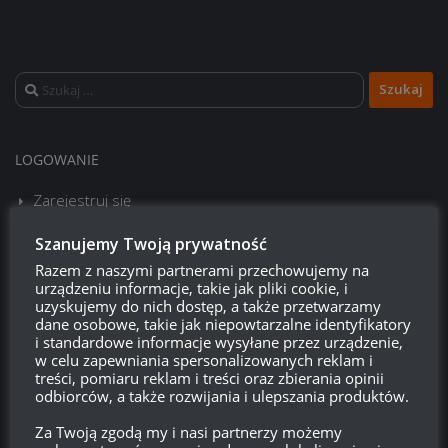
Szukaj:
LOGOWANIE
Zarejestruj się
Szanujemy Twoją prywatność
Zaloguj się
Razem z naszymi partnerami przechowujemy na
urządzeniu informacje, takie jak pliki cookie, i
Kanał wpisów
uzyskujemy do nich dostęp, a także przetwarzamy
dane osobowe, takie jak niepowtarzalne identyfikatory
Kanał komentarzy
i standardowe informacje wysyłane przez urządzenie,
w celu zapewniania spersonalizowanych reklam i
treści, pomiaru reklam i treści oraz zbierania opinii
WordPress.org
odbiorców, a także rozwijania i ulepszania produktów.
Za Twoją zgodą my i nasi partnerzy możemy