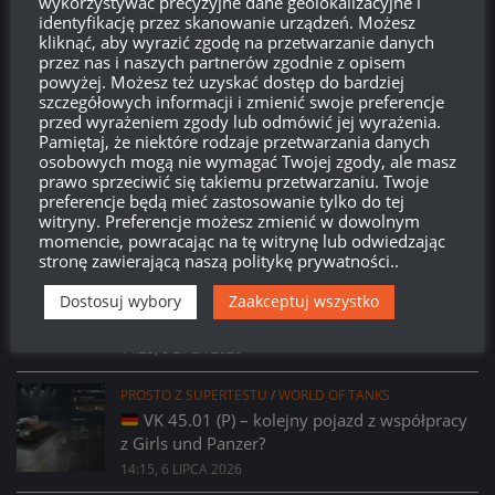
wykorzystywać precyzyjne dane geolokalizacyjne i
Brak
wierzchołka drzewka
od:
identyfikację przez skanowanie urządzeń. Możesz
kliknąć, aby wyrazić zgodę na przetwarzanie danych
przez nas i naszych partnerów zgodnie z opisem
580
21
10
54
powyżej. Możesz też uzyskać dostęp do bardziej
Dni
Godzin
Minut
Sekund
szczegółowych informacji i zmienić swoje preferencje
przed wyrażeniem zgody lub odmówić jej wyrażenia.
Pamiętaj, że niektóre rodzaje przetwarzania danych
osobowych mogą nie wymagać Twojej zgody, ale masz
prawo sprzeciwić się takiemu przetwarzaniu. Twoje
preferencje będą mieć zastosowanie tylko do tej
witryny. Preferencje możesz zmienić w dowolnym
momencie, powracając na tę witrynę lub odwiedzając
stronę zawierającą naszą politykę prywatności..
PROSTO Z SUPERTESTU
/
WORLD OF TANKS
Prsoto z Supertestu: Zmiany parametrów
Dostosuj wybory
Zaakceptuj wszystko
AMX 29 Bélier
14:23, 6 LIPCA 2026
PROSTO Z SUPERTESTU
/
WORLD OF TANKS
VK 45.01 (P) – kolejny pojazd z współpracy
z Girls und Panzer?
14:15, 6 LIPCA 2026