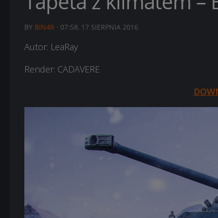
Tapeta z klimatem – B
BY
BIN4R
·
07:58, 17 SIERPNIA 2016
Autor: LeaRay
Render: CADAVERE
DOW