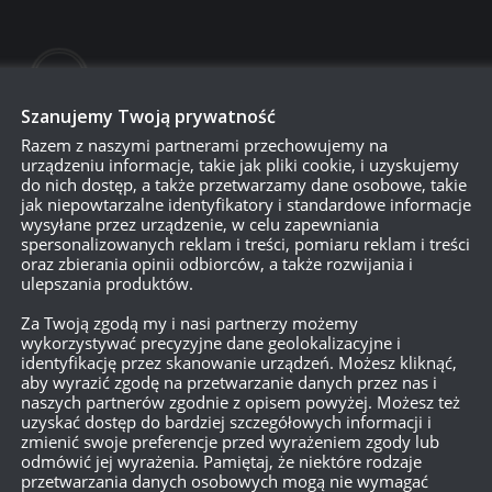
Szanujemy Twoją prywatność
Razem z naszymi partnerami przechowujemy na
urządzeniu informacje, takie jak pliki cookie, i uzyskujemy
do nich dostęp, a także przetwarzamy dane osobowe, takie
jak niepowtarzalne identyfikatory i standardowe informacje
wysyłane przez urządzenie, w celu zapewniania
spersonalizowanych reklam i treści, pomiaru reklam i treści
oraz zbierania opinii odbiorców, a także rozwijania i
ulepszania produktów.
750
Za Twoją zgodą my i nasi partnerzy możemy
wykorzystywać precyzyjne dane geolokalizacyjne i
identyfikację przez skanowanie urządzeń. Możesz kliknąć,
{}
[+]
aby wyrazić zgodę na przetwarzanie danych przez nas i
naszych partnerów zgodnie z opisem powyżej. Możesz też
uzyskać dostęp do bardziej szczegółowych informacji i
Dowiedz się, w jaki sposób przetwarzane są dane Twoich
zmienić swoje preferencje przed wyrażeniem zgody lub
odmówić jej wyrażenia. Pamiętaj, że niektóre rodzaje
przetwarzania danych osobowych mogą nie wymagać