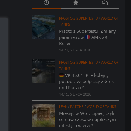
PROSTO Z SUPERTESTU
/
WORLD OF
TANKS
Prsoto z Supertestu: Zmiany
parametrów
AMX 29
Bélier
14:23, 6 LIPCA 2026
PROSTO Z SUPERTESTU
/
WORLD OF
TANKS
VK 45.01 (P) – kolejny
pojazd z współpracy z Girls
und Panzer?
14:15, 6 LIPCA 2026
LEAK
/
PATCHE
/
WORLD OF TANKS
Miesiąc w WoT: Lipiec, czyli
co nasz czeka w najbliższym
miesiącu w grze?