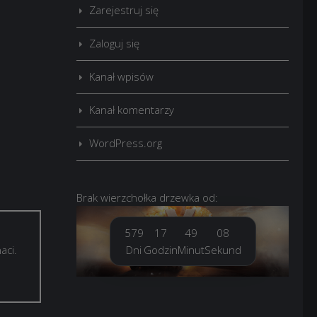
Zarejestruj się
Zaloguj się
Kanał wpisów
Kanał komentarzy
WordPress.org
Brak
wierzchołka drzewka
od:
579
17
49
09
Dni
Godzin
Minut
Sekund
aci.