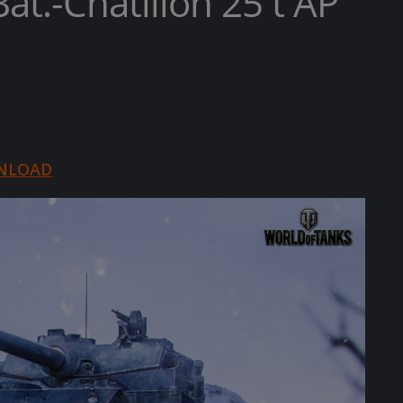
at.-Châtillon 25 t AP
NLOAD