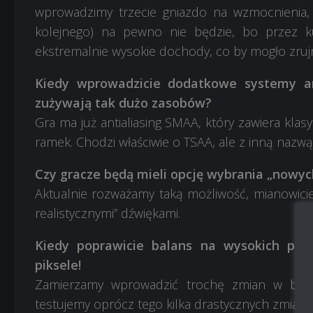
wprowadzimy trzecie gniazdo na wzmocnienia, al
kolejnego) na pewno nie będzie, bo przez ku
ekstremalnie wysokie dochody, co by mogło zru
Kiedy wprowadzicie dodatkowe systemy ant
zużywają tak dużo zasobów?
Gra ma już antialiasing SMAA, który zawiera klas
ramek. Chodzi właściwie o TSAA, ale z inną nazwą
Czy gracze będą mieli opcję wybrania „nowyc
Aktualnie rozważamy taką możliwość, mianowicie 
realistycznymi” dźwiękami.
Kiedy poprawicie balans na wysokich po
piksele!
Zamierzamy wprowadzić trochę zmian w balans
testujemy oprócz tego kilka drastycznych zmian,