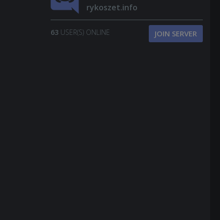
rykoszet.info
63
USER(S) ONLINE
JOIN SERVER