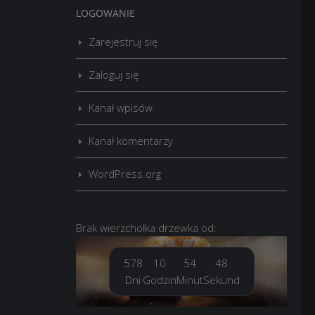
LOGOWANIE
Zarejestruj się
Zaloguj się
Kanał wpisów
Kanał komentarzy
WordPress.org
Brak
wierzchołka drzewka
od:
578
10
54
50
Dni
Godzin
Minut
Sekund