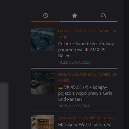
PROSTO Z SUPERTESTU
/
WORLD OF
TANKS
Prsoto z Supertestu: Zmiany
parametrów
AMX 29
Bélier
14:23, 6 LIPCA 2026
PROSTO Z SUPERTESTU
/
WORLD OF
TANKS
VK 45.01 (P) – kolejny
pojazd z współpracy z Girls
und Panzer?
14:15, 6 LIPCA 2026
LEAK
/
PATCHE
/
WORLD OF TANKS
Miesiąc w WoT: Lipiec, czyli