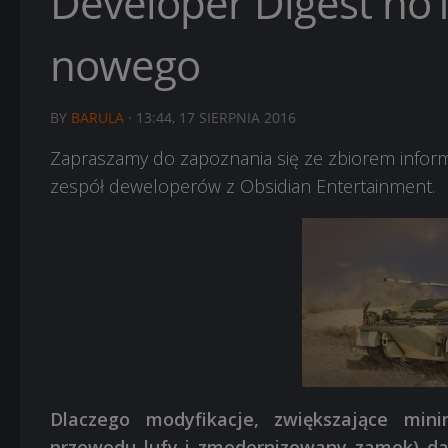
Developer Digest no1
nowego
BY
BARULA
·
13:44, 17 SIERPNIA 2016
Zapraszamy do zapoznania się ze zbiorem informa
zespół deweloperów z Obsidian Entertainment.
Dlaczego modyfikacje, zwiększające min
przewodu lufy i zmodernizowany zamek) dają