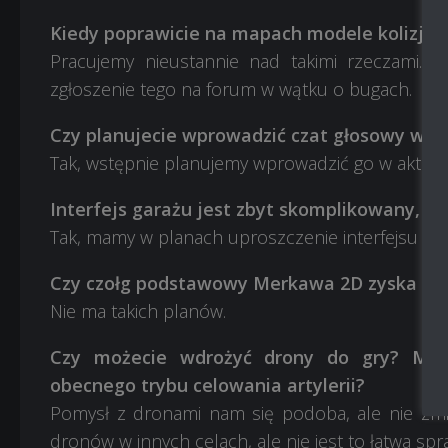
Kiedy poprawicie na mapach modele kolizji?
Pracujemy nieustannie nad takimi rzeczami. Je
zgłoszenie tego na forum w wątku o bugach.
Czy planujecie wprowadzić czat głosowy w P
Tak, wstępnie planujemy wprowadzić go w aktualiz
Interfejs garażu jest zbyt skomplikowany, za
Tak, mamy w planach uproszczenie interfejsu gar
Czy czołg podstawowy Merkawa 2D zyska pa
Nie ma takich planów.
Czy możecie wdrożyć drony do gry? Może
obecnego trybu celowania artylerii?
Pomysł z dronami nam się podoba, ale nie zmia
dronów w innych celach, ale nie jest to łatwa sp