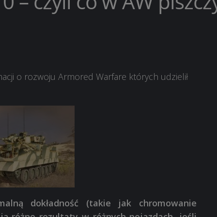
0 – czyli co w AW piszcz
cji o rozwoju Armored Warfare których udzielił
imalną dokładność (takie jak chromowanie
 różne rezultaty w różnych pojazdach, jeśli