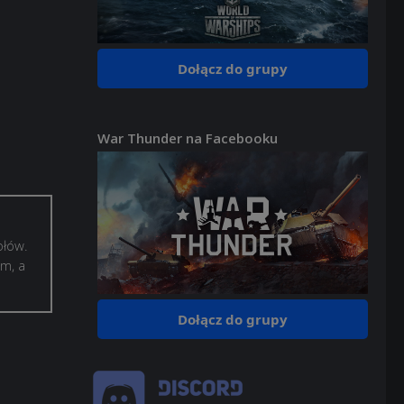
Dołącz do grupy
War Thunder na Facebooku
ołów.
ym, a
Dołącz do grupy