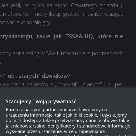
e jeśli, to tylko za złoto. Czwartego gniazda (i
mulowanie modyfikacji gracze mogliby osiągać
jnować ekonomię gry.
yaliasingu, takie jak TSSAA-HQ, które nie
yczny antialiasing MSAA i informacje z poprzednich
.
h” lub „starych” dźwięków?
wybrania pakietów z „nowymi”, „starymi” i „super
Szanujemy Twoją prywatność
ziomach? Zmęczeni jesteśmy polowaniem na
Razem z naszymi partnerami przechowujemy na
urządzeniu informacje, takie jak pliki cookie, i uzyskujemy
do nich dostęp, a także przetwarzamy dane osobowe, takie
ie w aktualizacjach 0.18 i 0.19. Rozważamy i
jak niepowtarzalne identyfikatory i standardowe informacje
wysyłane przez urządzenie, w celu zapewniania
 w tym system pogarszania się opancerzenia.