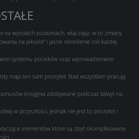
STAŁE
wki na wysokich poziomach, włączając w to zmiany
wania na piksele” i jasne określenie roli każdej
eniem systemu pocisków oraz wprowadzeniem
zdy maja ten sam priorytet. Nad wszystkim pracują
y bonusów (insygnia zdobywane podczas bitwy) na
iwy w przyszłości, jednak nie jest to priorytet i
dotyczące elementów które są zbyt skomplikowane
ości