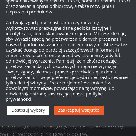
spersonalizowanych reklam i treści, pomiaru reklam i treści
oraz zbierania opinii odbiorców, a także rozwijania i
ulepszania produktów.
śli dostrzeżesz gdzieś taki problem, prosimy o
Za Twoją zgodą my i nasi partnerzy możemy
wykorzystywać precyzyjne dane geolokalizacyjne i
identyfikację przez skanowanie urządzeń. Możesz kliknąć,
aby wyrazić zgodę na przetwarzanie danych przez nas i
vE?
naszych partnerów zgodnie z opisem powyżej. Możesz też
acji 0.18.
uzyskać dostęp do bardziej szczegółowych informacji i
zmienić swoje preferencje przed wyrażeniem zgody lub
odmówić jej wyrażenia. Pamiętaj, że niektóre rodzaje
mierzacie go uprościć?
przetwarzania danych osobowych mogą nie wymagać
ażu.
Twojej zgody, ale masz prawo sprzeciwić się takiemu
przetwarzaniu. Twoje preferencje będą mieć zastosowanie
tylko do tej witryny. Preferencje możesz zmienić w
ncerz warstwowy na wieży?
dowolnym momencie, powracając na tę witrynę lub
odwiedzając stronę zawierającą naszą politykę
prywatności..
 pole widzenia latającego drona zamiast
Dostosuj wybory
Zaakceptuj wszystko
na w artylerii. Zobaczymy, czy nie wprowadzimy
rawa i jej wdrożenie na pewno potrwa.