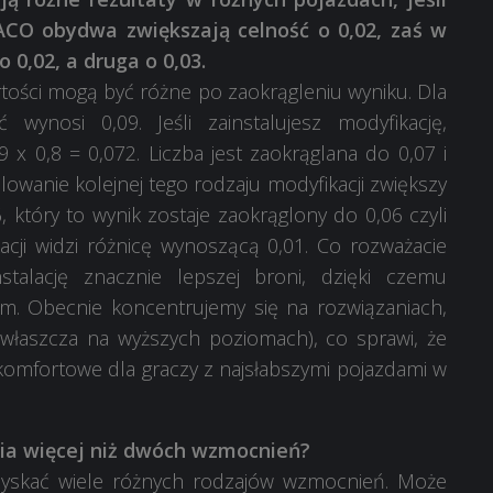
CO obydwa zwiększają celność o 0,02, zaś w
 0,02, a druga o 0,03.
rtości mogą być różne po zaokrągleniu wyniku. Dla
ynosi 0,09. Jeśli zainstalujesz modyfikację,
9 x 0,8 = 0,072. Liczba jest zaokrąglana do 0,07 i
lowanie kolejnej tego rodzaju modyfikacji zwiększy
, który to wynik zostaje zaokrąglony do 0,06 czyli
cji widzi różnicę wynoszącą 0,01. Co rozważacie
nstalację znacznie lepszej broni, dzięki czemu
m. Obecnie koncentrujemy się na rozwiązaniach,
właszcza na wyższych poziomach), co sprawi, że
komfortowe dla graczy z najsłabszymi pojazdami w
ia więcej niż dwóch wzmocnień?
uzyskać wiele różnych rodzajów wzmocnień. Może