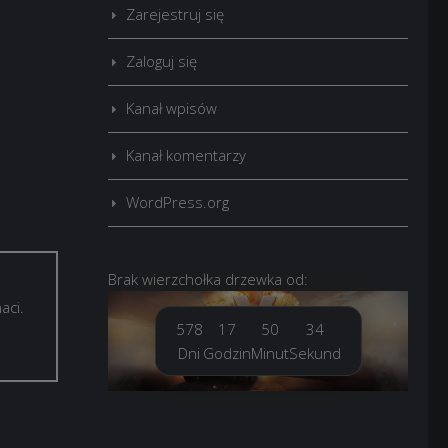
Zarejestruj się
Zaloguj się
Kanał wpisów
Kanał komentarzy
WordPress.org
Brak
wierzchołka drzewka
od:
aci.
578
17
50
34
Dni
Godzin
Minut
Sekund