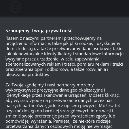
Szanujemy Twoją prywatność
Razem z naszymi partnerami przechowujemy na
urządzeniu informacje, takie jak pliki cookie, i uzyskujemy
do nich dostęp, a także przetwarzamy dane osobowe, takie
jak niepowtarzalne identyfikatory i standardowe informacje
wysyłane przez urządzenie, w celu zapewniania
spersonalizowanych reklam i treści, pomiaru reklam i treści
750
oraz zbierania opinii odbiorców, a także rozwijania i
ulepszania produktów.
Za Twoją zgodą my i nasi partnerzy możemy
{}
[+]
wykorzystywać precyzyjne dane geolokalizacyjne i
identyfikację przez skanowanie urządzeń. Możesz kliknąć,
Dowiedz się, w jaki sposób przetwarzane są dane Twoich
aby wyrazić zgodę na przetwarzanie danych przez nas i
naszych partnerów zgodnie z opisem powyżej. Możesz też
uzyskać dostęp do bardziej szczegółowych informacji i
zmienić swoje preferencje przed wyrażeniem zgody lub
odmówić jej wyrażenia. Pamiętaj, że niektóre rodzaje
przetwarzania danych osobowych mogą nie wymagać