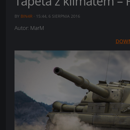
Tapeta z klimatem –
BY
BIN4R
·
15:44, 6 SIERPNIA 2016
Autor: MarM
DOW