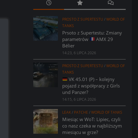
PROSTO Z SUPERTESTU
/
WORLD OF
TANKS
Prsoto z Supertestu: Zmiany
parametrów
AMX 29
Bélier
14:23, 6 LIPCA 2026
PROSTO Z SUPERTESTU
/
WORLD OF
TANKS
VK 45.01 (P) – kolejny
pojazd z współpracy z Girls
und Panzer?
14:15, 6 LIPCA 2026
LEAK
/
PATCHE
/
WORLD OF TANKS
Miesiąc w WoT: Lipiec, czyli
co nasz czeka w najbliższym
miesiącu w grze?