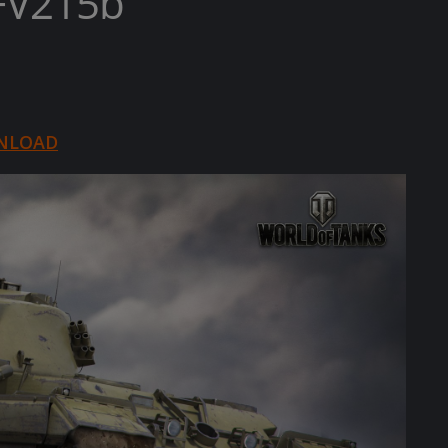
 FV215b
NLOAD