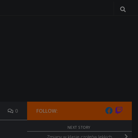
0
FOLLOW:
NEXT STORY
Zmiany w klasie czołgów lekkich