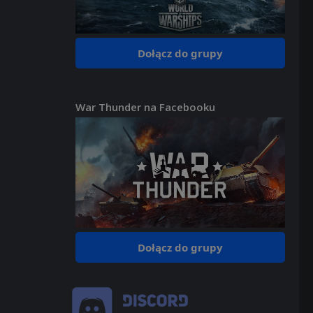
Dołącz do grupy
War Thunder na Facebooku
Dołącz do grupy