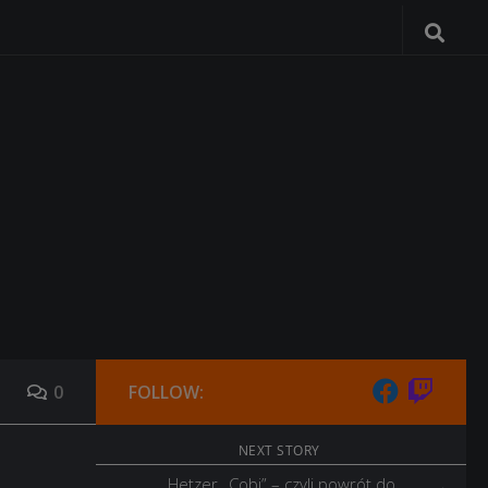
0
FOLLOW:
NEXT STORY
Hetzer „Cobi” – czyli powrót do