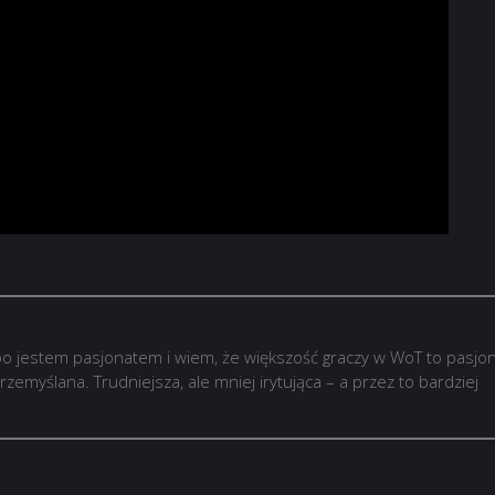
o jestem pasjonatem i wiem, że większość graczy w WoT to pasjon
rzemyślana. Trudniejsza, ale mniej irytująca – a przez to bardziej