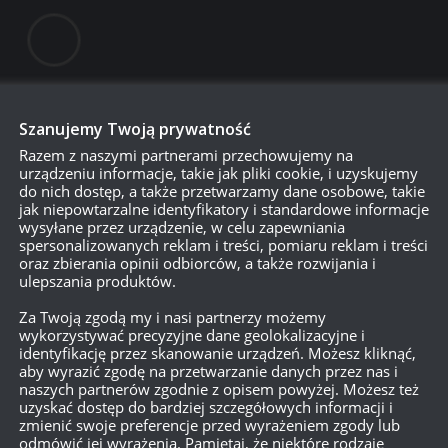
Szanujemy Twoją prywatność
Razem z naszymi partnerami przechowujemy na
urządzeniu informacje, takie jak pliki cookie, i uzyskujemy
do nich dostęp, a także przetwarzamy dane osobowe, takie
jak niepowtarzalne identyfikatory i standardowe informacje
wysyłane przez urządzenie, w celu zapewniania
750
spersonalizowanych reklam i treści, pomiaru reklam i treści
oraz zbierania opinii odbiorców, a także rozwijania i
ulepszania produktów.
{}
[+]
Za Twoją zgodą my i nasi partnerzy możemy
wykorzystywać precyzyjne dane geolokalizacyjne i
identyfikację przez skanowanie urządzeń. Możesz kliknąć,
Dowiedz się, w jaki sposób przetwarzane są dane Twoich
aby wyrazić zgodę na przetwarzanie danych przez nas i
naszych partnerów zgodnie z opisem powyżej. Możesz też
uzyskać dostęp do bardziej szczegółowych informacji i
zmienić swoje preferencje przed wyrażeniem zgody lub
odmówić jej wyrażenia. Pamiętaj, że niektóre rodzaje