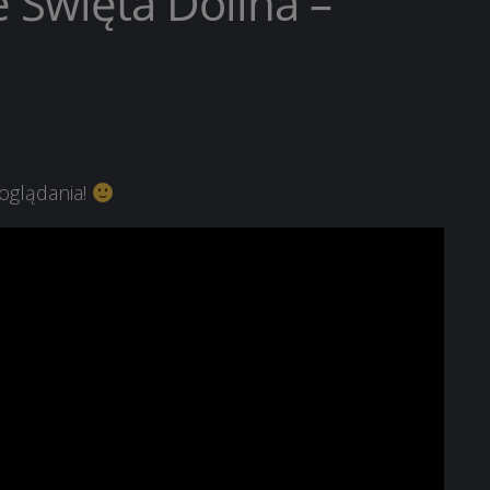
 Święta Dolina –
oglądania!