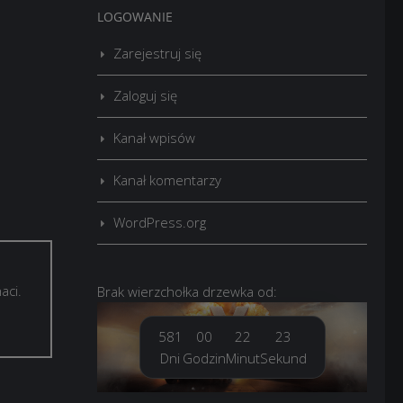
LOGOWANIE
Zarejestruj się
Zaloguj się
Kanał wpisów
Kanał komentarzy
WordPress.org
aci.
Brak
wierzchołka drzewka
od:
581
00
22
24
Dni
Godzin
Minut
Sekund