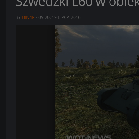
Szwedzki L60 w obie
BY
BIN4R
·
09:20, 19 LIPCA 2016