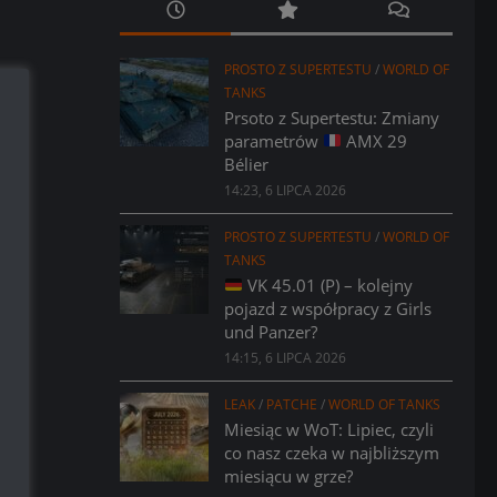
PROSTO Z SUPERTESTU
/
WORLD OF
TANKS
Prsoto z Supertestu: Zmiany
parametrów
AMX 29
Bélier
14:23, 6 LIPCA 2026
PROSTO Z SUPERTESTU
/
WORLD OF
TANKS
VK 45.01 (P) – kolejny
pojazd z współpracy z Girls
und Panzer?
14:15, 6 LIPCA 2026
LEAK
/
PATCHE
/
WORLD OF TANKS
Miesiąc w WoT: Lipiec, czyli
co nasz czeka w najbliższym
miesiącu w grze?