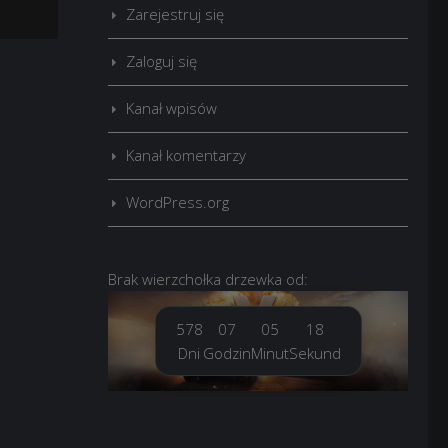
Zarejestruj się
Zaloguj się
Kanał wpisów
Kanał komentarzy
WordPress.org
Brak
wierzchołka drzewka
od:
578
07
05
20
Dni
Godzin
Minut
Sekund