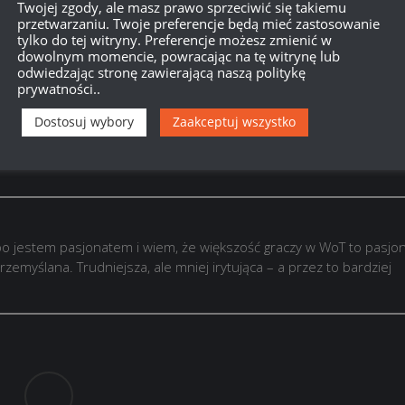
Twojej zgody, ale masz prawo sprzeciwić się takiemu
przetwarzaniu. Twoje preferencje będą mieć zastosowanie
tylko do tej witryny. Preferencje możesz zmienić w
dowolnym momencie, powracając na tę witrynę lub
odwiedzając stronę zawierającą naszą politykę
prywatności..
Dostosuj wybory
Zaakceptuj wszystko
o jestem pasjonatem i wiem, że większość graczy w WoT to pasjon
rzemyślana. Trudniejsza, ale mniej irytująca – a przez to bardziej