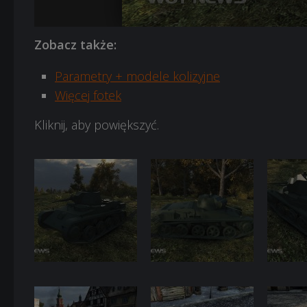
5
6
7
8
9
Zobacz także:
Parametry + modele kolizyjne
Więcej fotek
Kliknij, aby powiększyć.