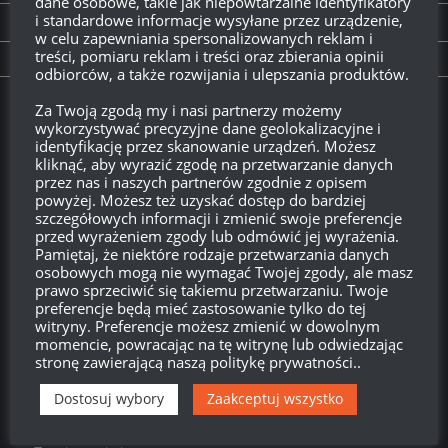
dane osobowe, takie jak niepowtarzalne identyfikatory
i standardowe informacje wysyłane przez urządzenie,
PREVIOUS STORY
w celu zapewniania spersonalizowanych reklam i
treści, pomiaru reklam i treści oraz zbierania opinii
Czy wiesz, że…?
odbiorców, a także rozwijania i ulepszania produktów.
Za Twoją zgodą my i nasi partnerzy możemy
Twitch.tv - Zurugula
wykorzystywać precyzyjne dane geolokalizacyjne i
identyfikację przez skanowanie urządzeń. Możesz
kliknąć, aby wyrazić zgodę na przetwarzanie danych
przez nas i naszych partnerów zgodnie z opisem
powyżej. Możesz też uzyskać dostęp do bardziej
szczegółowych informacji i zmienić swoje preferencje
przed wyrażeniem zgody lub odmówić jej wyrażenia.
Pamiętaj, że niektóre rodzaje przetwarzania danych
osobowych mogą nie wymagać Twojej zgody, ale masz
prawo sprzeciwić się takiemu przetwarzaniu. Twoje
preferencje będą mieć zastosowanie tylko do tej
witryny. Preferencje możesz zmienić w dowolnym
Szukaj:
momencie, powracając na tę witrynę lub odwiedzając
stronę zawierającą naszą politykę prywatności..
Dostosuj wybory
Zaakceptuj wszystko
LOGOWANIE