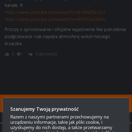
kanale. !!!
https://www.youtube.com/watch?v=M16HtZNrv2U
https://www.youtube.com/watch?v=HPXVOvV4Yho
Proszę o sprostowanie i oficjalne wyjaśnienie Nie potrzebnie
podgrzewacie i tak napięta atmosferę wokół naszego
krzaczka.
Odpowiedz
0
FOLLOW:
Szanujemy Twoją prywatność
Razem z naszymi partnerami przechowujemy na
NEXT STORY
urządzeniu informacje, takie jak pliki cookie, i
uzyskujemy do nich dostęp, a także przetwarzamy
Polskie drzewko technologiczne