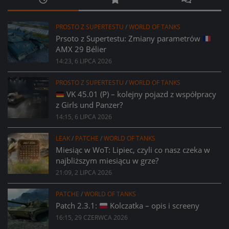
PROSTO Z SUPERTESTU
/
WORLD OF TANKS
Prsoto z Supertestu: Zmiany parametrów
AMX 29 Bélier
14:23, 6 LIPCA 2026
PROSTO Z SUPERTESTU
/
WORLD OF TANKS
VK 45.01 (P) – kolejny pojazd z współpracy
z Girls und Panzer?
14:15, 6 LIPCA 2026
LEAK
/
PATCHE
/
WORLD OF TANKS
Miesiąc w WoT: Lipiec, czyli co nasz czeka w
najbliższym miesiącu w grze?
21:09, 2 LIPCA 2026
PATCHE
/
WORLD OF TANKS
Patch 2.3.1:
Kolczatka – opis i screeny
16:15, 29 CZERWCA 2026