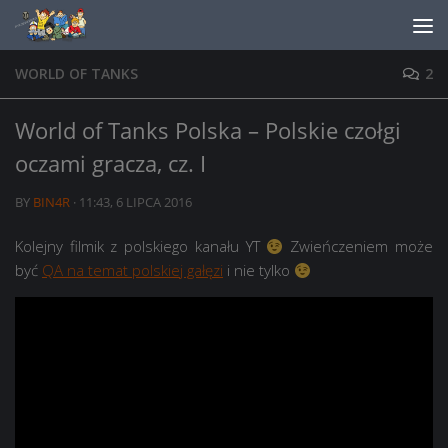
Skip to content
WORLD OF TANKS
2
World of Tanks Polska – Polskie czołgi
oczami gracza, cz. I
BY
BIN4R
·
11:43, 6 LIPCA 2016
Kolejny filmik z polskiego kanału YT
Zwieńczeniem może
być
QA na temat polskiej gałęzi
i nie tylko