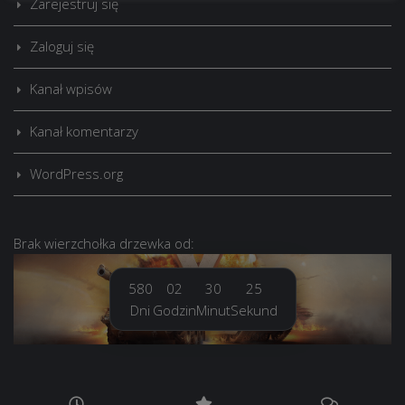
Zarejestruj się
Zaloguj się
Kanał wpisów
Kanał komentarzy
WordPress.org
Brak
wierzchołka drzewka
od:
580
02
30
26
Dni
Godzin
Minut
Sekund