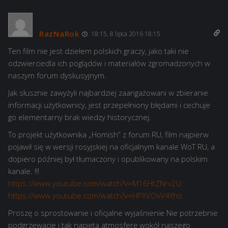
RazNaRok
18:15, 8 lipca 2016 18:15
Ten film nie jest dziełem polskich graczy, jako taki nie
odzwierciedla ich poglądów i materiałów zgromadzonych w
naszym forum dyskusyjnym.
Jak słusznie zawyżyli najbardziej zaangażowani w zbieranie
informacji użytkownicy, jest przepełniony błędami i cechuje
go elementarny brak wiedzy historycznej.
To projekt użytkownika „Homish” z forum RU, film najpierw
pojawił się w wersji rosyjskiej na oficjalnym kanale WoT RU, a
dopiero później był tłumaczony i opublikowany na polskim
kanale. !!!
https://www.youtube.com/watch?v=M16HtZNrv2U
https://www.youtube.com/watch?v=HPXVOvV4Yho
Proszę o sprostowanie i oficjalne wyjaśnienie Nie potrzebnie
podgrzewacie i tak napięta atmosferę wokół naszego