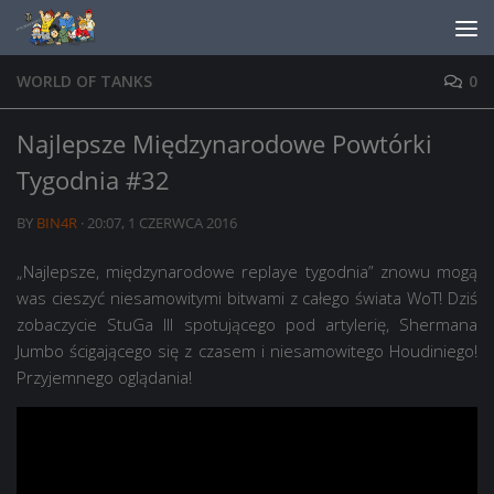
Skip to content
WORLD OF TANKS
0
Najlepsze Międzynarodowe Powtórki
Tygodnia #32
BY
BIN4R
·
20:07, 1 CZERWCA 2016
„Najlepsze, międzynarodowe replaye tygodnia” znowu mogą
was cieszyć niesamowitymi bitwami z całego świata WoT! Dziś
zobaczycie StuGa III spotującego pod artylerię, Shermana
Jumbo ścigającego się z czasem i niesamowitego Houdiniego!
Przyjemnego oglądania!