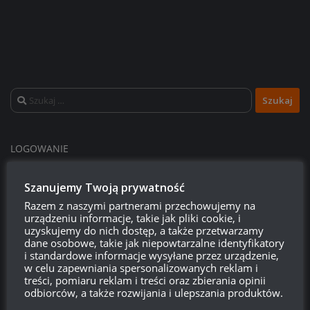
Szukaj:
LOGOWANIE
Zarejestruj się
Szanujemy Twoją prywatność
Razem z naszymi partnerami przechowujemy na
Zaloguj się
urządzeniu informacje, takie jak pliki cookie, i
uzyskujemy do nich dostęp, a także przetwarzamy
Kanał wpisów
dane osobowe, takie jak niepowtarzalne identyfikatory
i standardowe informacje wysyłane przez urządzenie,
w celu zapewniania spersonalizowanych reklam i
Kanał komentarzy
treści, pomiaru reklam i treści oraz zbierania opinii
odbiorców, a także rozwijania i ulepszania produktów.
WordPress.org