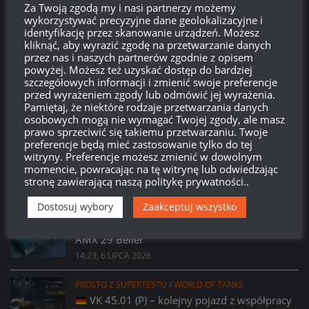
Za Twoją zgodą my i nasi partnerzy możemy
wykorzystywać precyzyjne dane geolokalizacyjne i
identyfikację przez skanowanie urządzeń. Możesz
kliknąć, aby wyrazić zgodę na przetwarzanie danych
Brak
wierzchołka drzewka
od:
przez nas i naszych partnerów zgodnie z opisem
powyżej. Możesz też uzyskać dostęp do bardziej
szczegółowych informacji i zmienić swoje preferencje
580
19
46
03
przed wyrażeniem zgody lub odmówić jej wyrażenia.
Dni
Godzin
Minut
Sekund
Pamiętaj, że niektóre rodzaje przetwarzania danych
osobowych mogą nie wymagać Twojej zgody, ale masz
prawo sprzeciwić się takiemu przetwarzaniu. Twoje
preferencje będą mieć zastosowanie tylko do tej
witryny. Preferencje możesz zmienić w dowolnym
momencie, powracając na tę witrynę lub odwiedzając
stronę zawierającą naszą politykę prywatności..
Dostosuj wybory
Zaakceptuj wszystko
PROSTO Z SUPERTESTU
/
WORLD OF TANKS
Prsoto z Supertestu: Zmiany parametrów
AMX 29 Bélier
14:23, 6 LIPCA 2026
PROSTO Z SUPERTESTU
/
WORLD OF TANKS
VK 45.01 (P) – kolejny pojazd z współpracy