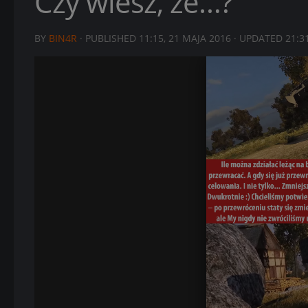
Czy wiesz, że…?
BY
BIN4R
· PUBLISHED
11:15, 21 MAJA 2016
· UPDATED
21:3