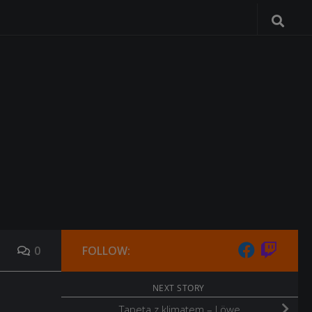
0
FOLLOW:
NEXT STORY
Tapeta z klimatem – Löwe