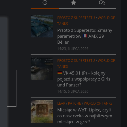
PROSTO Z SUPERTESTU
/
WORLD OF
TANKS
Prsoto z Supertestu: Zmiany
parametrów
AMX 29
Bélier
14:23, 6 LIPCA 2026
PROSTO Z SUPERTESTU
/
WORLD OF
TANKS
VK 45.01 (P) – kolejny
pojazd z współpracy z Girls
und Panzer?
aci.
14:15, 6 LIPCA 2026
LEAK
/
PATCHE
/
WORLD OF TANKS
Miesiąc w WoT: Lipiec, czyli
co nasz czeka w najbliższym
miesiącu w grze?