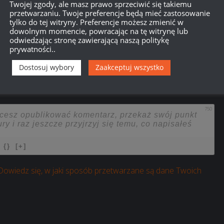
Twojej zgody, ale masz prawo sprzeciwić się takiemu
przetwarzaniu. Twoje preferencje będą mieć zastosowanie
tylko do tej witryny. Preferencje możesz zmienić w
dowolnym momencie, powracając na tę witrynę lub
odwiedzając stronę zawierającą naszą politykę
prywatności..
Dostosuj wybory
Zaakceptuj wszystko
750
{}
[+]
Dowiedz się, w jaki sposób przetwarzane są dane Twoich