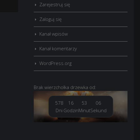
Zarejestruj się
Zaloguj się
Kanał wpisów
Kanał komentarzy
WordPress.org
Brak
wierzchołka drzewka
od:
578
16
53
08
Dni
Godzin
Minut
Sekund