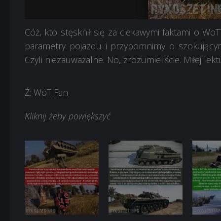
4
5
6
Cóż, kto stęsknił się za ciekawymi faktami o W
parametry pojazdu i przypomnimy o szokującym f
Czyli niezauważalne. No, zrozumieliście. Miłej lek
Ź: WoT Fan
Kliknij żeby powiększyć