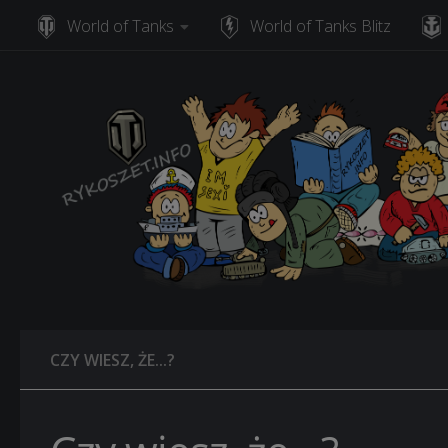
World of Tanks
World of Tanks Blitz
Skip to content
CZY WIESZ, ŻE...?