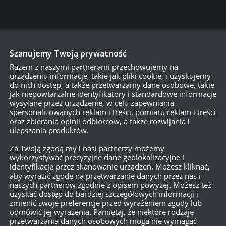
Szanujemy Twoją prywatność
Razem z naszymi partnerami przechowujemy na
urządzeniu informacje, takie jak pliki cookie, i uzyskujemy
do nich dostęp, a także przetwarzamy dane osobowe, takie
jak niepowtarzalne identyfikatory i standardowe informacje
wysyłane przez urządzenie, w celu zapewniania
spersonalizowanych reklam i treści, pomiaru reklam i treści
oraz zbierania opinii odbiorców, a także rozwijania i
ulepszania produktów.
Za Twoją zgodą my i nasi partnerzy możemy
o jestem pasjonatem i wiem, że większość graczy w WoT to pasjon
wykorzystywać precyzyjne dane geolokalizacyjne i
rzemyślana. Trudniejsza, ale mniej irytująca – a przez to bardziej
identyfikację przez skanowanie urządzeń. Możesz kliknąć,
aby wyrazić zgodę na przetwarzanie danych przez nas i
naszych partnerów zgodnie z opisem powyżej. Możesz też
uzyskać dostęp do bardziej szczegółowych informacji i
zmienić swoje preferencje przed wyrażeniem zgody lub
odmówić jej wyrażenia. Pamiętaj, że niektóre rodzaje
przetwarzania danych osobowych mogą nie wymagać