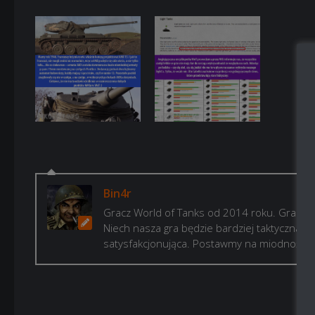
Bin4r
Gracz World of Tanks od 2014 roku. Gram, b
Niech nasza gra będzie bardziej taktyczna i p
satysfakcjonująca. Postawmy na miodność!