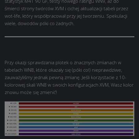
statystyk M41 90 GF, testy nowego ratingu WN9, aż do
śmierci strony twórców XVM i cichej aktualizacji tabeli przez
wot-life, który współpracował przy jej tworzeniu. Spekulacji
wiele, dowodów póki co żadnych.
Przy okazji sprawdzania plotek o znacznych zmianach w
tabelach WN8, które okazały się (póki co!) nieprawdziwe,
zauważyliśmy jednak pewną zmianę. Jeśli korzystacie z 10-
kolorowej skali WN8 w swoich konfiguracjach XVM, Wasz kolor
znowu może się zmienić!