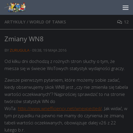
Skip to content
ARTYKUŁY
/
WORLD OF TANKS
12
Zmiany WN8
BY
ZURUGULA
·
09:38, 19 MAJA 2016
Od kilku dni dochodzą z rożnych stron słuchy o tym, że
miesza się w świecie WoTowych statystyk wydajności graczy.
Zawsze pierwszym pytaniem, które możemy sobie zadać,
kiedy obserwujemy skok WN8 jest „czy nie zmieniła się tabela
wartości oczekiwanych”? Najprościej sprawdzić to na stronie
twórców statystyk WN do
WoTa:
http://www.wnefficiency.net/wnexpected/
. Jak widać, w
tym przypadku na pewno nie mamy do czynienia ze zmianą
tabeli wartości oczekiwanych, obowiązuje dalej v26 z 22
lutego b.r.