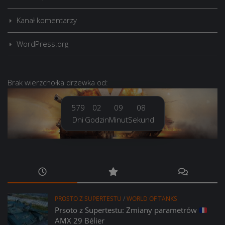
Kanał komentarzy
WordPress.org
Brak
wierzchołka drzewka
od:
579
02
09
09
Dni
Godzin
Minut
Sekund
PROSTO Z SUPERTESTU
/
WORLD OF TANKS
Prsoto z Supertestu: Zmiany parametrów
AMX 29 Bélier