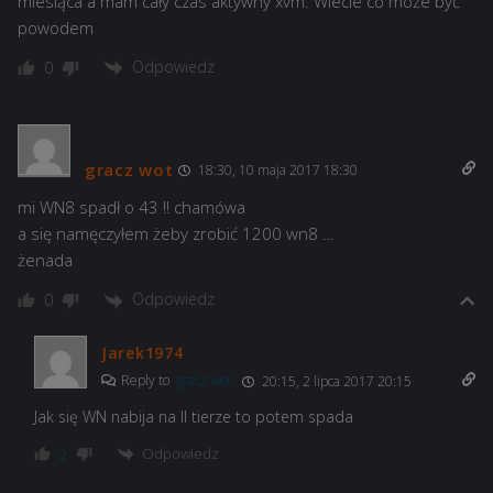
miesiąca a mam cały czas aktywny xvm. Wiecie co może być
powodem
Odpowiedz
0
gracz wot
18:30, 10 maja 2017 18:30
mi WN8 spadł o 43 !! chamówa
a się namęczyłem żeby zrobić 1200 wn8 …
żenada
Odpowiedz
0
Jarek1974
Reply to
gracz wot
20:15, 2 lipca 2017 20:15
Jak się WN nabija na II tierze to potem spada
Odpowiedz
2