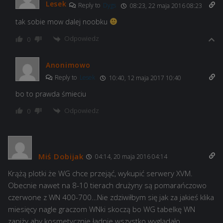
Lesek
Reply to
Dygs
08:23, 22 maja 2016 08:23
tak sobie mow dalej noobku
Odpowiedz
0
Anonimowo
Reply to
Lesek
10:40, 12 maja 2017 10:40
bo to prawda śmieciu
Odpowiedz
0
Miś Dobijak
04:14, 20 maja 2016 04:14
Krążą plotki że WG chce przejąć, wykupić serwery XVM.
Obecnie nawet na 8-10 tierach drużyny są pomarańczowo
czerwone z WN 400-700…Nie zdziwiłbym się jak za jakieś klika
miesięcy nagle graczom WNki skoczą bo WG tabelkę WN
zaniży aby kosmetycznie ładnie wszystko wyglądało…