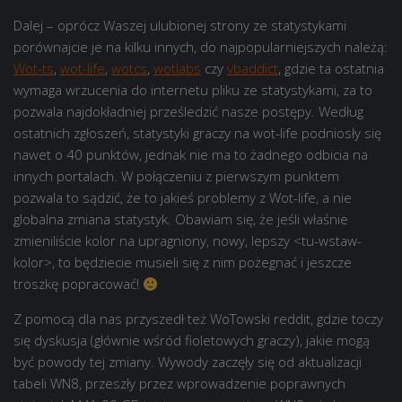
Dalej – oprócz Waszej ulubionej strony ze statystykami
porównajcie je na kilku innych, do najpopularniejszych należą:
Wot-ts
,
wot-life
,
wotcs
,
wotlabs
czy
vbaddict
, gdzie ta ostatnia
wymaga wrzucenia do internetu pliku ze statystykami, za to
pozwala najdokładniej prześledzić nasze postępy. Według
ostatnich zgłoszeń, statystyki graczy na wot-life podniosły się
nawet o 40 punktów, jednak nie ma to żadnego odbicia na
innych portalach. W połączeniu z pierwszym punktem
pozwala to sądzić, że to jakieś problemy z Wot-life, a nie
globalna zmiana statystyk. Obawiam się, że jeśli właśnie
zmieniliście kolor na upragniony, nowy, lepszy <tu-wstaw-
kolor>, to będziecie musieli się z nim pożegnać i jeszcze
troszkę popracować!
Z pomocą dla nas przyszedł też WoTowski reddit, gdzie toczy
się dyskusja (głównie wśród fioletowych graczy), jakie mogą
być powody tej zmiany. Wywody zaczęły się od aktualizacji
tabeli WN8, przeszły przez wprowadzenie poprawnych