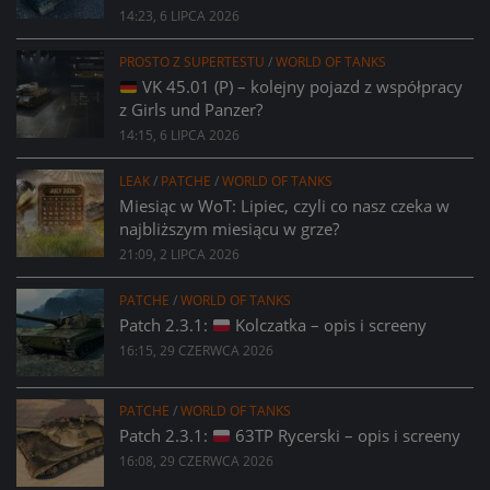
14:23, 6 LIPCA 2026
PROSTO Z SUPERTESTU
/
WORLD OF TANKS
VK 45.01 (P) – kolejny pojazd z współpracy
z Girls und Panzer?
14:15, 6 LIPCA 2026
LEAK
/
PATCHE
/
WORLD OF TANKS
Miesiąc w WoT: Lipiec, czyli co nasz czeka w
najbliższym miesiącu w grze?
21:09, 2 LIPCA 2026
PATCHE
/
WORLD OF TANKS
Patch 2.3.1:
Kolczatka – opis i screeny
16:15, 29 CZERWCA 2026
PATCHE
/
WORLD OF TANKS
Patch 2.3.1:
63TP Rycerski – opis i screeny
16:08, 29 CZERWCA 2026