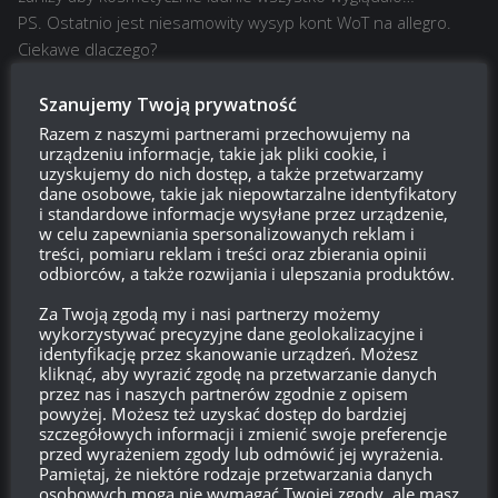
PS. Ostatnio jest niesamowity wysyp kont WoT na allegro.
Ciekawe dlaczego?
Odpowiedz
0
Szanujemy Twoją prywatność
Razem z naszymi partnerami przechowujemy na
urządzeniu informacje, takie jak pliki cookie, i
uzyskujemy do nich dostęp, a także przetwarzamy
Sheyki
dane osobowe, takie jak niepowtarzalne identyfikatory
17:44, 19 maja 2016 17:44
i standardowe informacje wysyłane przez urządzenie,
Przecież to jest wotlabowska 10-stopniowa skala, która od
w celu zapewniania spersonalizowanych reklam i
treści, pomiaru reklam i treści oraz zbierania opinii
dawna tak wygląda.
odbiorców, a także rozwijania i ulepszania produktów.
Odpowiedz
0
Za Twoją zgodą my i nasi partnerzy możemy
wykorzystywać precyzyjne dane geolokalizacyjne i
identyfikację przez skanowanie urządzeń. Możesz
kliknąć, aby wyrazić zgodę na przetwarzanie danych
przez nas i naszych partnerów zgodnie z opisem
Trollollo
16:51, 19 maja 2016 16:51
powyżej. Możesz też uzyskać dostęp do bardziej
szczegółowych informacji i zmienić swoje preferencje
Jak wiadomo wartości WN tanku M41 90GF nie zostały
przed wyrażeniem zgody lub odmówić jej wyrażenia.
jeszcze wprowadzone, a te co są teraz wprowadzone do
Pamiętaj, że niektóre rodzaje przetwarzania danych
M41 90GF są takie same jak RU251 więc, dla GF zostanie
osobowych mogą nie wymagać Twojej zgody, ale masz