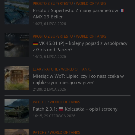
PROSTO Z SUPERTESTU
/
WORLD OF TANKS
Prsoto z Supertestu: Zmiany parametrów
AMX 29 Bélier
14:23, 6 LIPCA 2026
PROSTO Z SUPERTESTU
/
WORLD OF TANKS
VK 45.01 (P) – kolejny pojazd z współpracy
z Girls und Panzer?
14:15, 6 LIPCA 2026
LEAK
/
PATCHE
/
WORLD OF TANKS
Miesiąc w WoT: Lipiec, czyli co nasz czeka w
najbliższym miesiącu w grze?
21:09, 2 LIPCA 2026
PATCHE
/
WORLD OF TANKS
Patch 2.3.1:
Kolczatka – opis i screeny
16:15, 29 CZERWCA 2026
PATCHE
/
WORLD OF TANKS