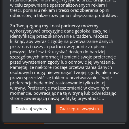
Zaloguj się
w celu zapewniania spersonalizowanych reklam i
treści, pomiaru reklam i treści oraz zbierania opinii
odbiorców, a także rozwijania i ulepszania produktów.
Kanał wpisów
Za Twoją zgodą my i nasi partnerzy możemy
Kanał komentarzy
wykorzystywać precyzyjne dane geolokalizacyjne i
identyfikację przez skanowanie urządzeń. Możesz
kliknąć, aby wyrazić zgodę na przetwarzanie danych
WordPress.org
przez nas i naszych partnerów zgodnie z opisem
powyżej. Możesz też uzyskać dostęp do bardziej
szczegółowych informacji i zmienić swoje preferencje
przed wyrażeniem zgody lub odmówić jej wyrażenia.
Brak
wierzchołka drzewka
od:
Pamiętaj, że niektóre rodzaje przetwarzania danych
osobowych mogą nie wymagać Twojej zgody, ale masz
prawo sprzeciwić się takiemu przetwarzaniu. Twoje
577
20
44
58
preferencje będą mieć zastosowanie tylko do tej
Dni
Godzin
Minut
Sekund
witryny. Preferencje możesz zmienić w dowolnym
momencie, powracając na tę witrynę lub odwiedzając
stronę zawierającą naszą politykę prywatności..
Dostosuj wybory
Zaakceptuj wszystko