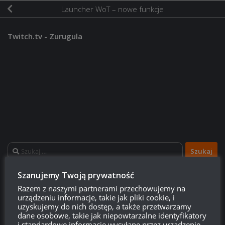
Launcher WoT – nowe funkcje
Twitch.tv - Zurugula
Szukaj:
Szanujemy Twoją prywatność
LOGOWANIE
Razem z naszymi partnerami przechowujemy na
urządzeniu informacje, takie jak pliki cookie, i
uzyskujemy do nich dostęp, a także przetwarzamy
Zarejestruj się
dane osobowe, takie jak niepowtarzalne identyfikatory
i standardowe informacje wysyłane przez urządzenie,