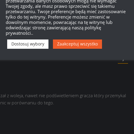
przetwarzania danych osobowych mogą nie wymagać
750
Twojej zgody, ale masz prawo sprzeciwić się takiemu
przetwarzaniu. Twoje preferencje będą mieć zastosowanie
tylko do tej witryny. Preferencje możesz zmienić w
dowolnym momencie, powracając na tę witrynę lub
{}
[+]
odwiedzając stronę zawierającą naszą politykę
prywatności..
Dowiedz się, w jaki sposób przetwarzane są dane Twoich
Dostosuj wybory
Zaakceptuj wszystko
zał z woleja, nawet nie podświetleniem gracza który przemykal
 nic w porównaniu do tego.