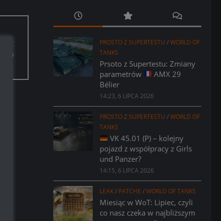
PROSTO Z SUPERTESTU
/
WORLD OF
ołów.
TANKS
ym, a
Prsoto z Supertestu: Zmiany
parametrów
AMX 29
Bélier
14:23, 6 LIPCA 2026
PROSTO Z SUPERTESTU
/
WORLD OF
TANKS
VK 45.01 (P) – kolejny
pojazd z współpracy z Girls
und Panzer?
14:15, 6 LIPCA 2026
LEAK
/
PATCHE
/
WORLD OF TANKS
Miesiąc w WoT: Lipiec, czyli
co nasz czeka w najbliższym