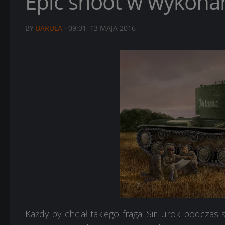
Epic shoot w wykona
BY
BARULA
·
09:01, 13 MAJA 2016
Każdy by chciał takiego fraga. SirTurok podczas 