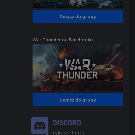
Dołącz do grupy
War Thunder na Facebooku
Dołącz do grupy
rykoszet.info