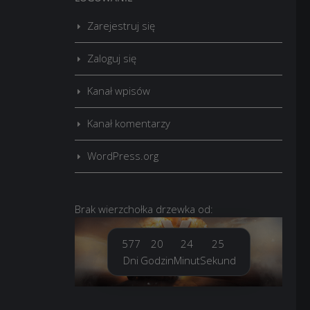
Zarejestruj się
Zaloguj się
Kanał wpisów
Kanał komentarzy
WordPress.org
Brak
wierzchołka drzewka
od:
577
20
24
25
Dni
Godzin
Minut
Sekund