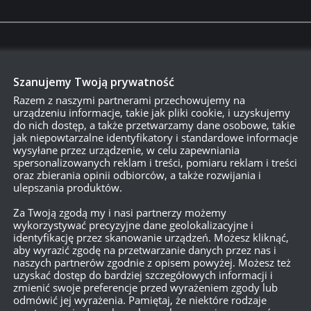
wojownik autostrad uwielbiający historię, a w szczególności mong
k z nożem i składaną piłą. Majtek okrętowy szukający dziury w cał
Szanujemy Twoją prywatność
Razem z naszymi partnerami przechowujemy na
urządzeniu informacje, takie jak pliki cookie, i uzyskujemy
do nich dostęp, a także przetwarzamy dane osobowe, takie
jak niepowtarzalne identyfikatory i standardowe informacje
wysyłane przez urządzenie, w celu zapewniania
spersonalizowanych reklam i treści, pomiaru reklam i treści
oraz zbierania opinii odbiorców, a także rozwijania i
ulepszania produktów.
Za Twoją zgodą my i nasi partnerzy możemy
wykorzystywać precyzyjne dane geolokalizacyjne i
identyfikację przez skanowanie urządzeń. Możesz kliknąć,
aby wyrazić zgodę na przetwarzanie danych przez nas i
naszych partnerów zgodnie z opisem powyżej. Możesz też
uzyskać dostęp do bardziej szczegółowych informacji i
zmienić swoje preferencje przed wyrażeniem zgody lub
odmówić jej wyrażenia. Pamiętaj, że niektóre rodzaje