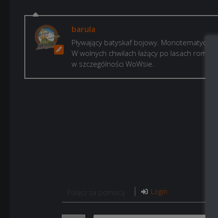
barula
Pływający batyskaf bojowy. Monotematyczny 
W wolnych chwilach łażący po lasach romanty
w szczególności WoWsie.
Login
Połącz za pomocą