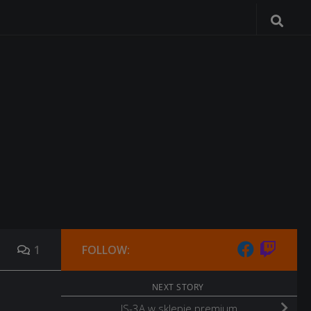
1
FOLLOW:
NEXT STORY
IS-3A w sklepie premium