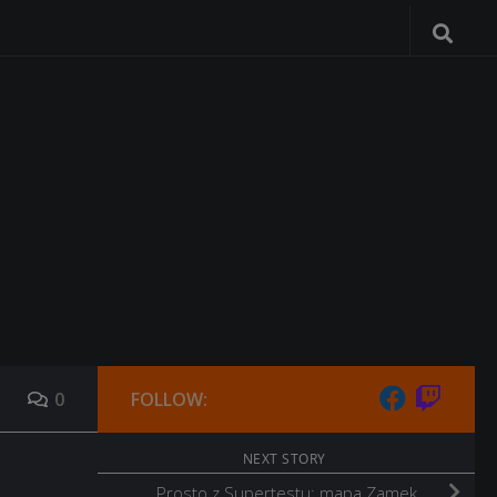
0
FOLLOW:
NEXT STORY
Prosto z Supertestu: mapa Zamek