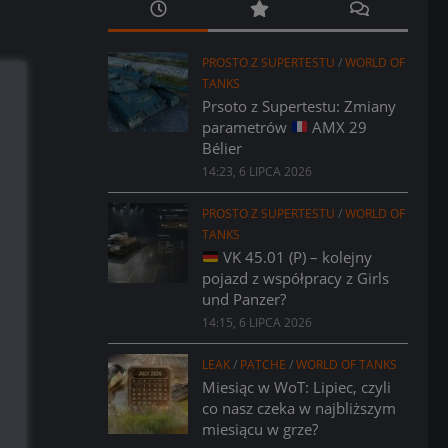
PROSTO Z SUPERTESTU
/
WORLD OF
TANKS
Prsoto z Supertestu: Zmiany
parametrów
AMX 29
Bélier
14:23, 6 LIPCA 2026
PROSTO Z SUPERTESTU
/
WORLD OF
TANKS
VK 45.01 (P) – kolejny
pojazd z współpracy z Girls
und Panzer?
14:15, 6 LIPCA 2026
LEAK
/
PATCHE
/
WORLD OF TANKS
Miesiąc w WoT: Lipiec, czyli
co nasz czeka w najbliższym
miesiącu w grze?