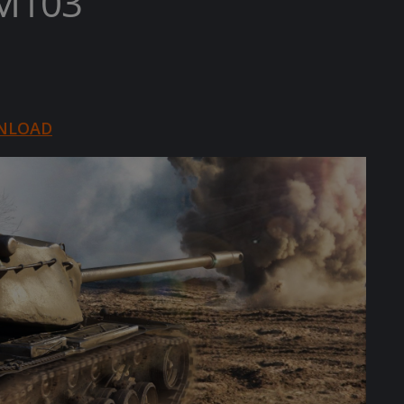
 M103
NLOAD