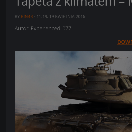
Tapeta z klimatem –
BY
BIN4R
·
11:19, 19 KWIETNIA 2016
Autor: Experienced_077
DOW