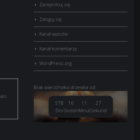
Zarejestruj się
Zaloguj się
Kanał wpisów
Kanał komentarzy
WordPress.org
Brak
wierzchołka drzewka
od:
aci.
578
16
11
29
Dni
Godzin
Minut
Sekund