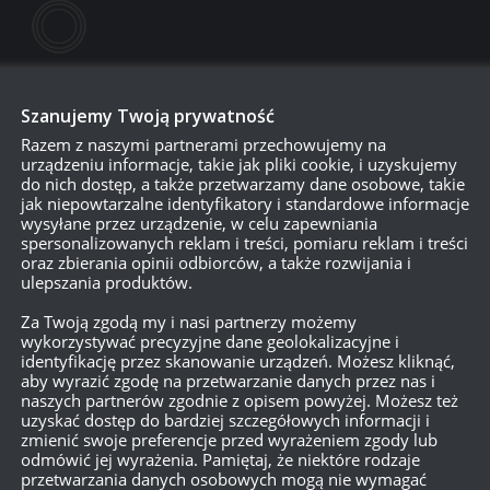
Szanujemy Twoją prywatność
Razem z naszymi partnerami przechowujemy na
urządzeniu informacje, takie jak pliki cookie, i uzyskujemy
do nich dostęp, a także przetwarzamy dane osobowe, takie
jak niepowtarzalne identyfikatory i standardowe informacje
wysyłane przez urządzenie, w celu zapewniania
spersonalizowanych reklam i treści, pomiaru reklam i treści
750
oraz zbierania opinii odbiorców, a także rozwijania i
ulepszania produktów.
Za Twoją zgodą my i nasi partnerzy możemy
{}
[+]
wykorzystywać precyzyjne dane geolokalizacyjne i
identyfikację przez skanowanie urządzeń. Możesz kliknąć,
Dowiedz się, w jaki sposób przetwarzane są dane Twoich
aby wyrazić zgodę na przetwarzanie danych przez nas i
naszych partnerów zgodnie z opisem powyżej. Możesz też
uzyskać dostęp do bardziej szczegółowych informacji i
zmienić swoje preferencje przed wyrażeniem zgody lub
odmówić jej wyrażenia. Pamiętaj, że niektóre rodzaje
przetwarzania danych osobowych mogą nie wymagać