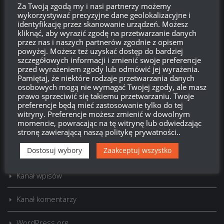
Za Twoją zgodą my i nasi partnerzy możemy
wykorzystywać precyzyjne dane geolokalizacyjne i
identyfikację przez skanowanie urządzeń. Możesz
kliknąć, aby wyrazić zgodę na przetwarzanie danych
przez nas i naszych partnerów zgodnie z opisem
powyżej. Możesz też uzyskać dostęp do bardziej
szczegółowych informacji i zmienić swoje preferencje
przed wyrażeniem zgody lub odmówić jej wyrażenia.
Szukaj:
Pamiętaj, że niektóre rodzaje przetwarzania danych
osobowych mogą nie wymagać Twojej zgody, ale masz
prawo sprzeciwić się takiemu przetwarzaniu. Twoje
preferencje będą mieć zastosowanie tylko do tej
LOGOWANIE
witryny. Preferencje możesz zmienić w dowolnym
momencie, powracając na tę witrynę lub odwiedzając
Zarejestruj się
stronę zawierającą naszą politykę prywatności..
Dostosuj wybory
Zaakceptuj wszystko
Zaloguj się
Kanał wpisów
Kanał komentarzy
WordPress.org