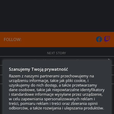
FOLLOW:
NEXT STORY
Kuro Mori Mine – szczegóły
Szanujemy Twoją prywatność
PREVIOUS STORY
Razem z naszymi partnerami przechowujemy na
Chcecie nas poznać ?
urządzeniu informacje, takie jak pliki cookie, i
uzyskujemy do nich dostęp, a także przetwarzamy
dane osobowe, takie jak niepowtarzalne identyfikatory
Twitch.tv - Zurugula
i standardowe informacje wysyłane przez urządzenie,
w celu zapewniania spersonalizowanych reklam i
treści, pomiaru reklam i treści oraz zbierania opinii
odbiorców, a także rozwijania i ulepszania produktów.