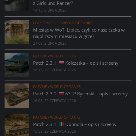
z Girls und Panzer?
14:15, 6 LIPCA 2026
LEAK
/
PATCHE
/
WORLD OF TANKS
Miesiąc w WoT: Lipiec, czyli co nasz czeka w
najbliższym miesiącu w grze?
21:09, 2 LIPCA 2026
PATCHE
/
WORLD OF TANKS
Patch 2.3.1:
Kolczatka – opis i screeny
16:15, 29 CZERWCA 2026
PATCHE
/
WORLD OF TANKS
Patch 2.3.1:
63TP Rycerski – opis i screeny
16:08, 29 CZERWCA 2026
PATCHE
/
WORLD OF TANKS
Patch 2.3.1:
Donnola – opis i screeny
15:59, 29 CZERWCA 2026