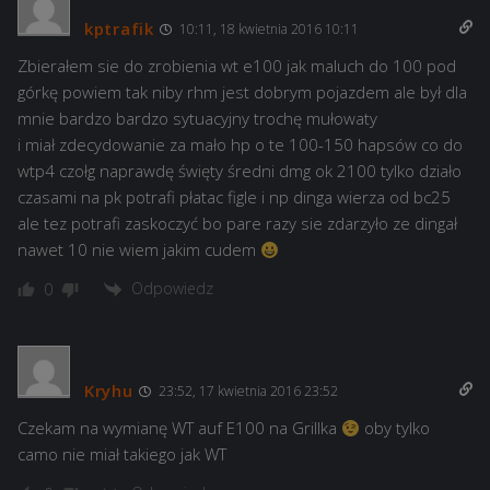
kptrafik
10:11, 18 kwietnia 2016 10:11
Zbierałem sie do zrobienia wt e100 jak maluch do 100 pod
górkę powiem tak niby rhm jest dobrym pojazdem ale był dla
mnie bardzo bardzo sytuacyjny trochę mułowaty
i miał zdecydowanie za mało hp o te 100-150 hapsów co do
wtp4 czołg naprawdę święty średni dmg ok 2100 tylko działo
czasami na pk potrafi płatac figle i np dinga wierza od bc25
ale tez potrafi zaskoczyć bo pare razy sie zdarzyło ze dingał
nawet 10 nie wiem jakim cudem
Odpowiedz
0
Kryhu
23:52, 17 kwietnia 2016 23:52
Czekam na wymianę WT auf E100 na Grillka
oby tylko
camo nie miał takiego jak WT