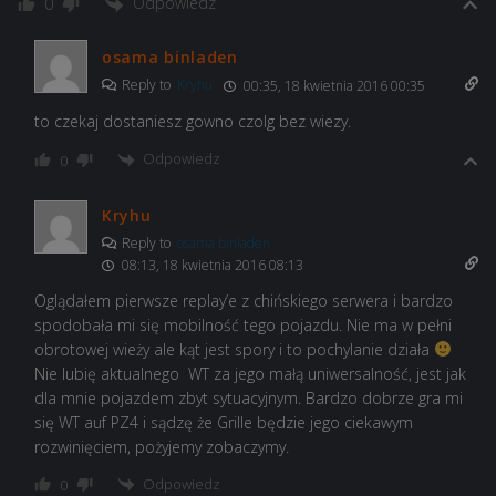
Odpowiedz
0
osama binladen
Reply to
Kryhu
00:35, 18 kwietnia 2016 00:35
to czekaj dostaniesz gowno czolg bez wiezy.
Odpowiedz
0
Kryhu
Reply to
osama binladen
08:13, 18 kwietnia 2016 08:13
Oglądałem pierwsze replay’e z chińskiego serwera i bardzo
spodobała mi się mobilność tego pojazdu. Nie ma w pełni
obrotowej wieży ale kąt jest spory i to pochylanie działa
Nie lubię aktualnego WT za jego małą uniwersalność, jest jak
dla mnie pojazdem zbyt sytuacyjnym. Bardzo dobrze gra mi
się WT auf PZ4 i sądzę że Grille będzie jego ciekawym
rozwinięciem, pożyjemy zobaczymy.
Odpowiedz
0