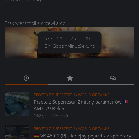
Brak
wierzchołka drzewka
od:
577
23
25
10
Dni
Godzin
Minut
Sekund
PROSTO Z SUPERTESTU
/
WORLD OF TANKS
Prsoto z Supertestu: Zmiany parametrów
AMX 29 Bélier
14:23, 6 LIPCA 2026
PROSTO Z SUPERTESTU
/
WORLD OF TANKS
VK 45.01 (P) – kolejny pojazd z współpracy