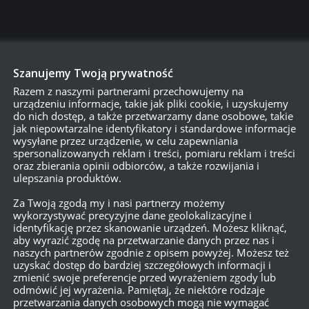
Szanujemy Twoją prywatność
Razem z naszymi partnerami przechowujemy na
urządzeniu informacje, takie jak pliki cookie, i uzyskujemy
do nich dostęp, a także przetwarzamy dane osobowe, takie
jak niepowtarzalne identyfikatory i standardowe informacje
wysyłane przez urządzenie, w celu zapewniania
spersonalizowanych reklam i treści, pomiaru reklam i treści
oraz zbierania opinii odbiorców, a także rozwijania i
ulepszania produktów.
Za Twoją zgodą my i nasi partnerzy możemy
wykorzystywać precyzyjne dane geolokalizacyjne i
750
identyfikację przez skanowanie urządzeń. Możesz kliknąć,
aby wyrazić zgodę na przetwarzanie danych przez nas i
naszych partnerów zgodnie z opisem powyżej. Możesz też
uzyskać dostęp do bardziej szczegółowych informacji i
{}
[+]
zmienić swoje preferencje przed wyrażeniem zgody lub
odmówić jej wyrażenia. Pamiętaj, że niektóre rodzaje
Dowiedz się, w jaki sposób przetwarzane są dane Twoich
przetwarzania danych osobowych mogą nie wymagać