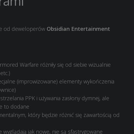
rami
are od deweloperów
Obsidian Entertainment
mored Warfare różniły się od siebie wizualnie
etc.)
ecjalne (improwizowane) elementy wykończenia
ownice)
trzelania PPK i używania zasłony dymnej, ale
ie to dodane
ntalnym, który będzie różnić się zawartością od
 wyglądają jak nowe, nie są sfastrygowane