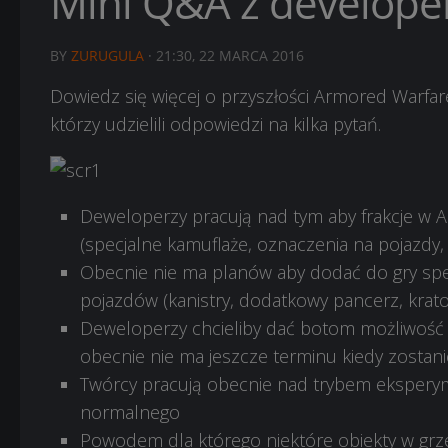
Mini Q&A z develope
BY
ZURUGULA
·
21:30, 22 MARCA 2016
Dowiedz się więcej o przyszłości Armored Warf
którzy udzielili odpowiedzi na kilka pytań.
Deweloperzy pracują nad tym aby frakcje w Ar
(specjalne kamuflaże, oznaczenia na pojazdy, 
Obecnie nie ma planów aby dodać do gry sp
pojazdów (kanistry, dodatkowy pancerz, krat
Deweloperzy chcieliby dać botom możliwość s
obecnie nie ma jeszcze terminu kiedy zostan
Twórcy pracują obecnie nad trybem eksperyme
normalnego
Powodem dla którego niektóre obiekty w grze