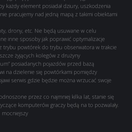
yby każdy element posiadał dziury, uszkodzenia
nie pracujemy nad jedną mapą z takimi obiektami
oty, drony, etc. Nie będą usuwane w celu
ane inne sposoby jak poprawić optymalizacje
 trybu powtórek do trybu obserwatora w trakcie
eszcze żyjących kolegów z drużyny
eum” posiadanych pojazdów przed bazą
wi na dzielenie się powtórkami pomiędzy
pojawi serwis gdzie będzie można wrzucać swoje
oszone przez co najmniej kilka lat, stanie się
otyczące komputerów graczy będą na to pozwalały.
e mocniejszy