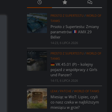
PROSTO Z SUPERTESTU
/
WORLD OF
TANKS
Prsoto z Supertestu: Zmiany
parametrów
AMX 29
Bélier
14:23, 6 LIPCA 2026
PROSTO Z SUPERTESTU
/
WORLD OF
TANKS
VK 45.01 (P) – kolejny
pojazd z współpracy z Girls
und Panzer?
14:15, 6 LIPCA 2026
LEAK
/
PATCHE
/
WORLD OF TANKS
Miesiąc w WoT: Lipiec, czyli
co nasz czeka w najbliższym
miesiącu w grze?