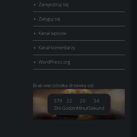
Zarejestruj się
Zaloguj się
Kanał wpisów
Kanał komentarzy
WordPress.org
Brak
wierzchołka drzewka
od:
579
22
20
56
Dni
Godzin
Minut
Sekund