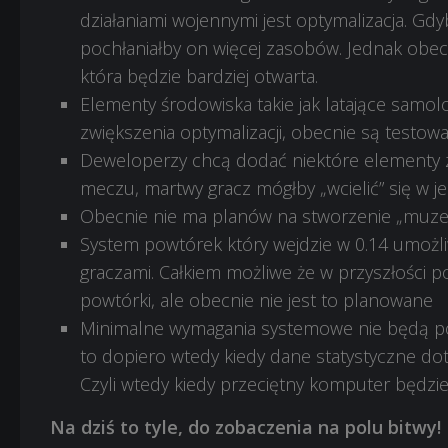
działaniami wojennymi jest optymalizacja. Gd
pochłaniałby on więcej zasobów. Jednak obec
która będzie bardziej otwarta.
Elementy środowiska takie jak latające samol
zwiększenia optymalizacji, obecnie są testow
Deweloperzy chcą dodać niektóre elementy z
meczu, martwy gracz mógłby „wcielić” się w j
Obecnie nie ma planów na stworzenie „muz
System powtórek który wejdzie w 0.14 umożli
graczami. Całkiem możliwe że w przyszłości 
powtórki, ale obecnie nie jest to planowane
Minimalne wymagania systemowe nie będą podn
to dopiero wtedy kiedy dane statystyczne d
Czyli wtedy kiedy przeciętny komputer będzi
Na dziś to tyle, do zobaczenia na polu bitwy!