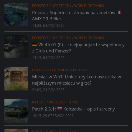
PROSTO Z SUPERTESTU
/
WORLD OF TANKS
Prsoto z Supertestu: Zmiany parametrów
AMX 29 Bélier
14:23, 6 LIPCA 2026
PROSTO Z SUPERTESTU
/
WORLD OF TANKS
VK 45.01 (P) – kolejny pojazd z współpracy
z Girls und Panzer?
14:15, 6 LIPCA 2026
LEAK
/
PATCHE
/
WORLD OF TANKS
Miesiąc w WoT: Lipiec, czyli co nasz czeka w
najbliższym miesiącu w grze?
21:09, 2 LIPCA 2026
PATCHE
/
WORLD OF TANKS
Patch 2.3.1:
Kolczatka – opis i screeny
16:15, 29 CZERWCA 2026
PATCHE
/
WORLD OF TANKS