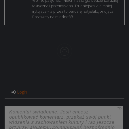
WoT to pasjonaci. Niech nasza gra będzie bardziej
taktyczna i przemyślana. Trudniejsza, ale mniej
irytująca – a przez to bardziej satysfakcjonująca.
Postawmy na miodność!
Login
750