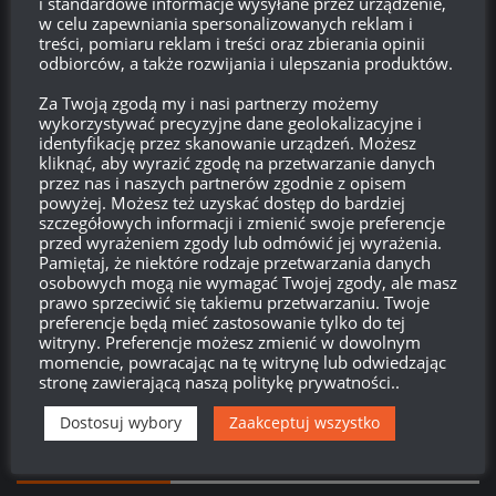
i standardowe informacje wysyłane przez urządzenie,
Zaloguj się
w celu zapewniania spersonalizowanych reklam i
treści, pomiaru reklam i treści oraz zbierania opinii
odbiorców, a także rozwijania i ulepszania produktów.
Kanał wpisów
Za Twoją zgodą my i nasi partnerzy możemy
wykorzystywać precyzyjne dane geolokalizacyjne i
Kanał komentarzy
identyfikację przez skanowanie urządzeń. Możesz
kliknąć, aby wyrazić zgodę na przetwarzanie danych
WordPress.org
przez nas i naszych partnerów zgodnie z opisem
powyżej. Możesz też uzyskać dostęp do bardziej
szczegółowych informacji i zmienić swoje preferencje
przed wyrażeniem zgody lub odmówić jej wyrażenia.
Brak
wierzchołka drzewka
od:
Pamiętaj, że niektóre rodzaje przetwarzania danych
osobowych mogą nie wymagać Twojej zgody, ale masz
prawo sprzeciwić się takiemu przetwarzaniu. Twoje
579
19
59
07
preferencje będą mieć zastosowanie tylko do tej
witryny. Preferencje możesz zmienić w dowolnym
Dni
Godzin
Minut
Sekund
momencie, powracając na tę witrynę lub odwiedzając
stronę zawierającą naszą politykę prywatności..
Dostosuj wybory
Zaakceptuj wszystko