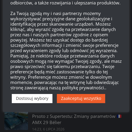
odbiorców, a także rozwijania i ulepszania produktów.
Kanał komentarzy
Za Twoją zgodą my i nasi partnerzy możemy
wykorzystywać precyzyjne dane geolokalizacyjne i
WordPress.org
identyfikację przez skanowanie urządzeń. Możesz
kliknąć, aby wyrazić zgodę na przetwarzanie danych
przez nas i naszych partnerów zgodnie z opisem
powyżej. Możesz też uzyskać dostęp do bardziej
Brak
wierzchołka drzewka
od:
szczegółowych informacji i zmienić swoje preferencje
przed wyrażeniem zgody lub odmówić jej wyrażenia.
Pamiętaj, że niektóre rodzaje przetwarzania danych
579
07
57
16
osobowych mogą nie wymagać Twojej zgody, ale masz
Dni
Godzin
Minut
Sekund
prawo sprzeciwić się takiemu przetwarzaniu. Twoje
preferencje będą mieć zastosowanie tylko do tej
witryny. Preferencje możesz zmienić w dowolnym
momencie, powracając na tę witrynę lub odwiedzając
stronę zawierającą naszą politykę prywatności..
Dostosuj wybory
Zaakceptuj wszystko
PROSTO Z SUPERTESTU
/
WORLD OF TANKS
Prsoto z Supertestu: Zmiany parametrów
AMX 29 Bélier
14:23, 6 LIPCA 2026