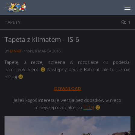
Skip to content
TAPETY
1
Tapeta z klimatem – IS-6
BY
BIN4R
·
11:41, 9 MARCA 2016
Tapetę, a reczej screena w rozdziałce 4K podesłał
nam LeoVincent
Następny będzie Batchat, ale to już nie
dzisiaj
DOWNLOAD
Jeżeli kogoś interesuje wersja bez dodatków w nieco
mniejszej rozdziałce, to
TUTAJ