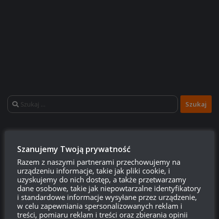
Szukaj:
LOGOWANIE
Szanujemy Twoją prywatność
Zarejestruj się
Razem z naszymi partnerami przechowujemy na
urządzeniu informacje, takie jak pliki cookie, i
uzyskujemy do nich dostęp, a także przetwarzamy
Zaloguj się
dane osobowe, takie jak niepowtarzalne identyfikatory
i standardowe informacje wysyłane przez urządzenie,
Kanał wpisów
w celu zapewniania spersonalizowanych reklam i
treści, pomiaru reklam i treści oraz zbierania opinii