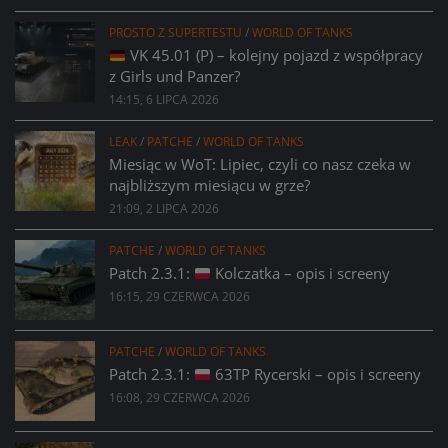
PROSTO Z SUPERTESTU
/
WORLD OF TANKS
VK 45.01 (P) – kolejny pojazd z współpracy
z Girls und Panzer?
14:15, 6 LIPCA 2026
LEAK
/
PATCHE
/
WORLD OF TANKS
Miesiąc w WoT: Lipiec, czyli co nasz czeka w
najbliższym miesiącu w grze?
21:09, 2 LIPCA 2026
PATCHE
/
WORLD OF TANKS
Patch 2.3.1:
Kolczatka – opis i screeny
16:15, 29 CZERWCA 2026
PATCHE
/
WORLD OF TANKS
Patch 2.3.1:
63TP Rycerski – opis i screeny
16:08, 29 CZERWCA 2026