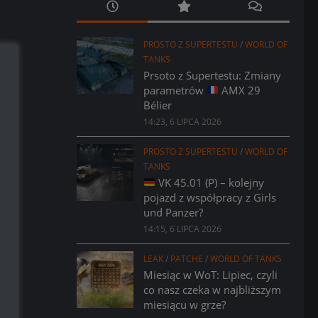
PROSTO Z SUPERTESTU
/
WORLD OF
TANKS
Prsoto z Supertestu: Zmiany
parametrów
AMX 29
Bélier
14:23, 6 LIPCA 2026
PROSTO Z SUPERTESTU
/
WORLD OF
TANKS
VK 45.01 (P) – kolejny
pojazd z współpracy z Girls
und Panzer?
14:15, 6 LIPCA 2026
LEAK
/
PATCHE
/
WORLD OF TANKS
Miesiąc w WoT: Lipiec, czyli
co nasz czeka w najbliższym
miesiącu w grze?