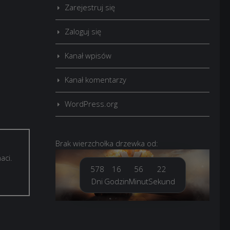
Zarejestruj się
Zaloguj się
Kanał wpisów
Kanał komentarzy
WordPress.org
Brak
wierzchołka drzewka
od:
aci.
578
16
56
24
Dni
Godzin
Minut
Sekund