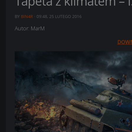
Tapeta z klimatem – I
BY
BIN4R
·
09:48, 25 LUTEGO 2016
Autor: MarM
DOW