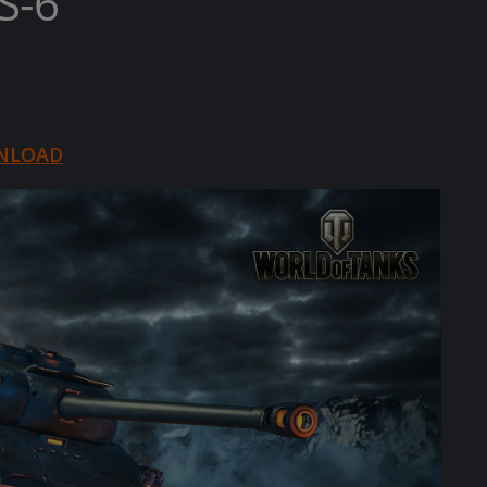
S-6
NLOAD