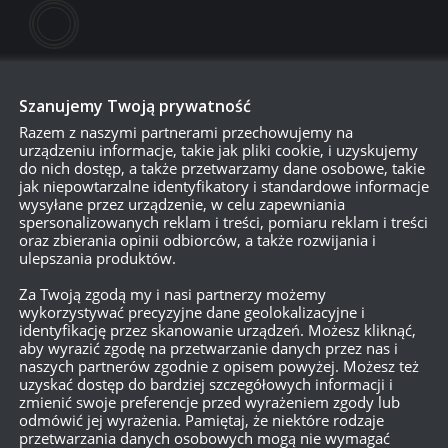
Szanujemy Twoją prywatność
Razem z naszymi partnerami przechowujemy na
urządzeniu informacje, takie jak pliki cookie, i uzyskujemy
do nich dostęp, a także przetwarzamy dane osobowe, takie
jak niepowtarzalne identyfikatory i standardowe informacje
wysyłane przez urządzenie, w celu zapewniania
spersonalizowanych reklam i treści, pomiaru reklam i treści
750
oraz zbierania opinii odbiorców, a także rozwijania i
ulepszania produktów.
Za Twoją zgodą my i nasi partnerzy możemy
{}
[+]
wykorzystywać precyzyjne dane geolokalizacyjne i
identyfikację przez skanowanie urządzeń. Możesz kliknąć,
Dowiedz się, w jaki sposób przetwarzane są dane Twoich
aby wyrazić zgodę na przetwarzanie danych przez nas i
naszych partnerów zgodnie z opisem powyżej. Możesz też
uzyskać dostęp do bardziej szczegółowych informacji i
zmienić swoje preferencje przed wyrażeniem zgody lub
odmówić jej wyrażenia. Pamiętaj, że niektóre rodzaje
przetwarzania danych osobowych mogą nie wymagać