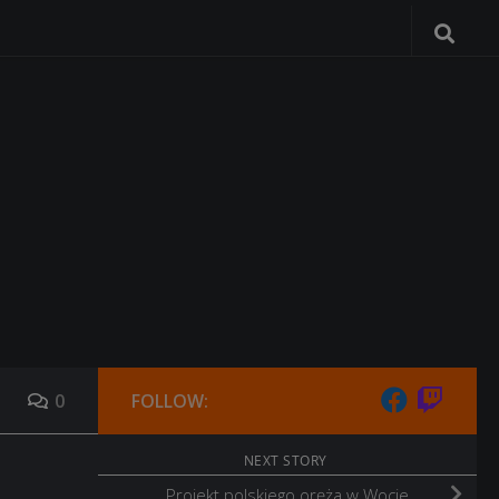
0
FOLLOW:
NEXT STORY
Projekt polskiego oręża w Wocie