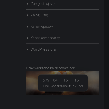
Zarejestruj się
Zaloguj się
Kanał wpisów
Kanał komentarzy
WordPress.org
Brak
wierzchołka drzewka
od:
579
04
15
18
Dni
Godzin
Minut
Sekund