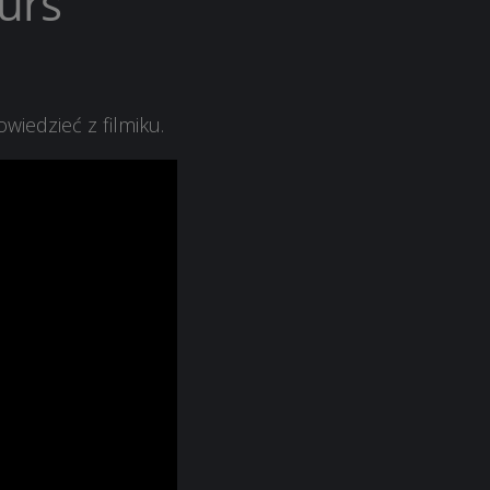
urs
iedzieć z filmiku.