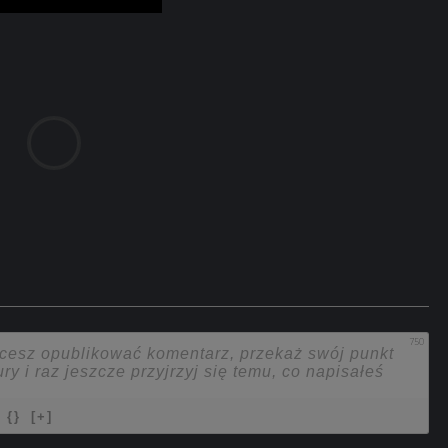
750
{}
[+]