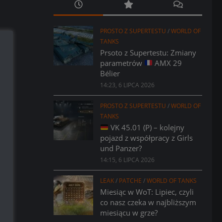
PROSTO Z SUPERTESTU
/
WORLD OF
TANKS
Prsoto z Supertestu: Zmiany
parametrów
AMX 29
Bélier
14:23, 6 LIPCA 2026
PROSTO Z SUPERTESTU
/
WORLD OF
TANKS
VK 45.01 (P) – kolejny
pojazd z współpracy z Girls
und Panzer?
14:15, 6 LIPCA 2026
LEAK
/
PATCHE
/
WORLD OF TANKS
Miesiąc w WoT: Lipiec, czyli
co nasz czeka w najbliższym
miesiącu w grze?