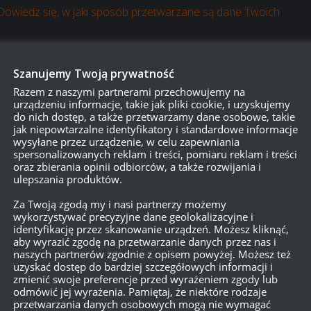
Dowiedz się, w jaki sposób przetwarzane są dane Twoich
Szanujemy Twoją prywatność
Razem z naszymi partnerami przechowujemy na
urządzeniu informacje, takie jak pliki cookie, i uzyskujemy
do nich dostęp, a także przetwarzamy dane osobowe, takie
jak niepowtarzalne identyfikatory i standardowe informacje
wysyłane przez urządzenie, w celu zapewniania
spersonalizowanych reklam i treści, pomiaru reklam i treści
oraz zbierania opinii odbiorców, a także rozwijania i
ulepszania produktów.
Za Twoją zgodą my i nasi partnerzy możemy
wykorzystywać precyzyjne dane geolokalizacyjne i
identyfikację przez skanowanie urządzeń. Możesz kliknąć,
aby wyrazić zgodę na przetwarzanie danych przez nas i
naszych partnerów zgodnie z opisem powyżej. Możesz też
uzyskać dostęp do bardziej szczegółowych informacji i
zmienić swoje preferencje przed wyrażeniem zgody lub
odmówić jej wyrażenia. Pamiętaj, że niektóre rodzaje
przetwarzania danych osobowych mogą nie wymagać