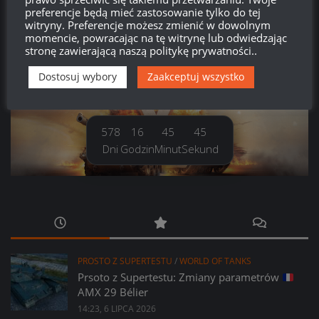
Kanał komentarzy
preferencje będą mieć zastosowanie tylko do tej
witryny. Preferencje możesz zmienić w dowolnym
momencie, powracając na tę witrynę lub odwiedzając
WordPress.org
stronę zawierającą naszą politykę prywatności..
Dostosuj wybory
Zaakceptuj wszystko
Brak
wierzchołka drzewka
od:
578
16
45
46
Dni
Godzin
Minut
Sekund
PROSTO Z SUPERTESTU
/
WORLD OF TANKS
Prsoto z Supertestu: Zmiany parametrów
AMX 29 Bélier
14:23, 6 LIPCA 2026