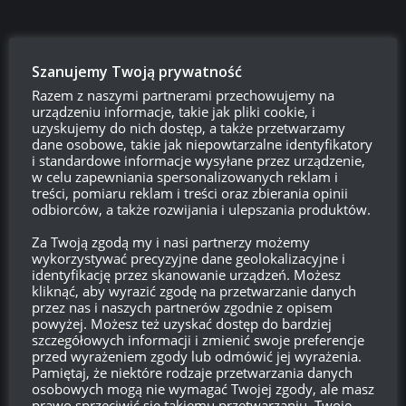
Szanujemy Twoją prywatność
Razem z naszymi partnerami przechowujemy na
urządzeniu informacje, takie jak pliki cookie, i
uzyskujemy do nich dostęp, a także przetwarzamy
dane osobowe, takie jak niepowtarzalne identyfikatory
i standardowe informacje wysyłane przez urządzenie,
w celu zapewniania spersonalizowanych reklam i
Szukaj:
treści, pomiaru reklam i treści oraz zbierania opinii
odbiorców, a także rozwijania i ulepszania produktów.
Za Twoją zgodą my i nasi partnerzy możemy
LOGOWANIE
wykorzystywać precyzyjne dane geolokalizacyjne i
identyfikację przez skanowanie urządzeń. Możesz
Zarejestruj się
kliknąć, aby wyrazić zgodę na przetwarzanie danych
przez nas i naszych partnerów zgodnie z opisem
powyżej. Możesz też uzyskać dostęp do bardziej
Zaloguj się
szczegółowych informacji i zmienić swoje preferencje
przed wyrażeniem zgody lub odmówić jej wyrażenia.
Pamiętaj, że niektóre rodzaje przetwarzania danych
Kanał wpisów
osobowych mogą nie wymagać Twojej zgody, ale masz
prawo sprzeciwić się takiemu przetwarzaniu. Twoje