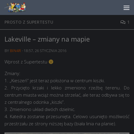
Skip to content
PROSTO Z SUPERTESTU
1
Lakeville – zmiany na mapie
BY
BIN4R
·
18:57, 26 STYCZNIA 2016
Wprost z Supertestu
Zmiany:
1. „Kieszeń” jest teraz położona w centrum kiszki.
2. Przycięto krzaki i lekko zmieniono rzeźbę terenu. Do
centrum miasta wciąż można strzelać, ale teraz odbywa się to
z centralnego odcinka „kiszki”.
3. Zmieniono układ dwóch dzielnic.
4. Katedra zostanie przesunięta. Celowo usunięto możliwość
przestrzału ze strony niższej bazy (biała linia na planie).