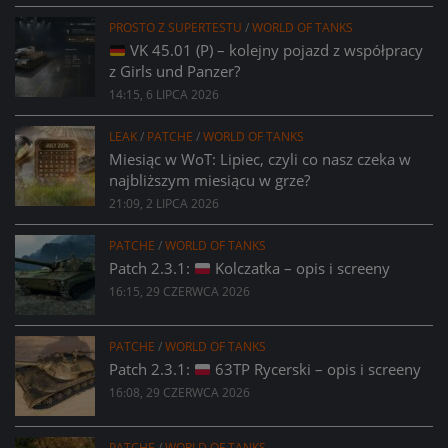
PROSTO Z SUPERTESTU
/
WORLD OF TANKS
VK 45.01 (P) – kolejny pojazd z współpracy
z Girls und Panzer?
14:15, 6 LIPCA 2026
LEAK
/
PATCHE
/
WORLD OF TANKS
Miesiąc w WoT: Lipiec, czyli co nasz czeka w
najbliższym miesiącu w grze?
21:09, 2 LIPCA 2026
PATCHE
/
WORLD OF TANKS
Patch 2.3.1:
Kolczatka – opis i screeny
16:15, 29 CZERWCA 2026
PATCHE
/
WORLD OF TANKS
Patch 2.3.1:
63TP Rycerski – opis i screeny
16:08, 29 CZERWCA 2026
PATCHE
/
WORLD OF TANKS