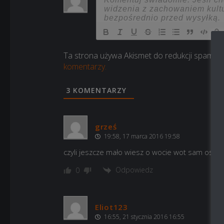
Ta strona używa Akismet do redukcji spamu.
komentarzy.
3
KOMENTARZY
grześ
19:58, 17 marca 2016 19:58
czyli jeszcze mało wiesz o wocie wot sam oszu
Odpowiedz
0
Eliot123
16:55, 21 stycznia 2016 16:55