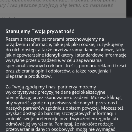
{}
[+]
Szanujemy Twoją prywatność
Dowiedz się, w jaki sposób przetwarzane są dane Twoich
Razem z naszymi partnerami przechowujemy na
urządzeniu informacje, takie jak pliki cookie, i uzyskujemy
do nich dostęp, a także przetwarzamy dane osobowe, takie
jak niepowtarzalne identyfikatory i standardowe informacje
wysyłane przez urządzenie, w celu zapewniania
spersonalizowanych reklam i treści, pomiaru reklam i treści
oraz zbierania opinii odbiorców, a także rozwijania i
ulepszania produktów.
Za Twoją zgodą my i nasi partnerzy możemy
kuje
wykorzystywać precyzyjne dane geolokalizacyjne i
identyfikację przez skanowanie urządzeń. Możesz kliknąć,
aby wyrazić zgodę na przetwarzanie danych przez nas i
naszych partnerów zgodnie z opisem powyżej. Możesz też
uzyskać dostęp do bardziej szczegółowych informacji i
zmienić swoje preferencje przed wyrażeniem zgody lub
odmówić jej wyrażenia. Pamiętaj, że niektóre rodzaje
przetwarzania danych osobowych mogą nie wymagać