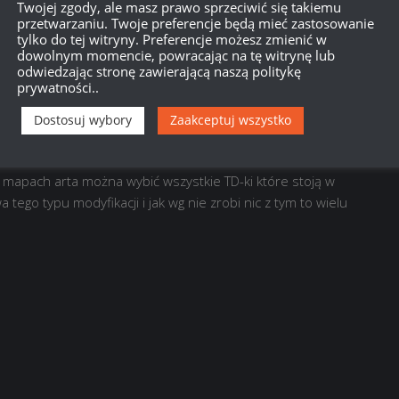
Twojej zgody, ale masz prawo sprzeciwić się takiemu
 być drugi gracz który ma tego Hacka
przetwarzaniu. Twoje preferencje będą mieć zastosowanie
tylko do tej witryny. Preferencje możesz zmienić w
dowolnym momencie, powracając na tę witrynę lub
odwiedzając stronę zawierającą naszą politykę
prywatności..
Dostosuj wybory
Zaakceptuj wszystko
o że widać nawet nie tyle że na mapie wszystkie czołgi tylko na
mapach arta można wybić wszystkie TD-ki które stoją w
a tego typu modyfikacji i jak wg nie zrobi nic z tym to wielu