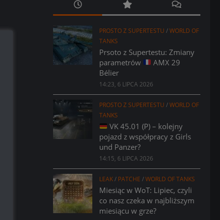
PROSTO Z SUPERTESTU
/
WORLD OF
TANKS
Prsoto z Supertestu: Zmiany
parametrów
AMX 29
Bélier
14:23, 6 LIPCA 2026
PROSTO Z SUPERTESTU
/
WORLD OF
TANKS
VK 45.01 (P) – kolejny
pojazd z współpracy z Girls
und Panzer?
14:15, 6 LIPCA 2026
LEAK
/
PATCHE
/
WORLD OF TANKS
Miesiąc w WoT: Lipiec, czyli
co nasz czeka w najbliższym
miesiącu w grze?