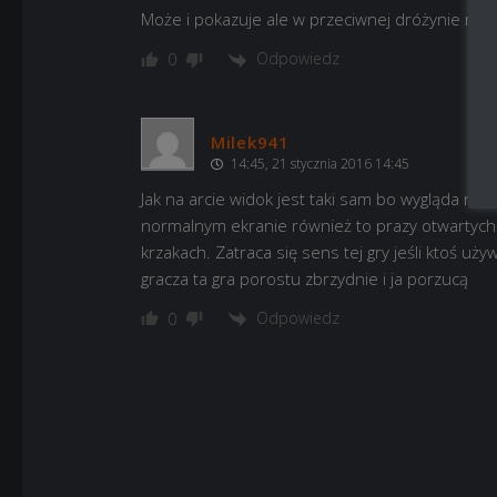
Może i pokazuje ale w przeciwnej dróżynie musi
Odpowiedz
0
Milek941
14:45, 21 stycznia 2016 14:45
Jak na arcie widok jest taki sam bo wygląda na t
normalnym ekranie również to prazy otwartych 
krzakach. Zatraca się sens tej gry jeśli ktoś używ
gracza ta gra porostu zbrzydnie i ja porzucą
Odpowiedz
0