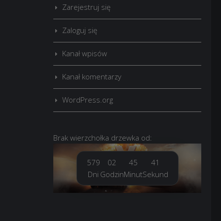
Zarejestruj się
Zaloguj się
Kanał wpisów
Kanał komentarzy
WordPress.org
Brak
wierzchołka drzewka
od:
579
02
45
42
Dni
Godzin
Minut
Sekund