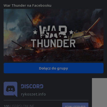
War Thunder na Facebooku
Dołącz do grupy
rykoszet.info
100
USER(S) ONLINE
JOIN SERVER