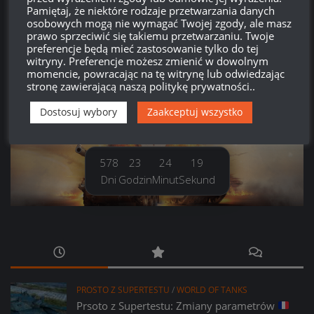
Kanał wpisów
Pamiętaj, że niektóre rodzaje przetwarzania danych
osobowych mogą nie wymagać Twojej zgody, ale masz
prawo sprzeciwić się takiemu przetwarzaniu. Twoje
Kanał komentarzy
preferencje będą mieć zastosowanie tylko do tej
witryny. Preferencje możesz zmienić w dowolnym
WordPress.org
momencie, powracając na tę witrynę lub odwiedzając
stronę zawierającą naszą politykę prywatności..
Dostosuj wybory
Zaakceptuj wszystko
Brak
wierzchołka drzewka
od:
578
23
24
20
Dni
Godzin
Minut
Sekund
PROSTO Z SUPERTESTU
/
WORLD OF TANKS
Prsoto z Supertestu: Zmiany parametrów