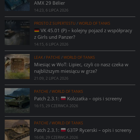
AMX 29 Bélier
14:23, 6 LIPCA 2026
PROSTO Z SUPERTESTU
/
WORLD OF TANKS
VK 45.01 (P) – kolejny pojazd z współpracy
z Girls und Panzer?
14:15, 6 LIPCA 2026
LEAK
/
PATCHE
/
WORLD OF TANKS
Miesiąc w WoT: Lipiec, czyli co nasz czeka w
najbliższym miesiącu w grze?
21:09, 2 LIPCA 2026
PATCHE
/
WORLD OF TANKS
Patch 2.3.1:
Kolczatka – opis i screeny
16:15, 29 CZERWCA 2026
PATCHE
/
WORLD OF TANKS
Patch 2.3.1:
63TP Rycerski – opis i screeny
16:08, 29 CZERWCA 2026