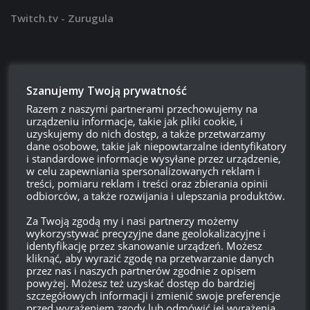
Twitch.tv - Zurugula
Szanujemy Twoją prywatność
Razem z naszymi partnerami przechowujemy na
urządzeniu informacje, takie jak pliki cookie, i
uzyskujemy do nich dostęp, a także przetwarzamy
dane osobowe, takie jak niepowtarzalne identyfikatory
i standardowe informacje wysyłane przez urządzenie,
w celu zapewniania spersonalizowanych reklam i
Szukaj:
treści, pomiaru reklam i treści oraz zbierania opinii
odbiorców, a także rozwijania i ulepszania produktów.
Za Twoją zgodą my i nasi partnerzy możemy
LOGOWANIE
wykorzystywać precyzyjne dane geolokalizacyjne i
identyfikację przez skanowanie urządzeń. Możesz
Zarejestruj się
kliknąć, aby wyrazić zgodę na przetwarzanie danych
przez nas i naszych partnerów zgodnie z opisem
powyżej. Możesz też uzyskać dostęp do bardziej
Zaloguj się
szczegółowych informacji i zmienić swoje preferencje
przed wyrażeniem zgody lub odmówić jej wyrażenia.