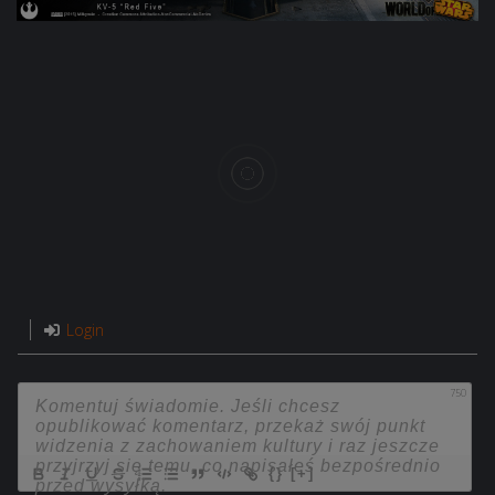
Login
750
{}
[+]