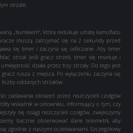
dym strzale.
waną „tłumikiem”, która redukuje utratę kamuflażu
. Gracze muszą zatrzymać się na 2 sekundy przed
awia się timer i zaczyna się odliczanie. Aby timer
ać strzał. Jeśli gracz strzeli, timer się resetuje i
 umiejętność działa przez trzy strzały. Do tego jest
i gracz rusza z miejsca. Po wyłączeniu zaczyna się
liczby oddanych strzałów.
i zadawania obrażeń przez niszczycieli czołgów
ółty wskaźnik w celowniku, informujący o tym, czy
jszyły się osiągi niszczycieli czołgów, zwiększymy
ziemy bacznie obserwować dane telemetrii, aby
 się zgodnie z naszymi oczekiwaniami. Szczegółowy