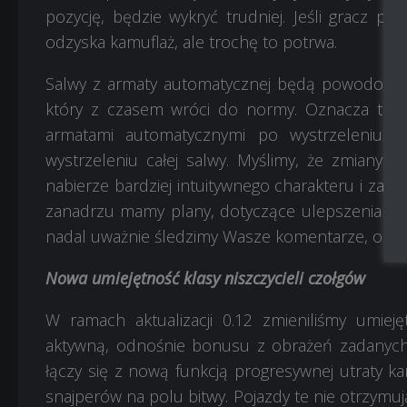
pozycję, będzie wykryć trudniej. Jeśli gracz po
odzyska kamuflaż, ale trochę to potrwa.
Salwy z armaty automatycznej będą powodowały 
który z czasem wróci do normy. Oznacza to, ż
armatami automatycznymi po wystrzeleniu ki
wystrzeleniu całej salwy. Myślimy, że zmiany t
nabierze bardziej intuitywnego charakteru i zach
zanadrzu mamy plany, dotyczące ulepszenia mech
nadal uważnie śledzimy Wasze komentarze, odnosz
Nowa umiejętność klasy niszczycieli czołgów
W ramach aktualizacji 0.12 zmieniliśmy umieję
aktywną, odnośnie bonusu z obrażeń zadanych
łączy się z nową funkcją progresywnej utraty ka
snajperów na polu bitwy. Pojazdy te nie otrzymu