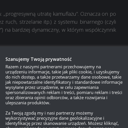
. „progresywną utratę kamuflażu”. Oznacza on po
ruch, strzelanie itp.) z systemu binarnego (czyli
”) na bardziej dynamiczny, w którym współczynnik
 z powodu jazdy, kiedy tylko ruszał z miejsca. Po
kamuflażu była wyłączona. Nowy system działa tak,
Szanujemy Twoją prywatność
stoisz, w zależności od czasu i przebytej odległości.
Razem z naszymi partnerami przechowujemy na
urządzeniu informacje, takie jak pliki cookie, i uzyskujemy
szybciej kamuflaż niż gracz, który ruszy z miejsca
do nich dostęp, a także przetwarzamy dane osobowe, takie
jak niepowtarzalne identyfikatory i standardowe informacje
wysyłane przez urządzenie, w celu zapewniania
spersonalizowanych reklam i treści, pomiaru reklam i treści
oraz zbierania opinii odbiorców, a także rozwijania i
ulepszania produktów.
stopniowo i nie jest stałą wartością. Oznacza to,
Za Twoją zgodą my i nasi partnerzy możemy
as postoju, dalej będzie tracił kamuflaż po każdym
wykorzystywać precyzyjne dane geolokalizacyjne i
identyfikację przez skanowanie urządzeń. Możesz kliknąć,
 Natomiast pojazd, zmieniający pomiędzy strzałami