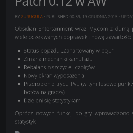
Patch 0.12 w AW
BY
ZURUGULA
· PUBLISHED
00:59, 19 GRUDNIA 2015
· UPD
Obsidian Entertainment wraz My.com z dumą pr
wiele oczekiwanych poprawek i nową zawartość:
Status pojazdu „Zahartowany w boju”
Zmiana mechaniki kamuflażu
Rebalans niszczycieli czołgów
Nowy ekran wyposażenia
Przerobienie trybu PvE (w tym losowe punk
botów na graczy)
Dzieleni się statystykami
Oprócz nowych funkcji do gry wprowadzono wi
statystyk.