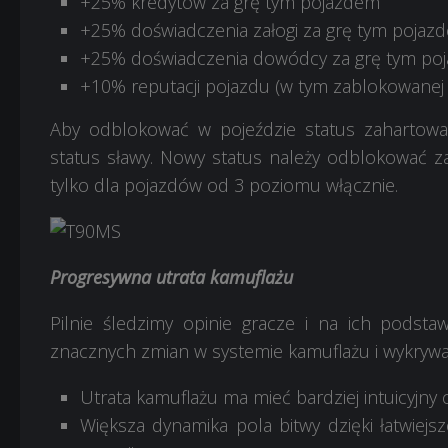
+25% kredytów za grę tym pojazdem
+25% doświadczenia załogi za grę tym pojaz
+25% doświadczenia dowódcy za grę tym po
+10% reputacji pojazdu (w tym zablokowanej r
Aby odblokować w pojeździe status zahartowa
status sławy. Nowy status należy odblokować za
tylko dla pojazdów od 3 poziomu włącznie.
Progresywna utrata kamuflażu
Pilnie śledzimy opinie gracze i na ich podstaw
znacznych zmian w systemie kamuflażu i wykrywa
Utrata kamuflażu ma mieć bardziej intuicyjny 
Większa dynamika pola bitwy dzięki łatwiejs