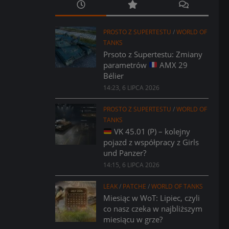
PROSTO Z SUPERTESTU
/
WORLD OF
TANKS
Prsoto z Supertestu: Zmiany
parametrów
AMX 29
Bélier
14:23, 6 LIPCA 2026
PROSTO Z SUPERTESTU
/
WORLD OF
TANKS
VK 45.01 (P) – kolejny
pojazd z współpracy z Girls
und Panzer?
14:15, 6 LIPCA 2026
LEAK
/
PATCHE
/
WORLD OF TANKS
Miesiąc w WoT: Lipiec, czyli
co nasz czeka w najbliższym
miesiącu w grze?