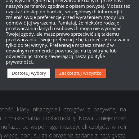
aby wyrazić zgodę na przetwarzanie danych przez nas i
 oddaniu jednego strzału nie ruszy się z miejsca,
naszych partnerów zgodnie z opisem powyżej. Możesz też
uzyskać dostęp do bardziej szczegółowych informacji i
zmienić swoje preferencje przed wyrażeniem zgody lub
odmówić jej wyrażenia. Pamiętaj, że niektóre rodzaje
przy każdym strzale mniejszą utratę kamuflażu,
przetwarzania danych osobowych mogą nie wymagać
Twojej zgody, ale masz prawo sprzeciwić się takiemu
e zmniejszy się szansa na wykrycie pojazdów z
przetwarzaniu. Twoje preferencje będą mieć zastosowanie
tylko do tej witryny. Preferencje możesz zmienić w
lku pocisków, i jednocześnie zwiększy się po
dowolnym momencie, powracając na tę witrynę lub
e poprawią system kamuflażu i wykrywania, który
odwiedzając stronę zawierającą naszą politykę
prywatności..
ęci do bardziej aktywnych i dynamicznych bitew. W
aniki zasięgu widzenia i podświetlania. Ponadto
Dostosuj wybory
Zaakceptuj wszystko
ące się do obecnej aktualizacji.
tność klasy niszczycieli czołgów z pasywnej na
 z maksymalną dokładnością. Nowa umiejętność
muflażu, co wspomaga niszczycieli czołgów w roli
ją więcej bonusu za obrażenia zadane z największą