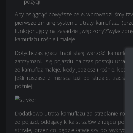
pozycji
Aby osiągnąć powyższe cele, wprowadziliśmy tzw
pierwsze zmianę systemu utraty kamuflażu (przez 
funkcjonujący na zasadzie „włączony”/”wyłączony
kamuflażu rośnie i maleje.
Dotychczas gracz tracił stałą wartość kamuflażu
zatrzymaniu się pojazdu na czas postoju utrata 
że kamuflaż maleje, kiedy jedziesz i rośnie, kiedy 
Jeśli ruszasz z miejsca tuż po strzale, tracisz 
później.
Dodatkowo utrata kamuflażu za strzelanie rośnie 
że pojazd, oddający kilka strzałów z rzędu podcz
strzale, przez co będzie łatwiejszy do wykrycia.