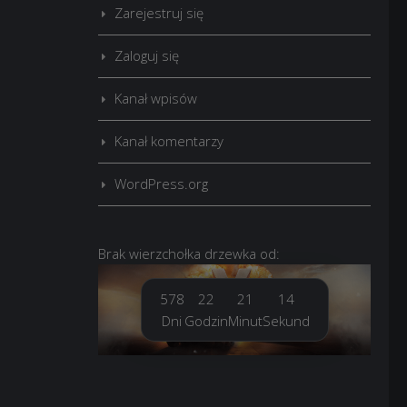
Zarejestruj się
Zaloguj się
Kanał wpisów
Kanał komentarzy
WordPress.org
Brak
wierzchołka drzewka
od:
578
22
21
15
Dni
Godzin
Minut
Sekund