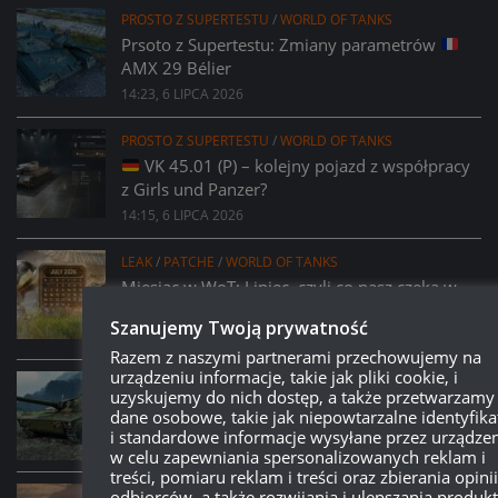
PROSTO Z SUPERTESTU
/
WORLD OF TANKS
Prsoto z Supertestu: Zmiany parametrów
AMX 29 Bélier
14:23, 6 LIPCA 2026
PROSTO Z SUPERTESTU
/
WORLD OF TANKS
VK 45.01 (P) – kolejny pojazd z współpracy
z Girls und Panzer?
14:15, 6 LIPCA 2026
LEAK
/
PATCHE
/
WORLD OF TANKS
Miesiąc w WoT: Lipiec, czyli co nasz czeka w
najbliższym miesiącu w grze?
Szanujemy Twoją prywatność
21:09, 2 LIPCA 2026
Razem z naszymi partnerami przechowujemy na
urządzeniu informacje, takie jak pliki cookie, i
PATCHE
/
WORLD OF TANKS
uzyskujemy do nich dostęp, a także przetwarzamy
Patch 2.3.1:
Kolczatka – opis i screeny
dane osobowe, takie jak niepowtarzalne identyfika
16:15, 29 CZERWCA 2026
i standardowe informacje wysyłane przez urządzen
w celu zapewniania spersonalizowanych reklam i
treści, pomiaru reklam i treści oraz zbierania opinii
PATCHE
/
WORLD OF TANKS
odbiorców, a także rozwijania i ulepszania produk