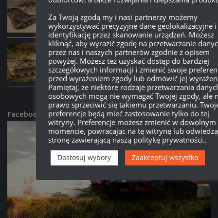
Patch 2.3.1:
63TP Rycerski – opis i screeny
Za Twoją zgodą my i nasi partnerzy możemy
16:08, 29 CZERWCA 2026
wykorzystywać precyzyjne dane geolokalizacyjne i
identyfikację przez skanowanie urządzeń. Możesz
kliknąć, aby wyrazić zgodę na przetwarzanie dany
PATCHE
/
WORLD OF TANKS
przez nas i naszych partnerów zgodnie z opisem
Patch 2.3.1:
Donnola – opis i screeny
powyżej. Możesz też uzyskać dostęp do bardziej
szczegółowych informacji i zmienić swoje preferen
15:59, 29 CZERWCA 2026
przed wyrażeniem zgody lub odmówić jej wyrażeni
Pamiętaj, że niektóre rodzaje przetwarzania danyc
osobowych mogą nie wymagać Twojej zgody, ale 
prawo sprzeciwić się takiemu przetwarzaniu. Twoj
preferencje będą mieć zastosowanie tylko do tej
Facebookowa Grupa Wot
witryny. Preferencje możesz zmienić w dowolnym
momencie, powracając na tę witrynę lub odwiedza
stronę zawierającą naszą politykę prywatności..
Dostosuj wybory
Zaakceptuj wszystko