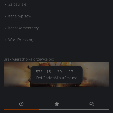
Zaloguj się
Kanał wpisów
Kanał komentarzy
WordPress.org
Brak
wierzchołka drzewka
od:
578
15
39
38
Dni
Godzin
Minut
Sekund