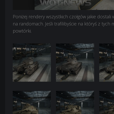
6
7
8
9
10
Poniżej rendery wszystkich czołgów jakie dostal
na randomach. Jeśli trafilibyście na któryś z tyc
powtórki.