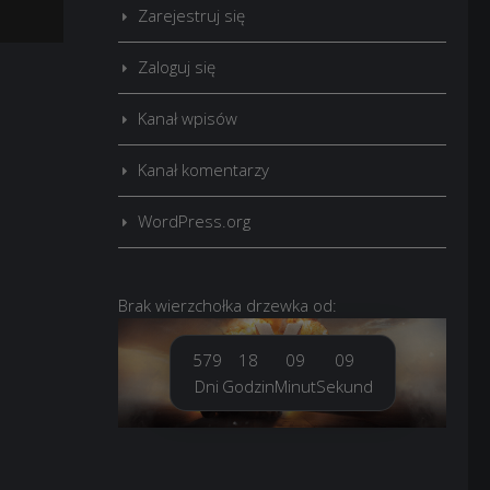
Zarejestruj się
Zaloguj się
Kanał wpisów
Kanał komentarzy
WordPress.org
Brak
wierzchołka drzewka
od:
579
18
09
11
Dni
Godzin
Minut
Sekund