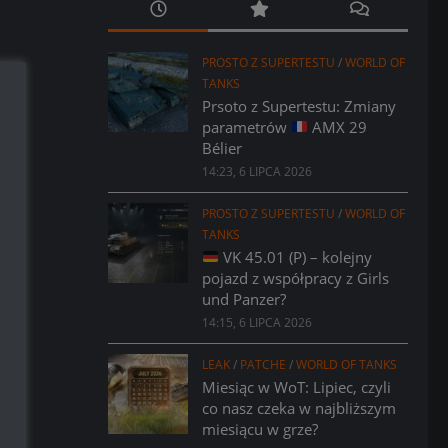
PROSTO Z SUPERTESTU
/
WORLD OF
TANKS
Prsoto z Supertestu: Zmiany
parametrów
AMX 29
Bélier
14:23, 6 LIPCA 2026
PROSTO Z SUPERTESTU
/
WORLD OF
TANKS
VK 45.01 (P) – kolejny
pojazd z współpracy z Girls
und Panzer?
14:15, 6 LIPCA 2026
LEAK
/
PATCHE
/
WORLD OF TANKS
Miesiąc w WoT: Lipiec, czyli
co nasz czeka w najbliższym
miesiącu w grze?