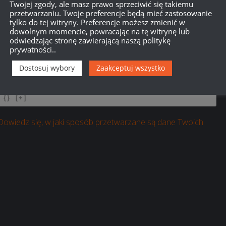
Twojej zgody, ale masz prawo sprzeciwić się takiemu
przetwarzaniu. Twoje preferencje będą mieć zastosowanie
tylko do tej witryny. Preferencje możesz zmienić w
dowolnym momencie, powracając na tę witrynę lub
odwiedzając stronę zawierającą naszą politykę
prywatności..
750
Dostosuj wybory
Zaakceptuj wszystko
{}
[+]
Dowiedz się, w jaki sposób przetwarzane są dane Twoich