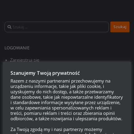
Szukaj:
LOGOWANIE
Zarejestruj się
Szanujemy Twoją prywatność
Zaloguj się
Razem z naszymi partnerami przechowujemy na
urządzeniu informacje, takie jak pliki cookie, i
Kanał wpisów
uzyskujemy do nich dostęp, a także przetwarzamy
dane osobowe, takie jak niepowtarzalne identyfikatory
Kanał komentarzy
i standardowe informacje wysyłane przez urządzenie,
w celu zapewniania spersonalizowanych reklam i
treści, pomiaru reklam i treści oraz zbierania opinii
WordPress.org
odbiorców, a także rozwijania i ulepszania produktów.
Za Twoją zgodą my i nasi partnerzy możemy