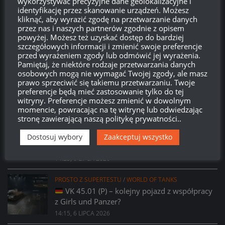
wykorzystywać precyzyjne dane geolokalizacyjne i
Brak
wierzchołka drzewka
od:
identyfikację przez skanowanie urządzeń. Możesz
kliknąć, aby wyrazić zgodę na przetwarzanie danych
przez nas i naszych partnerów zgodnie z opisem
580
23
46
33
powyżej. Możesz też uzyskać dostęp do bardziej
Dni
Godzin
Minut
Sekund
szczegółowych informacji i zmienić swoje preferencje
przed wyrażeniem zgody lub odmówić jej wyrażenia.
Pamiętaj, że niektóre rodzaje przetwarzania danych
osobowych mogą nie wymagać Twojej zgody, ale masz
prawo sprzeciwić się takiemu przetwarzaniu. Twoje
preferencje będą mieć zastosowanie tylko do tej
witryny. Preferencje możesz zmienić w dowolnym
momencie, powracając na tę witrynę lub odwiedzając
stronę zawierającą naszą politykę prywatności..
PROSTO Z SUPERTESTU
/
WORLD OF TANKS
Prsoto z Supertestu: Zmiany parametrów
Dostosuj wybory
Zaakceptuj wszystko
AMX 29 Bélier
14:23, 6 LIPCA 2026
PROSTO Z SUPERTESTU
/
WORLD OF TANKS
VK 45.01 (P) – kolejny pojazd z współpracy
z Girls und Panzer?
14:15, 6 LIPCA 2026