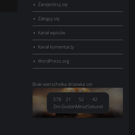
Zarejestruj się
Zaloguj się
Kanał wpisów
Kanał komentarzy
WordPress.org
Brak
wierzchołka drzewka
od:
578
21
52
44
Dni
Godzin
Minut
Sekund