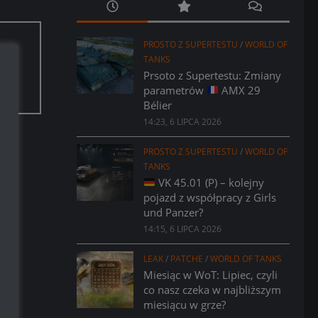
PROSTO Z SUPERTESTU
/
WORLD OF
TANKS
aci.
Prsoto z Supertestu: Zmiany
parametrów
AMX 29
Bélier
14:23, 6 LIPCA 2026
PROSTO Z SUPERTESTU
/
WORLD OF
TANKS
VK 45.01 (P) – kolejny
pojazd z współpracy z Girls
und Panzer?
14:15, 6 LIPCA 2026
LEAK
/
PATCHE
/
WORLD OF TANKS
Miesiąc w WoT: Lipiec, czyli
co nasz czeka w najbliższym
miesiącu w grze?