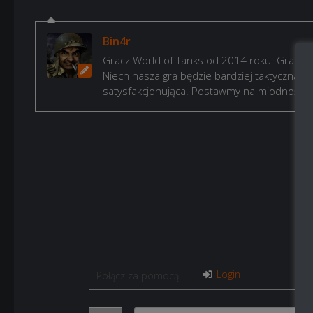
Bin4r
Gracz World of Tanks od 2014 roku. Gram, b
Niech nasza gra będzie bardziej taktyczna i p
satysfakcjonująca. Postawmy na miodność!
Login
Połącz za pomocą