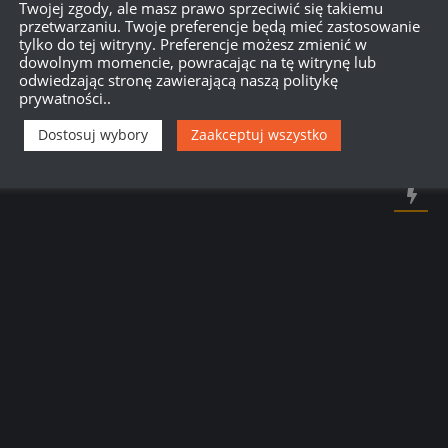
750
Twojej zgody, ale masz prawo sprzeciwić się takiemu
przetwarzaniu. Twoje preferencje będą mieć zastosowanie
tylko do tej witryny. Preferencje możesz zmienić w
dowolnym momencie, powracając na tę witrynę lub
{}
[+]
odwiedzając stronę zawierającą naszą politykę
prywatności..
Dowiedz się, w jaki sposób przetwarzane są dane Twoich
Dostosuj wybory
Zaakceptuj wszystko