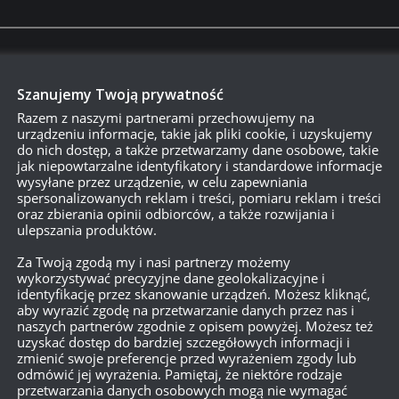
o jestem pasjonatem i wiem, że większość graczy w WoT to pasjon
Szanujemy Twoją prywatność
rzemyślana. Trudniejsza, ale mniej irytująca – a przez to bardziej
Razem z naszymi partnerami przechowujemy na
urządzeniu informacje, takie jak pliki cookie, i uzyskujemy
do nich dostęp, a także przetwarzamy dane osobowe, takie
jak niepowtarzalne identyfikatory i standardowe informacje
wysyłane przez urządzenie, w celu zapewniania
spersonalizowanych reklam i treści, pomiaru reklam i treści
oraz zbierania opinii odbiorców, a także rozwijania i
ulepszania produktów.
Za Twoją zgodą my i nasi partnerzy możemy
wykorzystywać precyzyjne dane geolokalizacyjne i
identyfikację przez skanowanie urządzeń. Możesz kliknąć,
aby wyrazić zgodę na przetwarzanie danych przez nas i
naszych partnerów zgodnie z opisem powyżej. Możesz też
uzyskać dostęp do bardziej szczegółowych informacji i
zmienić swoje preferencje przed wyrażeniem zgody lub
odmówić jej wyrażenia. Pamiętaj, że niektóre rodzaje
przetwarzania danych osobowych mogą nie wymagać