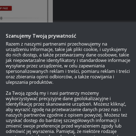
Szanujemy Twoją prywatność
Razem z naszymi partnerami przechowujemy na
urządzeniu informacje, takie jak pliki cookie, i uzyskujemy
do nich dostęp, a także przetwarzamy dane osobowe, takie
jak niepowtarzalne identyfikatory i standardowe informacje
wysyłane przez urządzenie, w celu zapewniania
spersonalizowanych reklam i treści, pomiaru reklam i treści
oraz zbierania opinii odbiorców, a także rozwijania i
ulepszania produktów.
Za Twoją zgodą my i nasi partnerzy możemy
wykorzystywać precyzyjne dane geolokalizacyjne i
identyfikację przez skanowanie urządzeń. Możesz kliknąć,
aby wyrazić zgodę na przetwarzanie danych przez nas i
naszych partnerów zgodnie z opisem powyżej. Możesz też
o jestem pasjonatem i wiem, że większość graczy w WoT to pasjon
uzyskać dostęp do bardziej szczegółowych informacji i
rzemyślana. Trudniejsza, ale mniej irytująca – a przez to bardziej
zmienić swoje preferencje przed wyrażeniem zgody lub
odmówić jej wyrażenia. Pamiętaj, że niektóre rodzaje