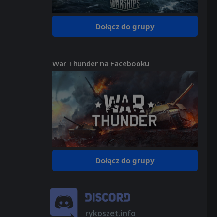
Dołącz do grupy
War Thunder na Facebooku
Dołącz do grupy
rykoszet.info