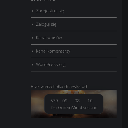
Zarejestruj się
Zaloguj się
Kanał wpisów
Kanał komentarzy
WordPress.org
Brak
wierzchołka drzewka
od:
579
09
08
11
Dni
Godzin
Minut
Sekund