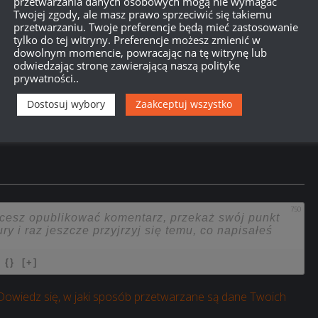
przetwarzania danych osobowych mogą nie wymagać
Twojej zgody, ale masz prawo sprzeciwić się takiemu
przetwarzaniu. Twoje preferencje będą mieć zastosowanie
tylko do tej witryny. Preferencje możesz zmienić w
dowolnym momencie, powracając na tę witrynę lub
odwiedzając stronę zawierającą naszą politykę
prywatności..
Dostosuj wybory
Zaakceptuj wszystko
750
{}
[+]
Dowiedz się, w jaki sposób przetwarzane są dane Twoich