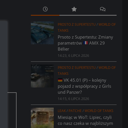
PROSTO Z SUPERTESTU
/
WORLD OF
TANKS
Prsoto z Supertestu: Zmiany
parametrów
AMX 29
Bélier
14:23, 6 LIPCA 2026
PROSTO Z SUPERTESTU
/
WORLD OF
TANKS
VK 45.01 (P) – kolejny
pojazd z współpracy z Girls
und Panzer?
14:15, 6 LIPCA 2026
aci.
LEAK
/
PATCHE
/
WORLD OF TANKS
Miesiąc w WoT: Lipiec, czyli
co nasz czeka w najbliższym